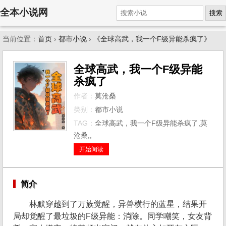
全本小说网
搜索
当前位置：
首页
›
都市小说
›
《全球高武，我一个F级异能杀疯了》
全球高武，我一个F级异能
杀疯了
作者：
莫沧桑
类别：
都市小说
TAG：
全球高武，我一个F级异能杀疯了,莫
沧桑,,
开始阅读
简介
林默穿越到了万族觉醒，异兽横行的蓝星，结果开
局却觉醒了最垃圾的F级异能：消除。同学嘲笑，女友背