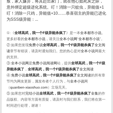
叛，家人嫌弃，将其赶出家门，就在他心如死灰之际，
意外绑定超级进化系统。叮！消除一只蚊虫，异能值+1
叮！消除一只鸡，异能值+10……恭喜宿主的异能已进化
为SSS级异能：...
①:《
全球高武，我一个F级异能杀疯了
》是一本
全本都市小说
。
更多好看的
全本都市小说
，请关注
全本小说网
“
全本都市小说
”。
②:如果您发现
免费小说
全球高武，我一个F级异能杀疯了
全文阅
读
章节有错误，请及时通知我们。您的热心是对
全本小说
网最大
的支持。
③:
全本小说网
是
免费小说阅读网
站，提供
全球高武，我一个F级
异能杀疯了
，
全球高武，我一个F级异能杀疯了
全文阅读
④:
免费小说
全球高武，我一个F级异能杀疯了
全文阅读
的所有章
节均为网友更新，属发布者个人行为，与
全本小说
网
（
quanben-xiaoshuo.com
）立场无关。
⑤:如果您对
完结小说
全球高武，我一个F级异能杀疯了
全集
的作
品版权、内容等方面有质疑，请及时与我们联系，我们将在第一
时间进行处理，谢谢！