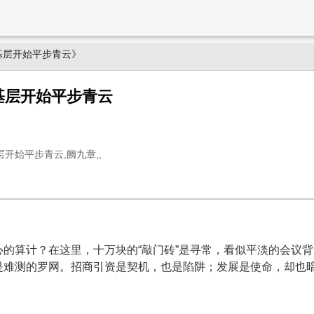
基层开始平步青云》
基层开始平步青云
开始平步青云,阙九章,,
的算计？在这里，十万块的“敲门砖”是寻常，看似平淡的会议背
是难测的罗网。招商引资是契机，也是陷阱；发展是使命，却也