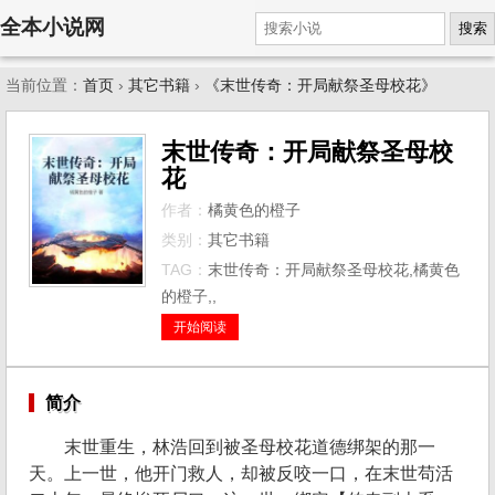
全本小说网
搜索
当前位置：
首页
›
其它书籍
›
《末世传奇：开局献祭圣母校花》
末世传奇：开局献祭圣母校
花
作者：
橘黄色的橙子
类别：
其它书籍
TAG：
末世传奇：开局献祭圣母校花,橘黄色
的橙子,,
开始阅读
简介
末世重生，林浩回到被圣母校花道德绑架的那一
天。上一世，他开门救人，却被反咬一口，在末世苟活