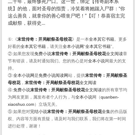
二十年，最终惨死尸口。这一世，绑定【传奇副本系
统】的他，面对圣母的指责，冷笑着将她踹入尸群：“你
这么善良，就拿你的善心喂丧尸吧！”【叮！恭喜宿主完
成献祭，获得史...
①:《
末世传奇：开局献祭圣母校花
》是一本
全本其它书籍
。更多
好看的
全本其它书籍
，请关注
全本小说网
“
全本其它书籍
”。
②:如果您发现
免费小说
末世传奇：开局献祭圣母校花
全文阅读
章
节有错误，请及时通知我们。您的热心是对
全本小说
网最大的支
持。
③:
全本小说网
是
免费小说阅读网
站，提供
末世传奇：开局献祭圣
母校花
，
末世传奇：开局献祭圣母校花
全文阅读
④:
免费小说
末世传奇：开局献祭圣母校花
全文阅读
的所有章节均
为网友更新，属发布者个人行为，与
全本小说
网（
quanben-
xiaoshuo.com
）立场无关。
⑤:如果您对
完结小说
末世传奇：开局献祭圣母校花
全集
的作品版
权、内容等方面有质疑，请及时与我们联系，我们将在第一时间
进行处理，谢谢！