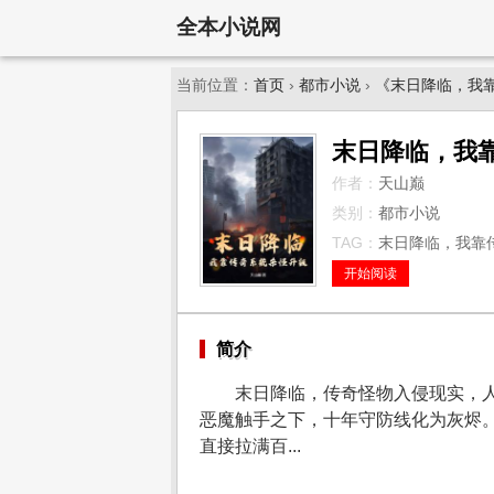
全本小说网
当前位置：
首页
›
都市小说
›
《末日降临，我
末日降临，我
作者：
天山巅
类别：
都市小说
TAG：
末日降临，我靠传
开始阅读
简介
末日降临，传奇怪物入侵现实，
恶魔触手之下，十年守防线化为灰烬
直接拉满百...