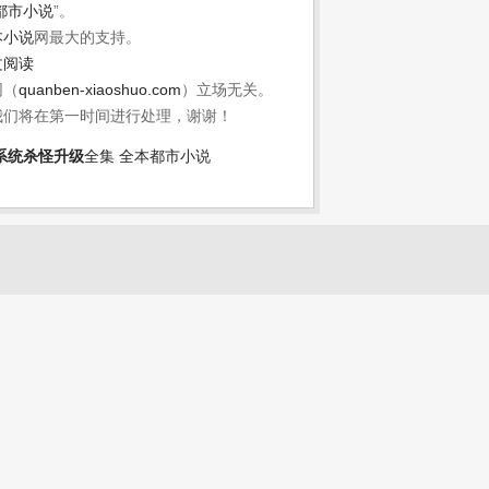
都市小说
”。
本小说
网最大的支持。
文阅读
网（
quanben-xiaoshuo.com
）立场无关。
我们将在第一时间进行处理，谢谢！
系统杀怪升级
全集
全本都市小说