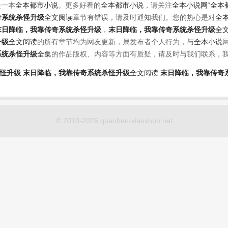
是一本
全本都市小说
。更多好看的
全本都市小说
，请关注
全本小说网
“
全本
奇系统杀怪升级
全文阅读
章节有错误，请及时通知我们。您的热心是对
全
末日降临，我靠传奇系统杀怪升级
，
末日降临，我靠传奇系统杀怪升级
全
升级
全文阅读
的所有章节均为网友更新，属发布者个人行为，与
全本小说
系统杀怪升级
全集
的作品版权、内容等方面有质疑，请及时与我们联系，
怪升级
末日降临，我靠传奇系统杀怪升级
全文阅读
末日降临，我靠传奇
© 2010-2026 quanben-xiaoshuo.net