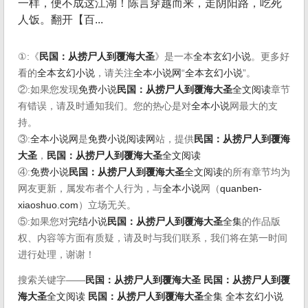
一样，便不成这江湖！陈言穿越而来，走阴阳路，吃死
人饭。翻开【百...
①:《
民国：从捞尸人到覆海大圣
》是一本
全本玄幻小说
。更多好
看的
全本玄幻小说
，请关注
全本小说网
“
全本玄幻小说
”。
②:如果您发现
免费小说
民国：从捞尸人到覆海大圣
全文阅读
章节
有错误，请及时通知我们。您的热心是对
全本小说
网最大的支
持。
③:
全本小说网
是
免费小说阅读网
站，提供
民国：从捞尸人到覆海
大圣
，
民国：从捞尸人到覆海大圣
全文阅读
④:
免费小说
民国：从捞尸人到覆海大圣
全文阅读
的所有章节均为
网友更新，属发布者个人行为，与
全本小说
网（
quanben-
xiaoshuo.com
）立场无关。
⑤:如果您对
完结小说
民国：从捞尸人到覆海大圣
全集
的作品版
权、内容等方面有质疑，请及时与我们联系，我们将在第一时间
进行处理，谢谢！
搜索关键字——
民国：从捞尸人到覆海大圣
民国：从捞尸人到覆
海大圣
全文阅读
民国：从捞尸人到覆海大圣
全集
全本玄幻小说