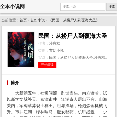
全本小说网
搜索
当前位置：
首页
›
玄幻小说
›
《民国：从捞尸人到覆海大圣》
民国：从捞尸人到覆海大圣
作者：
沙唐桔
类别：
玄幻小说
TAG：
民国：从捞尸人到覆海大圣,沙唐桔,,
开始阅读
简介
大新朝五年，社稷倾颓，乱世当头。南方诸省，试
以新学文脉补天。京津市井，江湖奇人层出不穷。山海
关内，军阀草莽裂土称王。租界洋场，枪炮炼金机械飞
升。市井江湖，绿林响马，魔女秘药，机甲战舰……少