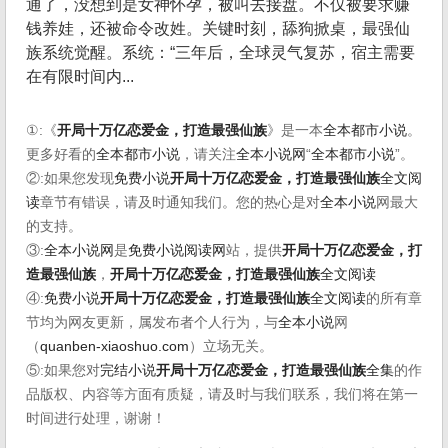
通了，没想到是女神怀孕，被叫去接盘。不仅被要求赚
钱养娃，还被命令改姓。关键时刻，舔狗掀桌，最强仙
族系统觉醒。系统：“三年后，全球灵气复苏，宿主需要
在有限时间内...
①:《
开局十万亿恋爱金，打造最强仙族
》是一本
全本都市小说
。
更多好看的
全本都市小说
，请关注
全本小说网
“
全本都市小说
”。
②:如果您发现
免费小说
开局十万亿恋爱金，打造最强仙族
全文阅
读
章节有错误，请及时通知我们。您的热心是对
全本小说
网最大
的支持。
③:
全本小说网
是
免费小说阅读网
站，提供
开局十万亿恋爱金，打
造最强仙族
，
开局十万亿恋爱金，打造最强仙族
全文阅读
④:
免费小说
开局十万亿恋爱金，打造最强仙族
全文阅读
的所有章
节均为网友更新，属发布者个人行为，与
全本小说
网
（
quanben-xiaoshuo.com
）立场无关。
⑤:如果您对
完结小说
开局十万亿恋爱金，打造最强仙族
全集
的作
品版权、内容等方面有质疑，请及时与我们联系，我们将在第一
时间进行处理，谢谢！