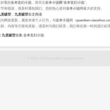
多好看的
全本玄幻小说
，请关注
全本小说网
“
全本玄幻小说
”。
章节有错误，请及时通知我们。您的热心是对
全本小说
网最大的支持。
九龙破空
，
九龙破空
全文阅读
均为网友更新，属发布者个人行为，与
全本小说
网（
quanben-xiaoshuo.c
版权、内容等方面有质疑，请及时与我们联系，我们将在第一时间进行处
读
九龙破空
全集
全本玄幻小说
© 2010-2026 quanben-xiaoshuo.net