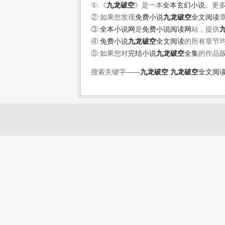
①:《
九龙破空
》是一本
全本玄幻小说
。更
②:如果您发现
免费小说
九龙破空
全文阅读
③:
全本小说网
是
免费小说阅读网
站，提供
④:
免费小说
九龙破空
全文阅读
的所有章节
⑤:如果您对
完结小说
九龙破空
全集
的作品
搜索关键字——
九龙破空
九龙破空
全文阅