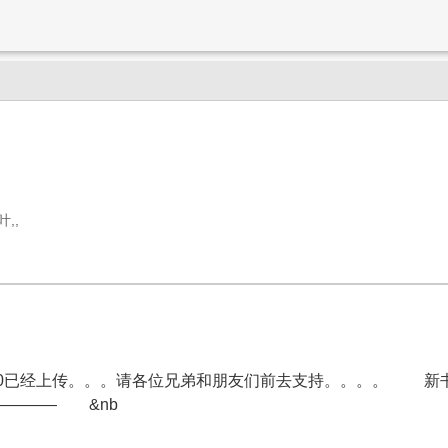
,,
已经上传。。。请各位兄弟和朋友们前去支持。。。。 新书《玄
———— &nb