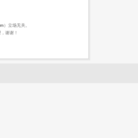
om
）立场无关。
理，谢谢！