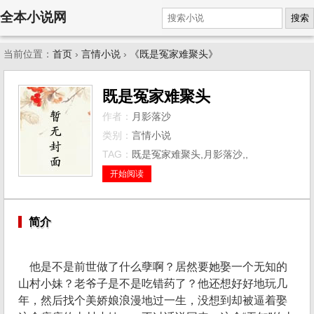
全本小说网
搜索
当前位置：
首页
›
言情小说
›
《既是冤家难聚头》
既是冤家难聚头
作者：
月影落沙
类别：
言情小说
TAG：
既是冤家难聚头,月影落沙,,
开始阅读
简介
他是不是前世做了什么孽啊？居然要她娶一个无知的
山村小妹？老爷子是不是吃错药了？他还想好好地玩几
年，然后找个美娇娘浪漫地过一生，没想到却被逼着娶