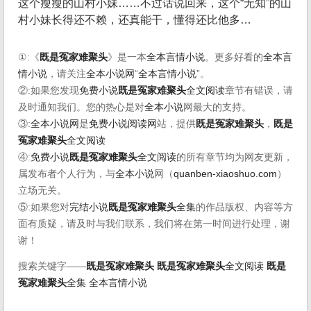
这个瘦瘦的山村小妹……不过话说回来，这个“无知”的山
村小妹长得还不赖，还真能干，懂得还比他多…
①:《
既是冤家难聚头
》是一本
全本言情小说
。更多好看的
全本言
情小说
，请关注
全本小说网
“
全本言情小说
”。
②:如果您发现
免费小说
既是冤家难聚头
全文阅读
章节有错误，请
及时通知我们。您的热心是对
全本小说
网最大的支持。
③:
全本小说网
是
免费小说阅读网
站，提供
既是冤家难聚头
，
既是
冤家难聚头
全文阅读
④:
免费小说
既是冤家难聚头
全文阅读
的所有章节均为网友更新，
属发布者个人行为，与
全本小说
网（
quanben-xiaoshuo.com
）
立场无关。
⑤:如果您对
完结小说
既是冤家难聚头
全集
的作品版权、内容等方
面有质疑，请及时与我们联系，我们将在第一时间进行处理，谢
谢！
搜索关键字——
既是冤家难聚头
既是冤家难聚头
全文阅读
既是
冤家难聚头
全集
全本言情小说