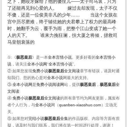
之下，她咬牙嫁给了他的傻侄儿——太子司马衷，只为
了还能再见到心爱的人。 嫁过去却发现，太子不仅
不傻，还是一位俊美非凡的少年…… 当这个女孩在
宫中历尽磨难，终于辅佐她的夫君攀上了权力的最高峰
时，她翻手为云，覆手为雨，把整个江山变成了她一个
人的天下。 谁来力挽狂澜，扶大厦之将倾，拯救司
马皇朝衰落的
①:《
极恶皇后
》是一本
全本言情小说
。更多好看的
全本言情小
说
，请关注
全本小说网
“
全本言情小说
”。
②:如果您发现
免费小说
极恶皇后
全文阅读
章节有错误，请及时通
知我们。您的热心是对
全本小说
网最大的支持。
③:
全本小说网
是
免费小说阅读网
站，提供
极恶皇后
，
极恶皇后
全
文阅读
④:
免费小说
极恶皇后
全文阅读
的所有章节均为网友更新，属发布
者个人行为，与
全本小说
网（
quanben-xiaoshuo.com
）立场无
关。
⑤:如果您对
完结小说
极恶皇后
全集
的作品版权、内容等方面有质
疑，请及时与我们联系，我们将在第一时间进行处理，谢谢！