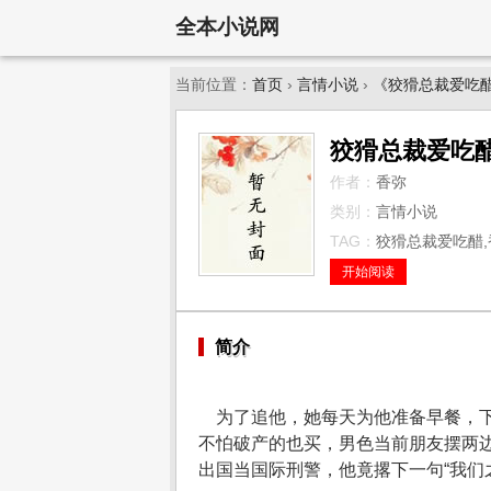
全本小说网
当前位置：
首页
›
言情小说
›
《狡猾总裁爱吃
狡猾总裁爱吃
作者：
香弥
类别：
言情小说
TAG：
狡猾总裁爱吃醋,香
开始阅读
简介
为了追他，她每天为他准备早餐，下
不怕破产的也买，男色当前朋友摆两
出国当国际刑警，他竟撂下一句“我们