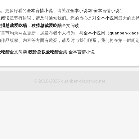
说
。更多好看的
全本言情小说
，请关注
全本小说网
“
全本言情小说
”。
文阅读
章节有错误，请及时通知我们。您的热心是对
全本小说
网最大的支
狡猾总裁爱吃醋
，
狡猾总裁爱吃醋
全文阅读
有章节均为网友更新，属发布者个人行为，与
全本小说
网（
quanben-xiao
的作品版权、内容等方面有质疑，请及时与我们联系，我们将在第一时间
爱吃醋
全文阅读
狡猾总裁爱吃醋
全集
全本言情小说
© 2010-2026 quanben-xiaoshuo.net