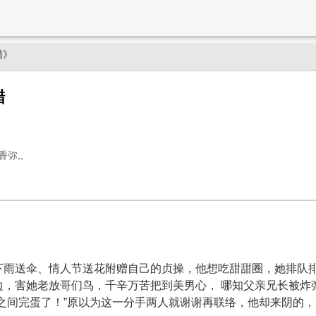
醋》
醋
弥,,
雨送伞、情人节送花附赠自己的贞操，他想吃甜甜圈，她排队
边，害她老放哥们鸟，千辛万苦把到美男心， 哪知父亲兄长被炸
之间完蛋了！”原以为这一分手两人就谢谢再联络，他却来阴的