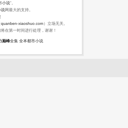
市小说
”。
小说
网最大的支持。
读
（
quanben-xiaoshuo.com
）立场无关。
们将在第一时间进行处理，谢谢！
力巅峰
全集
全本都市小说