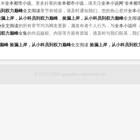
一本
全本都市小说
。更多好看的
全本都市小说
，请关注
全本小说网
“
全本都
员到权力巅峰
全文阅读
章节有错误，请及时通知我们。您的热心是对
全本
捡漏上岸，从小科员到权力巅峰
，
捡漏上岸，从小科员到权力巅峰
全文阅
峰
全文阅读
的所有章节均为网友更新，属发布者个人行为，与
全本小说
网
到权力巅峰
全集
的作品版权、内容等方面有质疑，请及时与我们联系，我
巅峰
捡漏上岸，从小科员到权力巅峰
全文阅读
捡漏上岸，从小科员到权
© 2010-2026 quanben-xiaoshuo.net