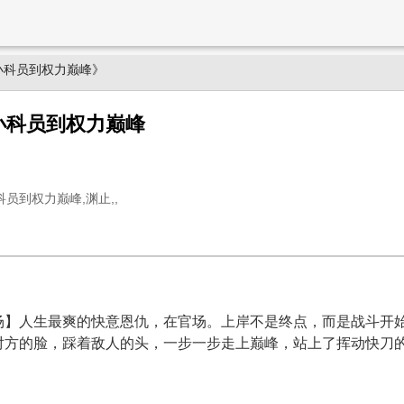
小科员到权力巅峰》
小科员到权力巅峰
员到权力巅峰,渊止,,
场】人生最爽的快意恩仇，在官场。上岸不是终点，而是战斗开
对方的脸，踩着敌人的头，一步一步走上巅峰，站上了挥动快刀