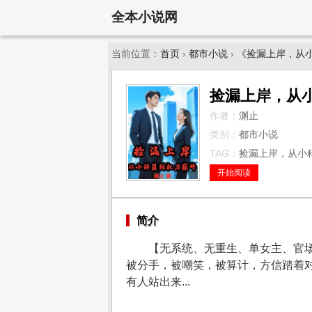
全本小说网
当前位置：
首页
›
都市小说
›
《捡漏上岸，从
捡漏上岸，从
作者：
渊止
类别：
都市小说
TAG：
捡漏上岸，从小科
开始阅读
简介
【无系统、无重生、单女主、官
被分手，被嘲笑，被算计，方信踏着
有人站出来...