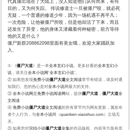
代真僵出现在了大陆上，没人知道他们从何而来，有何
目的，又为何失踪。 传说修道士一旦被僵尸咬，就必死
无疑，一个普通的修道少年，因为一场机遇不再平凡；
一次危险，让他被僵尸所咬，但是他却活了下来，而且
还发生了异变，他的身体又潜藏着何种秘密，前方等待
他的又是什么？
僵尸新群208862098里面有美女哦，欢迎大家踊跃加
入。
①:《
僵尸大道
》是一本
全本玄幻小说
。更多好看的
全本玄幻小
说
，请关注
全本小说网
“
全本玄幻小说
”。
②:如果您发现
免费小说
僵尸大道
全文阅读
章节有错误，请及时通
知我们。您的热心是对
全本小说
网最大的支持。
③:
全本小说网
是
免费小说阅读网
站，提供
僵尸大道
，
僵尸大道
全
文阅读
④:
免费小说
僵尸大道
全文阅读
的所有章节均为网友更新，属发布
者个人行为，与
全本小说
网（
quanben-xiaoshuo.com
）立场无
关。
⑤:如果您对
完结小说
僵尸大道
全集
的作品版权、内容等方面有质