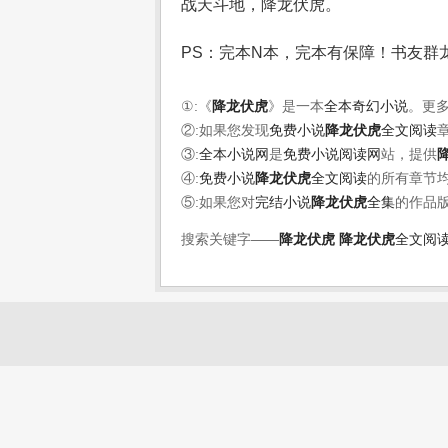
战天斗地，降龙伏虎。
PS：完本N本，完本有保障！书友群龙虎
①:《
降龙伏虎
》是一本
全本奇幻小说
。更
②:如果您发现
免费小说
降龙伏虎
全文阅读
③:
全本小说网
是
免费小说阅读网
站，提供
④:
免费小说
降龙伏虎
全文阅读
的所有章节
⑤:如果您对
完结小说
降龙伏虎
全集
的作品
搜索关键字——
降龙伏虎
降龙伏虎
全文阅