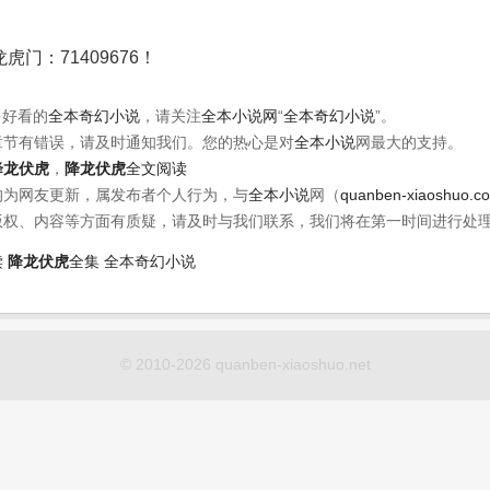
门：71409676！
多好看的
全本奇幻小说
，请关注
全本小说网
“
全本奇幻小说
”。
章节有错误，请及时通知我们。您的热心是对
全本小说
网最大的支持。
降龙伏虎
，
降龙伏虎
全文阅读
均为网友更新，属发布者个人行为，与
全本小说
网（
quanben-xiaoshuo.c
版权、内容等方面有质疑，请及时与我们联系，我们将在第一时间进行处
读
降龙伏虎
全集
全本奇幻小说
© 2010-2026 quanben-xiaoshuo.net