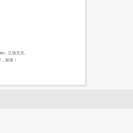
om
）立场无关。
理，谢谢！