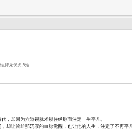
箫雄,降龙伏虎,8难
后代，却因为六道锁脉术锁住经脉而注定一生平凡。
间，却让箫雄那沉寂的血脉觉醒，也让他的人生，注定了不再平