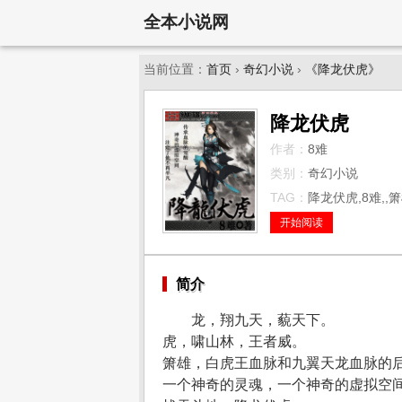
全本小说网
当前位置：
首页
›
奇幻小说
›
《降龙伏虎》
降龙伏虎
作者：
8难
类别：
奇幻小说
TAG：
降龙伏虎,8难,,
开始阅读
简介
龙，翔九天，藐天下。
虎，啸山林，王者威。
箫雄，白虎王血脉和九翼天龙血脉的
一个神奇的灵魂，一个神奇的虚拟空