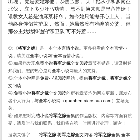
出现， 竟是要她嫁他，以偿己愿， 天！她从小和爹南征
北伐， 立下多少汗马功劳， 想不到换来却是皇帝指婚！
谁教女人总是油麻菜籽命， 如今她只能撇开心上人， 当
他终身伴侣兼护卫， 然而，她虽然没有难缠的公婆， 但
那公主姑姑和他的“亲卫队”可不好惹……
①:《
将军之嫁
》是一本
全本言情小说
。更多好看的
全本言情小
说
，请关注
全本小说网
“
全本言情小说
”。
②:如果您发现
免费小说
将军之嫁
全文阅读
章节有错误，请及时通
知我们。您的热心是对
全本小说
网最大的支持。
③:
全本小说网
是
免费小说阅读网
站，提供
将军之嫁
，
将军之嫁
全
文阅读
④:
免费小说
将军之嫁
全文阅读
的所有章节均为网友更新，属发布
者个人行为，与
全本小说
网（
quanben-xiaoshuo.com
）立场无
关。
⑤:如果您对
完结小说
将军之嫁
全集
的作品版权、内容等方面有质
疑，请及时与我们联系，我们将在第一时间进行处理，谢谢！
搜索关键字——
将军之嫁
将军之嫁
全文阅读
将军之嫁
全集
全本