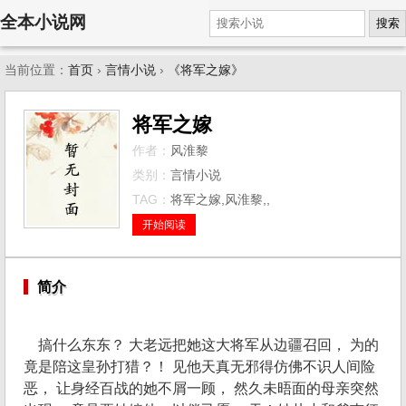
全本小说网
搜索
当前位置：
首页
›
言情小说
›
《将军之嫁》
将军之嫁
作者：
风淮黎
类别：
言情小说
TAG：
将军之嫁,风淮黎,,
开始阅读
简介
搞什么东东？ 大老远把她这大将军从边疆召回， 为的
竟是陪这皇孙打猎？！ 见他天真无邪得仿佛不识人间险
恶， 让身经百战的她不屑一顾， 然久未晤面的母亲突然