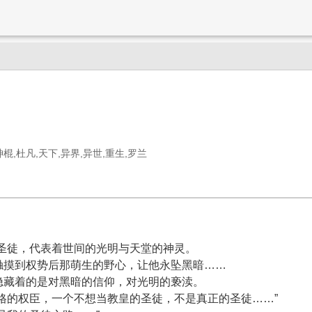
神棍,杜凡,天下,异界,异世,重生,罗兰
圣徒，代表着世间的光明与天堂的神灵。
触摸到权势后那萌生的野心，让他永坠黑暗……
隐藏着的是对黑暗的信仰，对光明的亵渎。
格的权臣，一个不想当教皇的圣徒，不是真正的圣徒……”