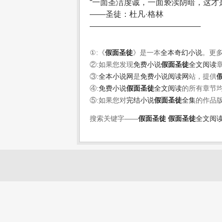
“一面圣洁虔诚，一面亵渎阴暗，这才
——圣徒：杜凡·格林
——————————————
①:《
假面圣徒
》是一本
全本奇幻小说
。更
②:如果您发现
免费小说
假面圣徒
全文阅读
③:
全本小说网
是
免费小说阅读网
站，提供
④:
免费小说
假面圣徒
全文阅读
的所有章节
⑤:如果您对
完结小说
假面圣徒
全集
的作品
搜索关键字——
假面圣徒
假面圣徒
全文阅