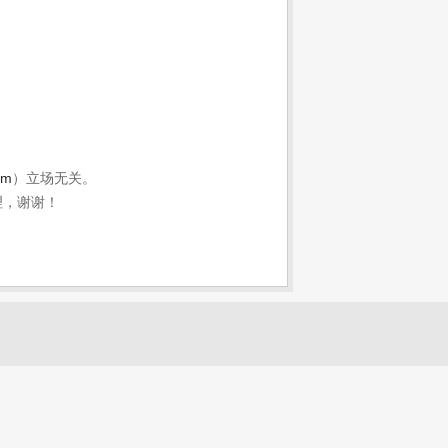
om
）立场无关。
理，谢谢！