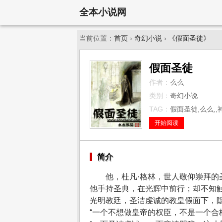
全本小说网
当前位置：
首页
›
奇幻小说
›
《假面圣徒》
假面圣徒
作者：
么么
类别：
奇幻小说
TAG：
假面圣徒,么么,,
开始阅读
简介
他，杜凡·格林，世人敬仰崇拜的
他手持圣典，在光辉中前行；却不知
光明教廷，圣洁虔诚的教皇假面下，
“一个不想做皇帝的权臣，不是一个合