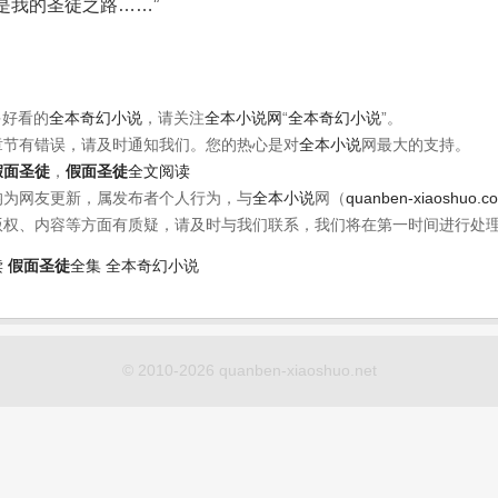
是我的圣徒之路……”
多好看的
全本奇幻小说
，请关注
全本小说网
“
全本奇幻小说
”。
章节有错误，请及时通知我们。您的热心是对
全本小说
网最大的支持。
假面圣徒
，
假面圣徒
全文阅读
均为网友更新，属发布者个人行为，与
全本小说
网（
quanben-xiaoshuo.c
版权、内容等方面有质疑，请及时与我们联系，我们将在第一时间进行处
读
假面圣徒
全集
全本奇幻小说
© 2010-2026 quanben-xiaoshuo.net