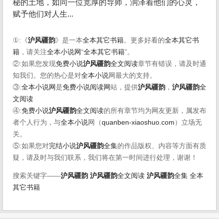
秘的土地，如同一位宽厚的导师，润泽着他们的心灵，
赋予他们对人生...
①:《
沪风疆韵
》是一本
全本其它书籍
。更多好看的
全本其它书
籍
，请关注
全本小说网
“
全本其它书籍
”。
②:如果您发现
免费小说
沪风疆韵
全文阅读
章节有错误，请及时通
知我们。您的热心是对
全本小说
网最大的支持。
③:
全本小说网
是
免费小说阅读网
站，提供
沪风疆韵
，
沪风疆韵
全
文阅读
④:
免费小说
沪风疆韵
全文阅读
的所有章节均为网友更新，属发布
者个人行为，与
全本小说
网（
quanben-xiaoshuo.com
）立场无
关。
⑤:如果您对
完结小说
沪风疆韵
全集
的作品版权、内容等方面有质
疑，请及时与我们联系，我们将在第一时间进行处理，谢谢！
搜索关键字——
沪风疆韵
沪风疆韵
全文阅读
沪风疆韵
全集
全本
其它书籍