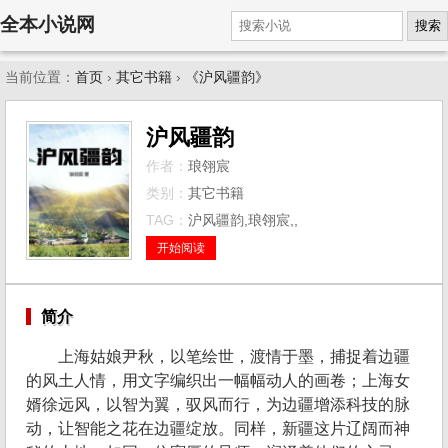
全本小说网
搜索
当前位置：
首页
›
其它书籍
›
《沪风疆韵》
沪风疆韵
作者：
琅翎宸
类别：
其它书籍
TAG：
沪风疆韵,琅翎宸,,
开始阅读
简介
上海姑娘尹秋，以笔绘世，渡情于墨，捕捉着边疆
的风土人情，用文字编织出一幅幅动人的画卷；上海女
婿徐远风，以智为翼，驭风而行，为边疆增添科技的脉
动，让智能之花在边疆绽放。同样，新疆这片辽阔而神