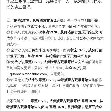
手建立乡镇工业帝国，最终富甲一方，成为引领时代浪
潮的实业巨擘。
①:《
寒流1978，从狩猎蒙古荒原开始
》是一本
全本都市小说
。
更多好看的
全本都市小说
，请关注
全本小说网
“
全本都市小说
”。
②:如果您发现
免费小说
寒流1978，从狩猎蒙古荒原开始
全文阅
读
章节有错误，请及时通知我们。您的热心是对
全本小说
网最大
的支持。
③:
全本小说网
是
免费小说阅读网
站，提供
寒流1978，从狩猎蒙
古荒原开始
，
寒流1978，从狩猎蒙古荒原开始
全文阅读
④:
免费小说
寒流1978，从狩猎蒙古荒原开始
全文阅读
的所有章
节均为网友更新，属发布者个人行为，与
全本小说
网
（
quanben-xiaoshuo.com
）立场无关。
⑤:如果您对
完结小说
寒流1978，从狩猎蒙古荒原开始
全集
的作
品版权、内容等方面有质疑，请及时与我们联系，我们将在第一
时间进行处理，谢谢！
搜索关键字——
寒流1978，从狩猎蒙古荒原开始
寒流1978，从
狩猎蒙古荒原开始
全文阅读
寒流1978，从狩猎蒙古荒原开始
全