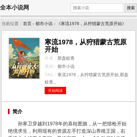
全本小说网
搜索
当前位置：
首页
›
都市小说
›
《寒流1978，从狩猎蒙古荒原开始》
寒流1978，从狩猎蒙古荒原
开始
作者：
那盘蚊香
类别：
都市小说
TAG：
寒流1978，从狩猎蒙古荒原开始,那盘
蚊香,,
开始阅读
简介
孙寒卫穿越到1978年的喜桂图旗，从一把猎枪开始
绝境求生，利用现有的资源左手打造深山养殖王国，右