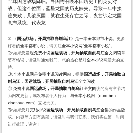
全球国运战场降临。各国需召唤本国历史上的英灵对
战，但这个位面，蓝星龙国的历史缺失。导致一年中接
连失败，几欲灭国，就在生死存亡之际，夜玄绑定龙国
意志系统。代表龙...
①:《
国运战场，开局抽取自刎乌江
》是一本
全本都市小说
。更多
好看的
全本都市小说
，请关注
全本小说网
“
全本都市小说
”。
②:如果您发现
免费小说
国运战场，开局抽取自刎乌江
全文阅读
章
节有错误，请及时通知我们。您的热心是对
全本小说
网最大的支
持。
③:
全本小说网
是
免费小说阅读网
站，提供
国运战场，开局抽取自
刎乌江
，
国运战场，开局抽取自刎乌江
全文阅读
④:
免费小说
国运战场，开局抽取自刎乌江
全文阅读
的所有章节均
为网友更新，属发布者个人行为，与
全本小说
网（
quanben-
xiaoshuo.com
）立场无关。
⑤:如果您对
完结小说
国运战场，开局抽取自刎乌江
全集
的作品版
权、内容等方面有质疑，请及时与我们联系，我们将在第一时间
进行处理，谢谢！