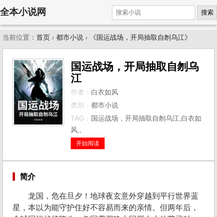
全本小说网
搜索
当前位置：
首页
›
都市小说
›
《国运战场，开局抽取自刎乌江》
国运战场，开局抽取自刎乌
江
作者：
白衣如风
类别：
都市小说
TAG：
国运战场，开局抽取自刎乌江,白衣如
风,,
开始阅读
简介
龙国，危在旦夕！地球夜玄意外穿越到平行世界蓝
星，本以为能守护住好不容易而来的亲情。但两年后，