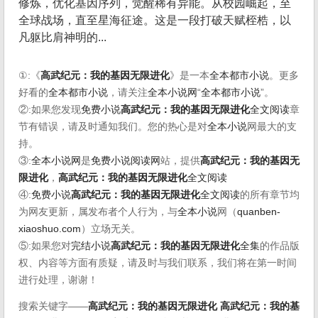
修炼，优化基因序列，觉醒稀有异能。从校园崛起，至
全球战场，直至星海征途。这是一段打破天赋桎梏，以
凡躯比肩神明的...
①:《
高武纪元：我的基因无限进化
》是一本
全本都市小说
。更多
好看的
全本都市小说
，请关注
全本小说网
“
全本都市小说
”。
②:如果您发现
免费小说
高武纪元：我的基因无限进化
全文阅读
章
节有错误，请及时通知我们。您的热心是对
全本小说
网最大的支
持。
③:
全本小说网
是
免费小说阅读网
站，提供
高武纪元：我的基因无
限进化
，
高武纪元：我的基因无限进化
全文阅读
④:
免费小说
高武纪元：我的基因无限进化
全文阅读
的所有章节均
为网友更新，属发布者个人行为，与
全本小说
网（
quanben-
xiaoshuo.com
）立场无关。
⑤:如果您对
完结小说
高武纪元：我的基因无限进化
全集
的作品版
权、内容等方面有质疑，请及时与我们联系，我们将在第一时间
进行处理，谢谢！
搜索关键字——
高武纪元：我的基因无限进化
高武纪元：我的基