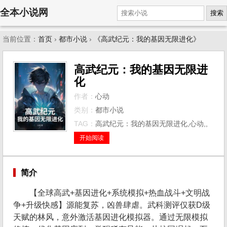
全本小说网
搜索
当前位置：
首页
›
都市小说
›
《高武纪元：我的基因无限进化》
高武纪元：我的基因无限进
化
作者：
心动
类别：
都市小说
TAG：
高武纪元：我的基因无限进化,心动,,
开始阅读
简介
【全球高武+基因进化+系统模拟+热血战斗+文明战
争+升级快感】源能复苏，凶兽肆虐。武科测评仅获D级
天赋的林风，意外激活基因进化模拟器。通过无限模拟