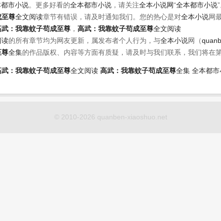
本都市小说
。更多好看的
全本都市小说
，请关注
全本小说网
“
全本都市小说
成至尊
全文阅读
章节有错误，请及时通知我们。您的热心是对
全本小说
网
高武：我靠蚊子苟成至尊
，
高武：我靠蚊子苟成至尊
全文阅读
阅读
的所有章节均为网友更新，属发布者个人行为，与
全本小说
网（
quanb
至尊
全集
的作品版权、内容等方面有质疑，请及时与我们联系，我们将在
高武：我靠蚊子苟成至尊
全文阅读
高武：我靠蚊子苟成至尊
全集
全本都市
© 2010-2026 quanben-xiaoshuo.net