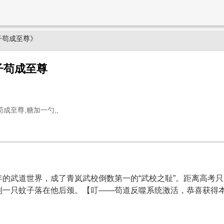
子苟成至尊》
子苟成至尊
成至尊,糖加一勺,,
的武道世界，成了青岚武校倒数第一的“武校之耻”。距离高考
到一只蚊子落在他后颈。【叮——苟道反噬系统激活，恭喜获得