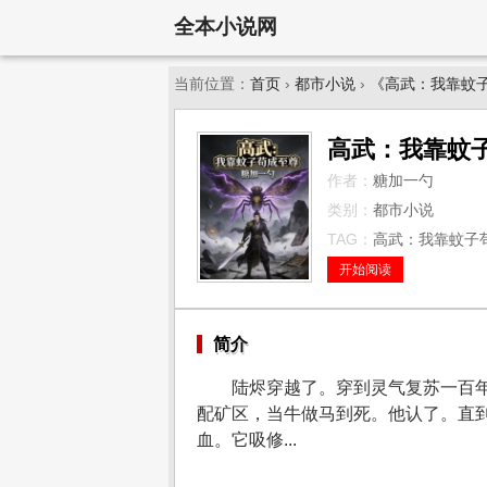
全本小说网
当前位置：
首页
›
都市小说
›
《高武：我靠蚊
高武：我靠蚊
作者：
糖加一勺
类别：
都市小说
TAG：
高武：我靠蚊子苟
开始阅读
简介
陆烬穿越了。穿到灵气复苏一百年
配矿区，当牛做马到死。他认了。直
血。它吸修...