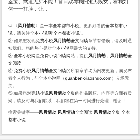
鉴宝、武道无所不能！昔日欺辱我的渣男贱女，看我如
何一一打脸，让...
①:《
风月情劫
》是一本
全本都市小说
。更多好看的
全本都市小
说
，请关注
全本小说网
“
全本都市小说
”。
②:如果您发现
免费小说
风月情劫
全文阅读
章节有错误，请及时通
知我们。您的热心是对
全本小说
网最大的支持。
③:
全本小说网
是
免费小说阅读网
站，提供
风月情劫
，
风月情劫
全
文阅读
④:
免费小说
风月情劫
全文阅读
的所有章节均为网友更新，属发布
者个人行为，与
全本小说
网（
quanben-xiaoshuo.com
）立场无
关。
⑤:如果您对
完结小说
风月情劫
全集
的作品版权、内容等方面有质
疑，请及时与我们联系，我们将在第一时间进行处理，谢谢！
搜索关键字——
风月情劫
风月情劫
全文阅读
风月情劫
全集
全本
都市小说