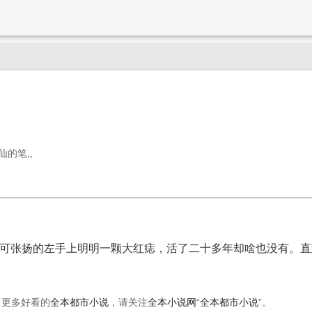
》
仙的笔,,
”可张扬的左手上明明一颗大红痣，活了二十多年却啥也没有。
。更多好看的
全本都市小说
，请关注
全本小说网
“
全本都市小说
”。