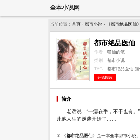
全本小说网
当前位置：
首页
›
都市小说
›
《都市绝品医仙
都市绝品医仙
作者：
猫仙的笔
类别：
都市小说
TAG：
都市绝品医仙,猫
开始阅读
简介
老话说：“一痣在手，不干也有。
此他人生的逆袭开始了……
①:《
都市绝品医仙
》是一本
全本都市小说