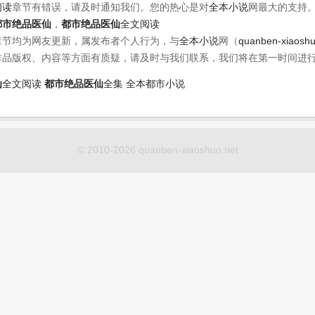
阅读
章节有错误，请及时通知我们。您的热心是对
全本小说
网最大的支持
都市绝品医仙
，
都市绝品医仙
全文阅读
章节均为网友更新，属发布者个人行为，与
全本小说
网（
quanben-xiaosh
作品版权、内容等方面有质疑，请及时与我们联系，我们将在第一时间进
仙
全文阅读
都市绝品医仙
全集
全本都市小说
© 2010-2026 quanben-xiaoshuo.net