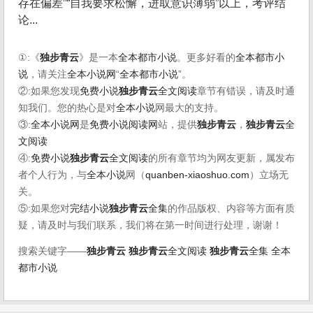
存在偏差”“自我要求松懈，进取意识薄弱”以上，考评结
论...
①:《
独步青云
》是一本
全本都市小说
。更多好看的
全本都市小
说
，请关注
全本小说网
“
全本都市小说
”。
②:如果您发现
免费小说
独步青云
全文阅读
章节有错误，请及时通
知我们。您的热心是对
全本小说
网最大的支持。
③:
全本小说网
是
免费小说阅读网
站，提供
独步青云
，
独步青云
全
文阅读
④:
免费小说
独步青云
全文阅读
的所有章节均为网友更新，属发布
者个人行为，与
全本小说
网（
quanben-xiaoshuo.com
）立场无
关。
⑤:如果您对
完结小说
独步青云
全集
的作品版权、内容等方面有质
疑，请及时与我们联系，我们将在第一时间进行处理，谢谢！
搜索关键字——
独步青云
独步青云
全文阅读
独步青云
全集
全本
都市小说