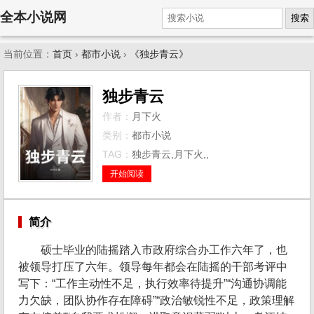
全本小说网
搜索
当前位置：
首页
›
都市小说
›
《独步青云》
独步青云
作者：
月下火
类别：
都市小说
TAG：
独步青云,月下火,,
开始阅读
简介
硕士毕业的陆摇踏入市政府综合办工作六年了，也
被领导打压了六年。领导每年都会在陆摇的干部考评中
写下：“工作主动性不足，执行效率待提升”“沟通协调能
力欠缺，团队协作存在障碍”“政治敏锐性不足，政策理解