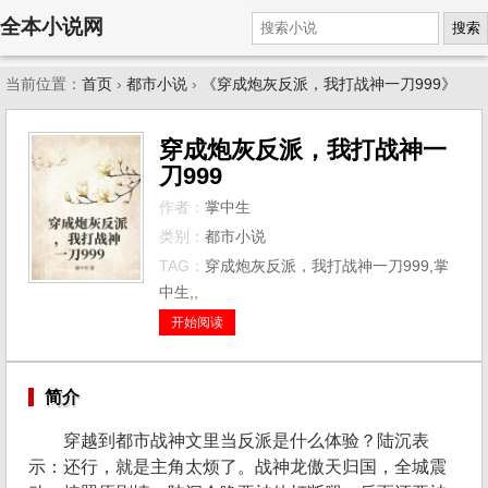
全本小说网
搜索
当前位置：
首页
›
都市小说
›
《穿成炮灰反派，我打战神一刀999》
穿成炮灰反派，我打战神一
刀999
作者：
掌中生
类别：
都市小说
TAG：
穿成炮灰反派，我打战神一刀999,掌
中生,,
开始阅读
简介
穿越到都市战神文里当反派是什么体验？陆沉表
示：还行，就是主角太烦了。战神龙傲天归国，全城震