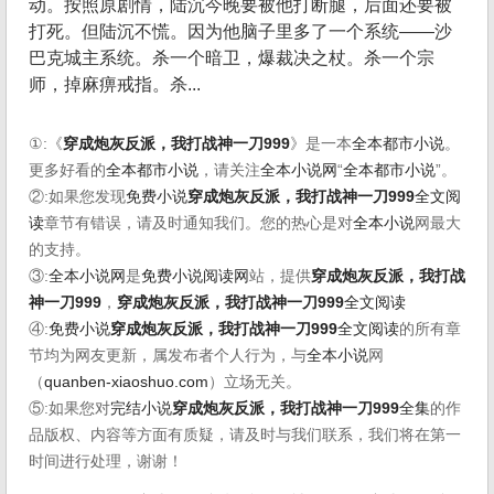
动。按照原剧情，陆沉今晚要被他打断腿，后面还要被
打死。但陆沉不慌。因为他脑子里多了一个系统——沙
巴克城主系统。杀一个暗卫，爆裁决之杖。杀一个宗
师，掉麻痹戒指。杀...
①:《
穿成炮灰反派，我打战神一刀999
》是一本
全本都市小说
。
更多好看的
全本都市小说
，请关注
全本小说网
“
全本都市小说
”。
②:如果您发现
免费小说
穿成炮灰反派，我打战神一刀999
全文阅
读
章节有错误，请及时通知我们。您的热心是对
全本小说
网最大
的支持。
③:
全本小说网
是
免费小说阅读网
站，提供
穿成炮灰反派，我打战
神一刀999
，
穿成炮灰反派，我打战神一刀999
全文阅读
④:
免费小说
穿成炮灰反派，我打战神一刀999
全文阅读
的所有章
节均为网友更新，属发布者个人行为，与
全本小说
网
（
quanben-xiaoshuo.com
）立场无关。
⑤:如果您对
完结小说
穿成炮灰反派，我打战神一刀999
全集
的作
品版权、内容等方面有质疑，请及时与我们联系，我们将在第一
时间进行处理，谢谢！