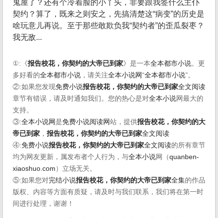
鬼屋了？还有个冷着脸的小丫头，非要跟我签什么主仆
契约？算了，既来之则安之，先搞清楚这“病变”的历史是
啥玩意儿再说。至于那些敢欺负我“契约者”的歪瓜裂枣？
我无敌...
①:《
报告校花，你契约的大帝已到家
》是一本
全本都市小说
。更
多好看的
全本都市小说
，请关注
全本小说网
“
全本都市小说
”。
②:如果您发现
免费小说
报告校花，你契约的大帝已到家
全文阅读
章节有错误，请及时通知我们。您的热心是对
全本小说
网最大的
支持。
③:
全本小说网
是
免费小说阅读网
站，提供
报告校花，你契约的大
帝已到家
，
报告校花，你契约的大帝已到家
全文阅读
④:
免费小说
报告校花，你契约的大帝已到家
全文阅读
的所有章节
均为网友更新，属发布者个人行为，与
全本小说
网（
quanben-
xiaoshuo.com
）立场无关。
⑤:如果您对
完结小说
报告校花，你契约的大帝已到家
全集
的作品
版权、内容等方面有质疑，请及时与我们联系，我们将在第一时
间进行处理，谢谢！