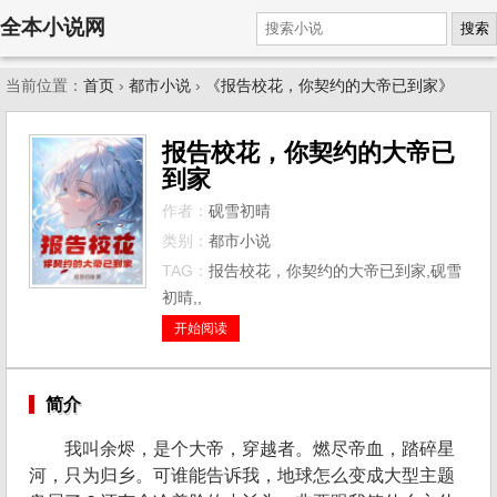
全本小说网
搜索
当前位置：
首页
›
都市小说
›
《报告校花，你契约的大帝已到家》
报告校花，你契约的大帝已
到家
作者：
砚雪初晴
类别：
都市小说
TAG：
报告校花，你契约的大帝已到家,砚雪
初晴,,
开始阅读
简介
我叫余烬，是个大帝，穿越者。燃尽帝血，踏碎星
河，只为归乡。可谁能告诉我，地球怎么变成大型主题