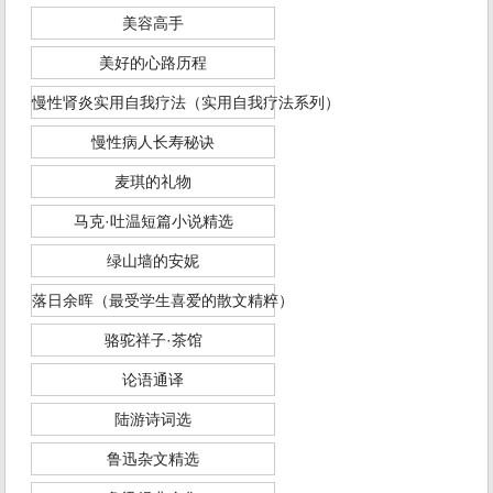
美容高手
美好的心路历程
慢性肾炎实用自我疗法（实用自我疗法系列）
慢性病人长寿秘诀
麦琪的礼物
马克·吐温短篇小说精选
绿山墙的安妮
落日余晖（最受学生喜爱的散文精粹）
骆驼祥子·茶馆
论语通译
陆游诗词选
鲁迅杂文精选