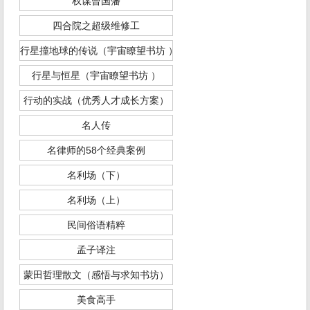
权谋曾国藩
四合院之超级维修工
行星撞地球的传说（宇宙瞭望书坊 ）
行星与恒星（宇宙瞭望书坊 ）
行动的实战（优秀人才成长方案）
名人传
名律师的58个经典案例
名利场（下）
名利场（上）
民间俗语精粹
孟子译注
蒙田哲理散文（感悟与求知书坊）
美食高手