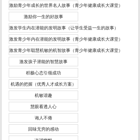
激励青少年成长的世界名人故事（青少年健康成长大课堂）
激励你一生的好故事
激发学生内在潜能的发明故事（让学生受益一生的故事）
激发青少年内在潜能的发明故事（青少年健康成长大课堂）
激发青少年聪慧机敏的机智故事（青少年健康成长大课堂）
激发孩子潜能的智慧故事
积极心态引领成功
机遇的把握（优秀人才成长方案）
机敏谐趣
慧眼看透人心
诲人不倦
回味无穷的感动