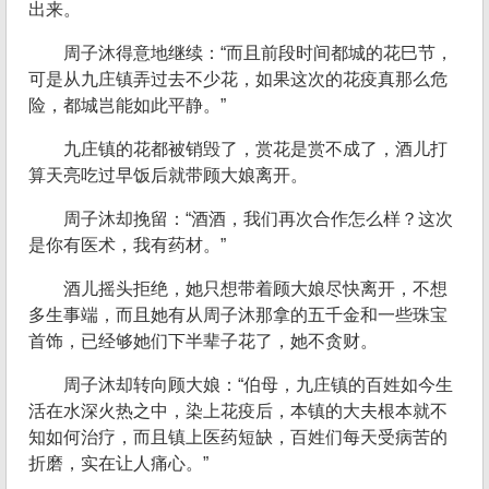
出来。
周子沐得意地继续：“而且前段时间都城的花巳节，
可是从九庄镇弄过去不少花，如果这次的花疫真那么危
险，都城岂能如此平静。”
九庄镇的花都被销毁了，赏花是赏不成了，酒儿打
算天亮吃过早饭后就带顾大娘离开。
周子沐却挽留：“酒酒，我们再次合作怎么样？这次
是你有医术，我有药材。”
酒儿摇头拒绝，她只想带着顾大娘尽快离开，不想
多生事端，而且她有从周子沐那拿的五千金和一些珠宝
首饰，已经够她们下半辈子花了，她不贪财。
周子沐却转向顾大娘：“伯母，九庄镇的百姓如今生
活在水深火热之中，染上花疫后，本镇的大夫根本就不
知如何治疗，而且镇上医药短缺，百姓们每天受病苦的
折磨，实在让人痛心。”