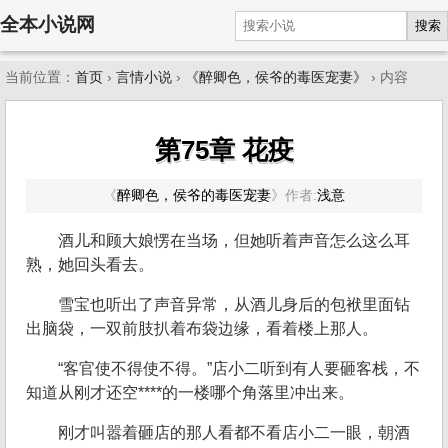
全本小说网
搜索
当前位置：
首页
›
言情小说
›
《醉卿色，侯爷的毒医宠妻》
› 内容
第75章 花疫
《
醉卿色，侯爷的毒医宠妻
》
作者:
浅意
酒儿和顾大娘愣在当场，但她听着声音怎么这么耳
熟，她回头看去。
雪宝也听出了声音异常，从酒儿身后的包袱里面钻
出脑袋，一双前肢扒着布袋边缘，看着楼上那人。
“客官使不得使不得。”店小二听到有人要砸客栈，不
知道从刚才还空****的一楼哪个角落里冲出来。
刚才叫嚣着砸店的那人看都不看店小二一眼，朝酒