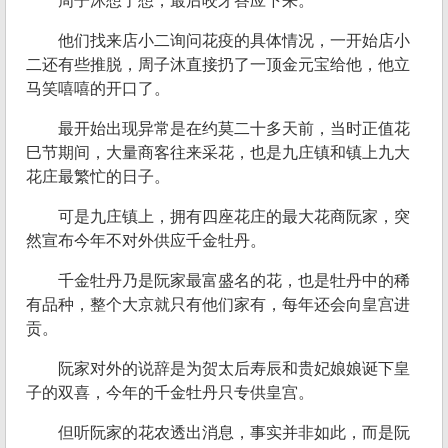
周子沐想了想，最后咬牙答应下来。
他们找来店小二询问花疫的具体情况，一开始店小
二还有些推脱，周子沐直接扔了一顶金元宝给他，他立
马笑嘻嘻的开口了。
最开始出现异常是在约莫二十多天前，当时正值花
巳节期间，大量商客往来采花，也是九庄镇和镇上九大
花庄最繁忙的日子。
可是九庄镇上，拥有四座花庄的最大花商阮家，突
然宣布今年不对外供应千金牡丹。
千金牡丹乃是阮家最富盛名的花，也是牡丹中的稀
有品种，整个大京就只有他们家有，每年还会向皇宫进
贡。
阮家对外的说辞是为贺太后寿辰和贵妃娘娘诞下皇
子的双喜，今年的千金牡丹只专供皇宫。
但听阮家的花农透出消息，事实并非如此，而是阮