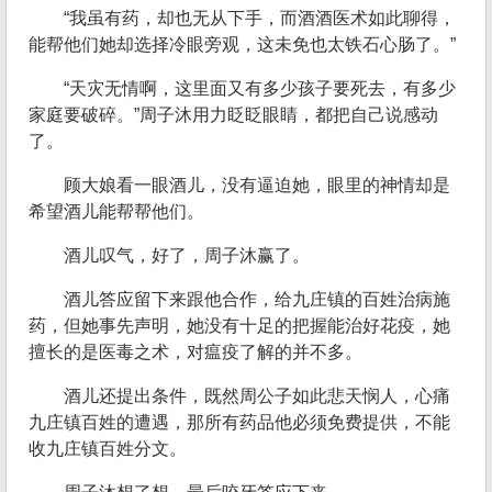
“我虽有药，却也无从下手，而酒酒医术如此聊得，
能帮他们她却选择冷眼旁观，这未免也太铁石心肠了。”
“天灾无情啊，这里面又有多少孩子要死去，有多少
家庭要破碎。”周子沐用力眨眨眼睛，都把自己说感动
了。
顾大娘看一眼酒儿，没有逼迫她，眼里的神情却是
希望酒儿能帮帮他们。
酒儿叹气，好了，周子沐赢了。
酒儿答应留下来跟他合作，给九庄镇的百姓治病施
药，但她事先声明，她没有十足的把握能治好花疫，她
擅长的是医毒之术，对瘟疫了解的并不多。
酒儿还提出条件，既然周公子如此悲天悯人，心痛
九庄镇百姓的遭遇，那所有药品他必须免费提供，不能
收九庄镇百姓分文。