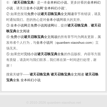
①:《
诸天召唤宝典
》是一本
全本科幻小说
。更多好看的
全本科幻
小说
，请关注
全本小说网
“
全本科幻小说
”。
②:如果您发现
免费小说
诸天召唤宝典
全文阅读
章节有错误，请及
时通知我们。您的热心是对
全本小说
网最大的支持。
③:
全本小说网
是
免费小说阅读网
站，提供
诸天召唤宝典
，
诸天召
唤宝典
全文阅读
④:
免费小说
诸天召唤宝典
全文阅读
的所有章节均为网友更新，属
发布者个人行为，与
全本小说
网（
quanben-xiaoshuo.com
）立
场无关。
⑤:如果您对
完结小说
诸天召唤宝典
全集
的作品版权、内容等方面
有质疑，请及时与我们联系，我们将在第一时间进行处理，谢
谢！
搜索关键字——
诸天召唤宝典
诸天召唤宝典
全文阅读
诸天召唤
宝典
全集
全本科幻小说
© 2010-2026 quanben-xiaoshuo.net