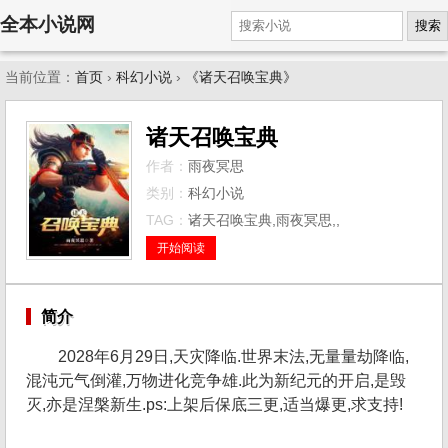
全本小说网
搜索
当前位置：
首页
›
科幻小说
›
《诸天召唤宝典》
诸天召唤宝典
作者：
雨夜冥思
类别：
科幻小说
TAG：
诸天召唤宝典,雨夜冥思,,
开始阅读
简介
2028年6月29日,天灾降临.世界末法,无量量劫降临,
混沌元气倒灌,万物进化竞争雄.此为新纪元的开启,是毁
灭,亦是涅槃新生.ps:上架后保底三更,适当爆更,求支持!