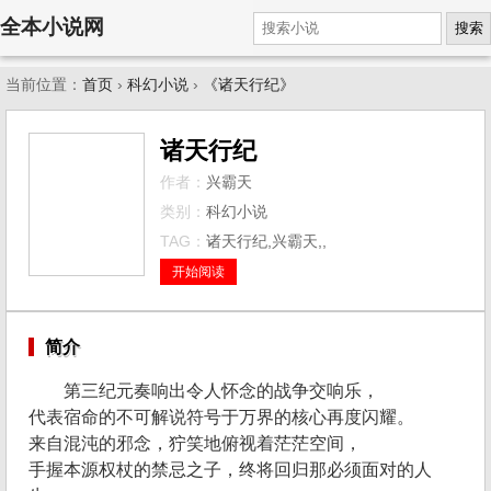
全本小说网
搜索
当前位置：
首页
›
科幻小说
›
《诸天行纪》
诸天行纪
作者：
兴霸天
类别：
科幻小说
TAG：
诸天行纪,兴霸天,,
开始阅读
简介
第三纪元奏响出令人怀念的战争交响乐，
代表宿命的不可解说符号于万界的核心再度闪耀。
来自混沌的邪念，狞笑地俯视着茫茫空间，
手握本源权杖的禁忌之子，终将回归那必须面对的人