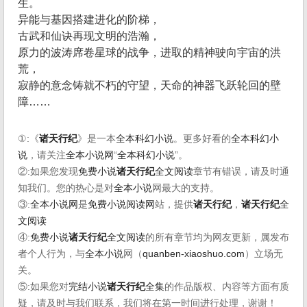
生。
异能与基因搭建进化的阶梯，
古武和仙诀再现文明的浩瀚，
原力的波涛席卷星球的战争，进取的精神驶向宇宙的洪
荒，
寂静的意念铸就不朽的守望，天命的神器飞跃轮回的壁
障……
①:《
诸天行纪
》是一本
全本科幻小说
。更多好看的
全本科幻小
说
，请关注
全本小说网
“
全本科幻小说
”。
②:如果您发现
免费小说
诸天行纪
全文阅读
章节有错误，请及时通
知我们。您的热心是对
全本小说
网最大的支持。
③:
全本小说网
是
免费小说阅读网
站，提供
诸天行纪
，
诸天行纪
全
文阅读
④:
免费小说
诸天行纪
全文阅读
的所有章节均为网友更新，属发布
者个人行为，与
全本小说
网（
quanben-xiaoshuo.com
）立场无
关。
⑤:如果您对
完结小说
诸天行纪
全集
的作品版权、内容等方面有质
疑，请及时与我们联系，我们将在第一时间进行处理，谢谢！