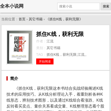
全本小说网
搜索
当前位置：
首页
›
其它书籍
›
《抓住K线，获利无限》
抓住K线，获利无限
作者：
江流
类别：
其它书籍
TAG：
抓住K线，获利无限,江流,,
开始阅读
简介
《抓住K线，获利无限这本书结合实战经验阐述K线
技术的应用技巧。从K线分析理论入手，着重剖析各种K
线形态，辨别技术图形，以及通过K线组合看涨跌、K线
反转看买卖点、量价关系看成交量、K线整理形态看个股