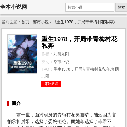
全本小说网
搜索
当前位置：
首页
›
都市小说
›
《重生1978，开局带青梅村花私奔》
重生1978，开局带青梅村花
私奔
作者：
九阴九阳
类别：
都市小说
TAG：
重生1978，开局带青梅村花私奔,九阴
九阳,,
开始阅读
简介
前一世，面对献身的青梅村花吴雅晴，陆远因为害
怕承担后果，选择了委婉拒绝。而她却选择了非君不