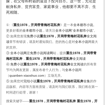
嫁，在父母和村霸的逼迫下投河自尽。这一世，无论是
献身私奔、贫穷富贵、家庭事业，他都要不离不弃、生
死相随。
①:《
重生1978，开局带青梅村花私奔
》是一本
全本都市小说
。
更多好看的
全本都市小说
，请关注
全本小说网
“
全本都市小说
”。
②:如果您发现
免费小说
重生1978，开局带青梅村花私奔
全文阅
读
章节有错误，请及时通知我们。您的热心是对
全本小说
网最大
的支持。
③:
全本小说网
是
免费小说阅读网
站，提供
重生1978，开局带青
梅村花私奔
，
重生1978，开局带青梅村花私奔
全文阅读
④:
免费小说
重生1978，开局带青梅村花私奔
全文阅读
的所有章
节均为网友更新，属发布者个人行为，与
全本小说
网
（
quanben-xiaoshuo.com
）立场无关。
⑤:如果您对
完结小说
重生1978，开局带青梅村花私奔
全集
的作
品版权、内容等方面有质疑，请及时与我们联系，我们将在第一
时间进行处理，谢谢！
搜索关键字——
重生1978，开局带青梅村花私奔
重生1978，开