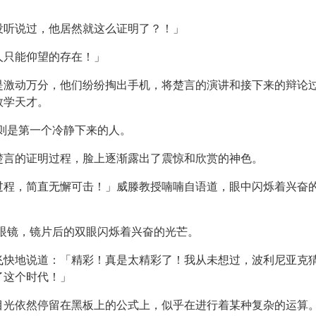
」
没听说过，他居然就这么证明了？！」
人只能仰望的存在！」
是激动万分，他们纷纷掏出手机，将楚言的演讲和接下来的辩论
数学天才。
则是第一个冷静下来的人。
楚言的证明过程，脸上逐渐露出了震惊和欣赏的神色。
过程，简直无懈可击！」威滕教授喃喃自语道，眼中闪烁着兴奋
眼镜，镜片后的双眼闪烁着兴奋的光芒。
飞快地说道：「精彩！真是太精彩了！我从未想过，波利尼亚克
了这个时代！」
目光依然停留在黑板上的公式上，似乎在进行着某种复杂的运算