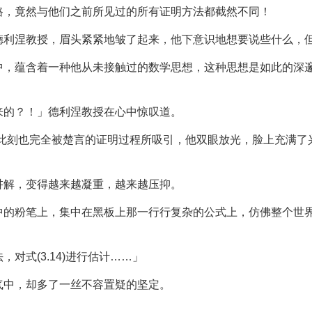
路，竟然与他们之前所见过的所有证明方法都截然不同！
德利涅教授，眉头紧紧地皱了起来，他下意识地想要说些什么，
中，蕴含着一种他从未接触过的数学思想，这种思想是如此的深
来的？！」德利涅教授在心中惊叹道。
，此刻也完全被楚言的证明过程所吸引，他双眼放光，脸上充满了
讲解，变得越来越凝重，越来越压抑。
中的粉笔上，集中在黑板上那一行行复杂的公式上，仿佛整个世
对式(3.14)进行估计……」
气中，却多了一丝不容置疑的坚定。