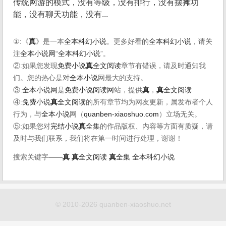
传统网游的模式，没有等级，没有排行，没有摆摊功
能，没有聊天功能，没有...
①:《
真
》是一本
全本科幻小说
。更多好看的
全本科幻小说
，请关
注
全本小说网
“
全本科幻小说
”。
②:如果您发现
免费小说
真
全文阅读
章节有错误，请及时通知我
们。您的热心是对
全本小说
网最大的支持。
③:
全本小说网
是
免费小说阅读网
站，提供
真
，
真
全文阅读
④:
免费小说
真
全文阅读
的所有章节均为网友更新，属发布者个人
行为，与
全本小说
网（
quanben-xiaoshuo.com
）立场无关。
⑤:如果您对
完结小说
真
全集
的作品版权、内容等方面有质疑，请
及时与我们联系，我们将在第一时间进行处理，谢谢！
搜索关键字——
真
真
全文阅读
真
全集
全本科幻小说
© 2010-2026 quanben-xiaoshuo.net