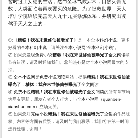
暂时过上安稳的生活，然而全球气候异常，自然灾害无
数，人类面临着再次覆灭的危险。为了拯救世界，天人
培训学院继续完善天人九十九层修炼体系，并研究出凌
驾于天人之上的...
①:《
糟糕！我在末世修仙被曝光了
》是一本
全本科幻小说
。更多
好看的
全本科幻小说
，请关注
全本小说网
“
全本科幻小说
”。
②:如果您发现
免费小说
糟糕！我在末世修仙被曝光了
全文阅读
章
节有错误，请及时通知我们。您的热心是对
全本小说
网最大的支
持。
③:
全本小说网
是
免费小说阅读网
站，提供
糟糕！我在末世修仙被
曝光了
，
糟糕！我在末世修仙被曝光了
全文阅读
④:
免费小说
糟糕！我在末世修仙被曝光了
全文阅读
的所有章节均
为网友更新，属发布者个人行为，与
全本小说
网（
quanben-
xiaoshuo.com
）立场无关。
⑤:如果您对
完结小说
糟糕！我在末世修仙被曝光了
全集
的作品版
权、内容等方面有质疑，请及时与我们联系，我们将在第一时间
进行处理，谢谢！