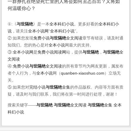
一群挣扎在绝望死亡里的人将会如何丑态百出？又将如
何温暖你心？
①:《
与世隔绝
》是一本
全本科幻小说
。更多好看的
全本科幻小
说
，请关注
全本小说网
“
全本科幻小说
”。
②:如果您发现
免费小说
与世隔绝
全文阅读
章节有错误，请及时通
知我们。您的热心是对
全本小说
网最大的支持。
③:
全本小说网
是
免费小说阅读网
站，提供
与世隔绝
，
与世隔绝
全
文阅读
④:
免费小说
与世隔绝
全文阅读
的所有章节均为网友更新，属发布
者个人行为，与
全本小说
网（
quanben-xiaoshuo.com
）立场无
关。
⑤:如果您对
完结小说
与世隔绝
全集
的作品版权、内容等方面有质
疑，请及时与我们联系，我们将在第一时间进行处理，谢谢！
搜索关键字——
与世隔绝
与世隔绝
全文阅读
与世隔绝
全集
全本
科幻小说