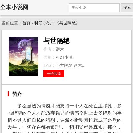
全本小说网
搜索
当前位置：
首页
›
科幻小说
›
《与世隔绝》
与世隔绝
作者：
盬木
类别：
科幻小说
TAG：
与世隔绝,盬木,,
开始阅读
简介
多么强烈的情感才能支持一个人在死亡里挣扎，多
么绝望的个人才能放弃强烈的情感？世上太多绝对的事
情不过人们自私的猜想，偶然不断积累也就成了必然的
发生，一切存在都有道理，一切消逝都是真实。那么，