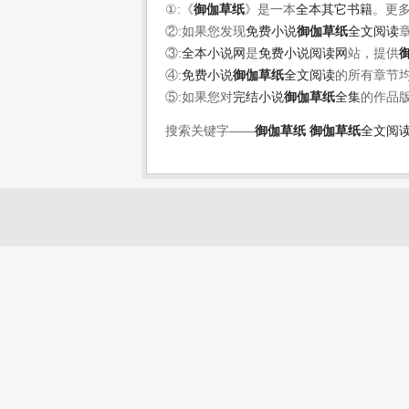
①:《
御伽草纸
》是一本
全本其它书籍
。更
②:如果您发现
免费小说
御伽草纸
全文阅读
③:
全本小说网
是
免费小说阅读网
站，提供
④:
免费小说
御伽草纸
全文阅读
的所有章节
⑤:如果您对
完结小说
御伽草纸
全集
的作品
搜索关键字——
御伽草纸
御伽草纸
全文阅