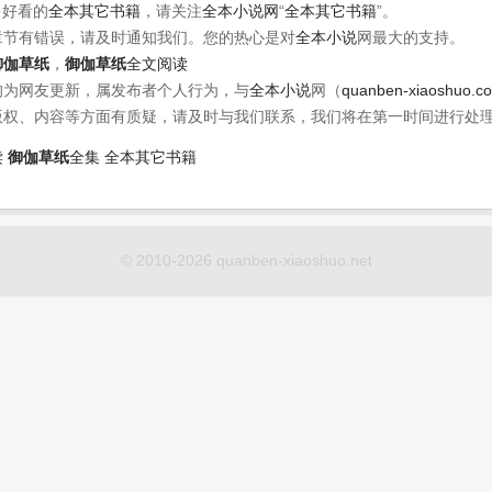
多好看的
全本其它书籍
，请关注
全本小说网
“
全本其它书籍
”。
章节有错误，请及时通知我们。您的热心是对
全本小说
网最大的支持。
御伽草纸
，
御伽草纸
全文阅读
均为网友更新，属发布者个人行为，与
全本小说
网（
quanben-xiaoshuo.c
版权、内容等方面有质疑，请及时与我们联系，我们将在第一时间进行处
读
御伽草纸
全集
全本其它书籍
© 2010-2026 quanben-xiaoshuo.net