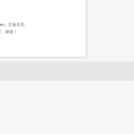
om
）立场无关。
理，谢谢！