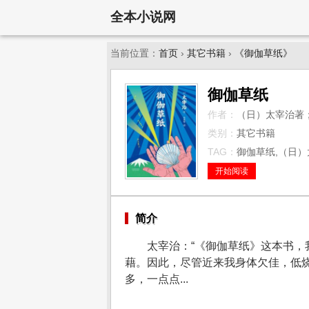
全本小说网
当前位置：
首页
›
其它书籍
›
《御伽草纸》
御伽草纸
作者：
（日）太宰治著
类别：
其它书籍
TAG：
御伽草纸,（日）
开始阅读
简介
太宰治：“《御伽草纸》这本书
藉。因此，尽管近来我身体欠佳，低
多，一点点...