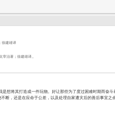
；徐建雄译
太宰治著；徐建雄译,,
，我是想将其打造成一件玩物。好让那些为了度过困难时期而奋斗
烧不断，还是在应命于公差，以及处理自家遭灾后的善后事宜之