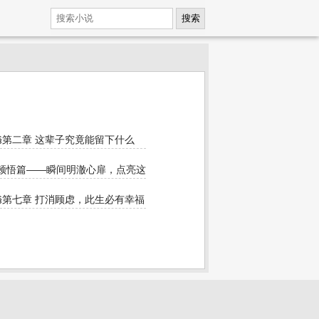
搜索
§第二章 这辈子究竟能留下什么
顿悟篇——瞬间明澈心扉，点亮这一辈子的心灯
完美新生活
§第七章 打消顾虑，此生必有幸福