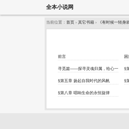
全本小说网
当前位置：
首页
›
其它书籍
›
《有时候一转身
前言
困
寻觅篇——探寻灵魂归属，给心一次重
§
§第五章 扬起自我时代的风帆
§
§第八章 唱响生命的永恒旋律