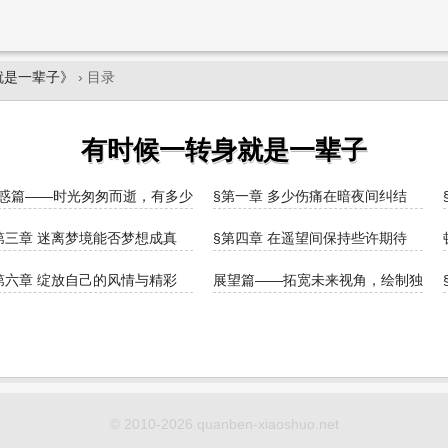
就是一辈子》
› 目录
有时候一转身就是一辈子
惑篇——时光匆匆而逝，有多少悲欢可以祭奠
§第一章 多少伤痛在暗夜间纠结
生的机会
第三章 迷离梦境能否梦想成真
§第四章 在遥望间保持些许期待
第六章 绽放自己的风情与精彩
展望篇——拓宽未来视角，绘制独特
© 2010-2026 quanben-xiaoshuo.net