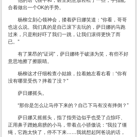
他的语气很平和，甚至刻意放轻松了一些，手指配
合着做出一个OK的手势。
杨柳立刻心领神会，搂着萨日娜笑道：“你看，哥哥
也这么说。我们真的是自己滚下去玩的，萨日娜的马跑
过来，只是刚好吓了我们一跳，让我们滚得更快了而
已。”
有了莱昂的“证词”，萨日娜终于破涕为笑，有些不好
意思地擦了擦眼睛。
杨柳这才仔细检查小姑娘，拉着她左看右看：“你有
没有哪里受伤？摔着了没？”
萨日娜摇头。
“那你是怎么让马停下来的？自己下马有没有摔倒？”
萨日娜又摇摇头，指了指旁边似乎也受了点惊吓、
正用鼻子蹭她肩膀的小马，带着点小骄傲说：“我拉了缰
绳，它跑太快了，停不下来……我就想起阿爸说的话，