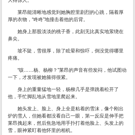
大得惊人。
莱昂能清晰地感觉到她胸腔里剧烈的心跳，隔着厚
厚的衣物，“咚咚”地撞击着他的后背。
她身上那股淡淡的桃子香，此刻无比真实地萦绕在
鼻尖。
坡不陡，雪很厚，除了眩晕和惊吓，倒没觉得哪里
疼痛。
“咳……杨、杨柳？”莱昂的声音有些发闷，他试图动
一下，才发现被她箍得很紧。
身上的重量猛地一轻，杨柳几乎是弹跳着松开了
他，手忙脚乱地从雪地里爬起来。
她头发上、脸上、身上全是粘着的雪沫，像个刚出
炉的雪人，但她看都没看自己一眼，第一反应是伸手把
莱昂拽起来，然后焦急地用手扑打着他脸上、头发上的
雪，眼神紧盯着他怀里的相机。