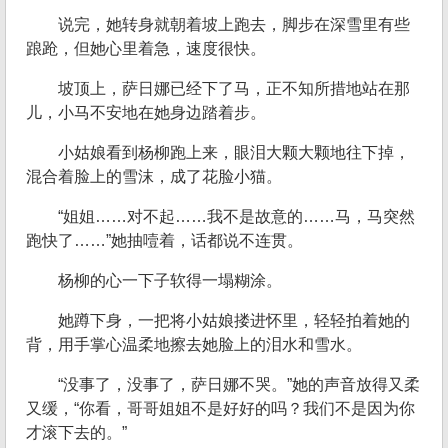
说完，她转身就朝着坡上跑去，脚步在深雪里有些
踉跄，但她心里着急，速度很快。
坡顶上，萨日娜已经下了马，正不知所措地站在那
儿，小马不安地在她身边踏着步。
小姑娘看到杨柳跑上来，眼泪大颗大颗地往下掉，
混合着脸上的雪沫，成了花脸小猫。
“姐姐……对不起……我不是故意的……马，马突然
跑快了……”她抽噎着，话都说不连贯。
杨柳的心一下子软得一塌糊涂。
她蹲下身，一把将小姑娘搂进怀里，轻轻拍着她的
背，用手掌心温柔地擦去她脸上的泪水和雪水。
“没事了，没事了，萨日娜不哭。”她的声音放得又柔
又缓，“你看，哥哥姐姐不是好好的吗？我们不是因为你
才滚下去的。”