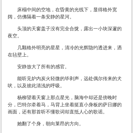
床榻中间的空地，在昏黄的光线下，显得格外宽
阔，仿佛隔着一条安静的星河。
头顶的天窗盖子没有完全合拢，露出一小块深邃的
夜空。
几颗格外明亮的星星，清冷的光辉隐约透进来，洒
在毡壁上。
安静放大了所有的感官。
能听见炉内炭火轻微的毕剥声，远处偶尔传来的犬
吠，以及彼此清浅的呼吸。
杨柳望着天窗上那点星光，脑海中却还是傍晚时
分，巴特尔牵着马，马背上坐着挺直小身板的萨日娜的
画面，还有那首听不懂歌词却直抵人心的歌谣。
她翻了个身，朝向莱昂的方向。