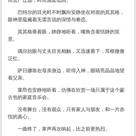
而宽广辽远，时而温柔低回。
巴特尔的目光时不时飘向安静坐在对面的其其格，
眼神里蕴藏着无需言说的深情与眷恋。
其其格垂着眼，静静地听着，嘴角含着恬静的笑
意。
偶尔抬眼与丈夫目光相触，又迅速垂下，耳根微微
泛红。
萨日娜靠在母亲身边，听得入神，眼睛亮晶晶地望
着父亲。
莱昂也安静地听着，仿佛在欣赏一场只属于这个蒙
古包的家庭音乐会。
没有舞台，没有观众，只有家人与朋友，和一片赤
忱的真心。
一曲终了，掌声再次响起，比之前更热烈。