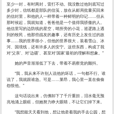
至少一封，有时两封，雷打不动。我没数过他到底写过
多少封，信纸都是部队的信笺，放在从邮局批量买回来
的信封里，和他的人一样带着一种鲜明的印记……但从
那时候起，我就知道，爸爸他是一个值得我骄傲的人。
他信里写的边防线的星空，哨所旁的小花，巡逻路上遇
到的牧民，他那些战友的趣事，还有历史上发生过的故
事……我的世界很小，但他的世界很大，装着雪山、冰
河、国境线，还有许多人的安宁。这些东西，构成了我
对‘父亲’、对‘边疆’、甚至对‘国家’最初的理解和想象。”
她的声音渐渐低了下去，带着不易察觉的颤抖。
“我，我从来不许别人说他的坏话，一句都不行。谁
说了，我就跟谁急。可是……莱昂，我心里一直在偷偷
怨恨他。”
这句话说出来，仿佛卸下了千斤重担，泪水毫无预
兆地涌上眼眶，但她努力睁大眼睛，不让它们掉下来。
“我想能天天看到他，想让他牵着我的手去公园，想