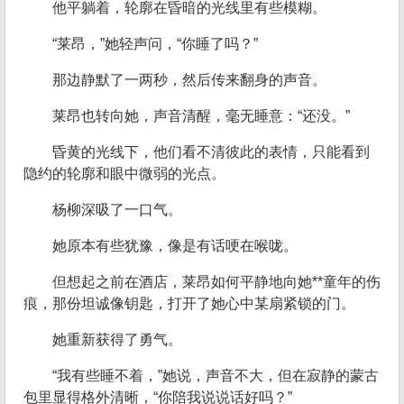
他平躺着，轮廓在昏暗的光线里有些模糊。
“莱昂，”她轻声问，“你睡了吗？”
那边静默了一两秒，然后传来翻身的声音。
莱昂也转向她，声音清醒，毫无睡意：“还没。”
昏黄的光线下，他们看不清彼此的表情，只能看到
隐约的轮廓和眼中微弱的光点。
杨柳深吸了一口气。
她原本有些犹豫，像是有话哽在喉咙。
但想起之前在酒店，莱昂如何平静地向她**童年的伤
痕，那份坦诚像钥匙，打开了她心中某扇紧锁的门。
她重新获得了勇气。
“我有些睡不着，”她说，声音不大，但在寂静的蒙古
包里显得格外清晰，“你陪我说说话好吗？”