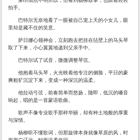
莱昂虽然不明所以，但看到杨柳鼓掌，也跟着轻轻
拍手。
巴特尔无奈地看了一眼被自己宠上天的小女儿，眼
里却是藏不住的笑意。
萨日娜心领神会，立刻跑去把挂在毡壁上的马头琴
取了下来，小心翼翼地递到父亲手中。
巴特尔试了试音，微微调整琴弦。
他抱着马头琴，火光映着他专注的侧脸，平日的豪
爽粗犷沉淀下来，变成一种深沉的温柔。
他拉动弓弦，前奏简单而悠扬，随即，低沉的嗓音
响起，唱的是一首蒙语歌曲。
歌声不像专业歌手那样华丽，却有种土地般的厚重
与深情。
杨柳听不懂歌词，但那旋律本身就像草原的风，时