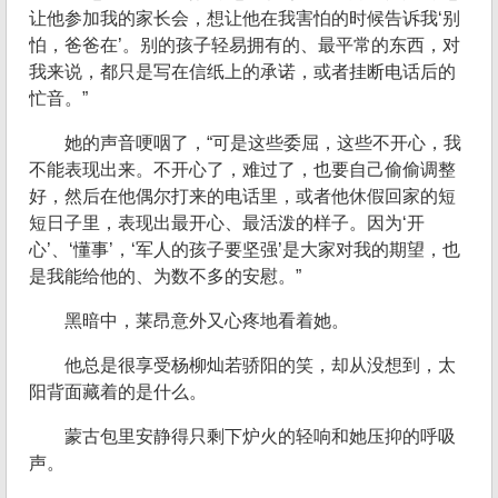
让他参加我的家长会，想让他在我害怕的时候告诉我‘别
怕，爸爸在’。别的孩子轻易拥有的、最平常的东西，对
我来说，都只是写在信纸上的承诺，或者挂断电话后的
忙音。”
她的声音哽咽了，“可是这些委屈，这些不开心，我
不能表现出来。不开心了，难过了，也要自己偷偷调整
好，然后在他偶尔打来的电话里，或者他休假回家的短
短日子里，表现出最开心、最活泼的样子。因为‘开
心’、‘懂事’，‘军人的孩子要坚强’是大家对我的期望，也
是我能给他的、为数不多的安慰。”
黑暗中，莱昂意外又心疼地看着她。
他总是很享受杨柳灿若骄阳的笑，却从没想到，太
阳背面藏着的是什么。
蒙古包里安静得只剩下炉火的轻响和她压抑的呼吸
声。