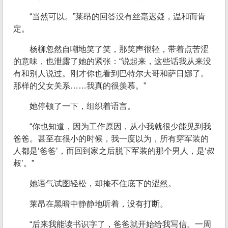
“当然可以。”莱昂的回答没有丝毫迟疑，温和而肯
定。
杨柳忽然自嘲地笑了笑，那笑声很轻，带着点苦涩
的意味，也泄露了她的紧张：“说起来，这些话我从来没
有和别人说过。刚才你也看到巴特尔大哥和萨日娜了。
那样的父女关系……我真的很羡慕。”
她停顿了一下，组织着语言。
“你也知道，因为工作原因，从小我就很少能见到我
爸爸。甚至在很小的时候，我一度以为，所有穿军装的
人都是‘爸爸’，而回到家之后脱下军装的那个男人，是‘叔
叔’。”
她语气试图轻松，却掩不住底下的涩然。
莱昂在黑暗中静静地听着，没有打断。
“后来我能读书识字了，爸爸就开始给我写信。一周