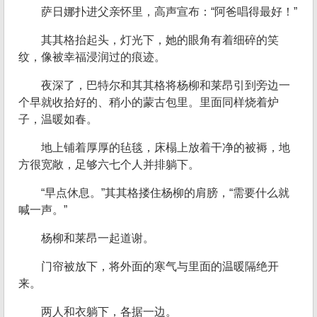
萨日娜扑进父亲怀里，高声宣布：“阿爸唱得最好！”
其其格抬起头，灯光下，她的眼角有着细碎的笑
纹，像被幸福浸润过的痕迹。
夜深了，巴特尔和其其格将杨柳和莱昂引到旁边一
个早就收拾好的、稍小的蒙古包里。里面同样烧着炉
子，温暖如春。
地上铺着厚厚的毡毯，床榻上放着干净的被褥，地
方很宽敞，足够六七个人并排躺下。
“早点休息。”其其格搂住杨柳的肩膀，“需要什么就
喊一声。”
杨柳和莱昂一起道谢。
门帘被放下，将外面的寒气与里面的温暖隔绝开
来。
两人和衣躺下，各据一边。