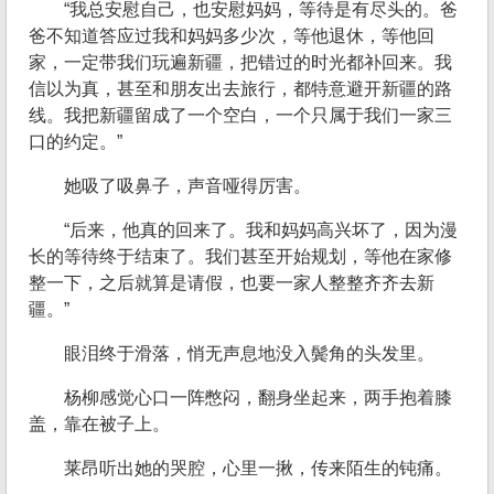
“我总安慰自己，也安慰妈妈，等待是有尽头的。爸
爸不知道答应过我和妈妈多少次，等他退休，等他回
家，一定带我们玩遍新疆，把错过的时光都补回来。我
信以为真，甚至和朋友出去旅行，都特意避开新疆的路
线。我把新疆留成了一个空白，一个只属于我们一家三
口的约定。”
她吸了吸鼻子，声音哑得厉害。
“后来，他真的回来了。我和妈妈高兴坏了，因为漫
长的等待终于结束了。我们甚至开始规划，等他在家修
整一下，之后就算是请假，也要一家人整整齐齐去新
疆。”
眼泪终于滑落，悄无声息地没入鬓角的头发里。
杨柳感觉心口一阵憋闷，翻身坐起来，两手抱着膝
盖，靠在被子上。
莱昂听出她的哭腔，心里一揪，传来陌生的钝痛。