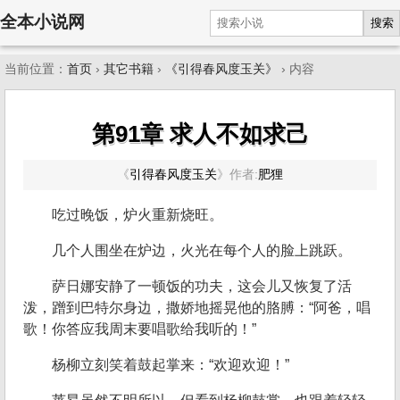
全本小说网
搜索
当前位置：
首页
›
其它书籍
›
《引得春风度玉关》
› 内容
第91章 求人不如求己
《
引得春风度玉关
》
作者:
肥狸
吃过晚饭，炉火重新烧旺。
几个人围坐在炉边，火光在每个人的脸上跳跃。
萨日娜安静了一顿饭的功夫，这会儿又恢复了活
泼，蹭到巴特尔身边，撒娇地摇晃他的胳膊：“阿爸，唱
歌！你答应我周末要唱歌给我听的！”
杨柳立刻笑着鼓起掌来：“欢迎欢迎！”