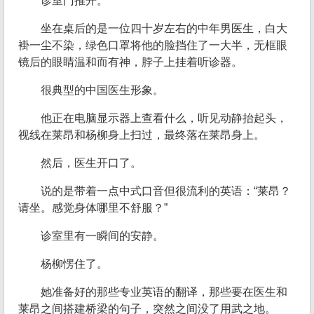
诊室门推开。
坐在桌后的是一位四十岁左右的中年男医生，白大
褂一尘不染，绿色口罩将他的脸挡住了一大半，无框眼
镜后的眼睛温和而有神，脖子上挂着听诊器。
很典型的中国医生形象。
他正在电脑显示器上查看什么，听见动静抬起头，
视线在莱昂和杨柳身上扫过，最终落在莱昂身上。
然后，医生开口了。
说的是带着一点中式口音但很流利的英语：“莱昂？
请坐。感觉身体哪里不舒服？”
诊室里有一瞬间的安静。
杨柳愣住了。
她准备好的那些专业英语的翻译，那些要在医生和
莱昂之间搭建桥梁的句子，突然之间没了用武之地。