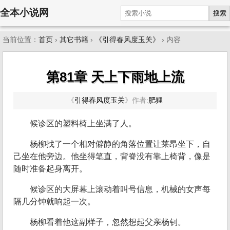
全本小说网
搜索
当前位置：
首页
›
其它书籍
›
《引得春风度玉关》
› 内容
第81章 天上下雨地上流
《
引得春风度玉关
》
作者:
肥狸
候诊区的塑料椅上坐满了人。
杨柳找了一个相对僻静的角落位置让莱昂坐下，自
己坐在他旁边。他坐得笔直，背脊没有靠上椅背，像是
随时准备起身离开。
候诊区的大屏幕上滚动着叫号信息，机械的女声每
隔几分钟就响起一次。
杨柳看着他这副样子，忽然想起父亲杨钊。