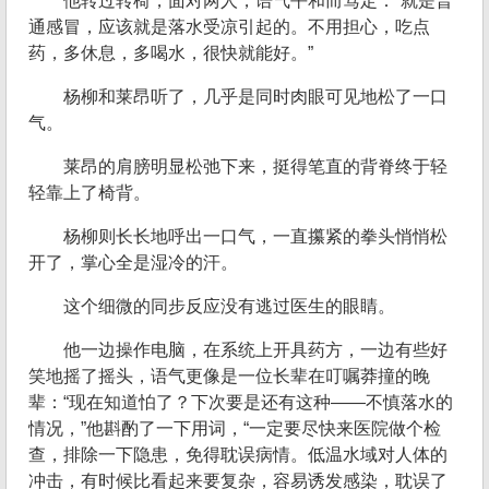
他转过转椅，面对两人，语气平和而笃定：“就是普
通感冒，应该就是落水受凉引起的。不用担心，吃点
药，多休息，多喝水，很快就能好。”
杨柳和莱昂听了，几乎是同时肉眼可见地松了一口
气。
莱昂的肩膀明显松弛下来，挺得笔直的背脊终于轻
轻靠上了椅背。
杨柳则长长地呼出一口气，一直攥紧的拳头悄悄松
开了，掌心全是湿冷的汗。
这个细微的同步反应没有逃过医生的眼睛。
他一边操作电脑，在系统上开具药方，一边有些好
笑地摇了摇头，语气更像是一位长辈在叮嘱莽撞的晚
辈：“现在知道怕了？下次要是还有这种——不慎落水的
情况，”他斟酌了一下用词，“一定要尽快来医院做个检
查，排除一下隐患，免得耽误病情。低温水域对人体的
冲击，有时候比看起来要复杂，容易诱发感染，耽误了