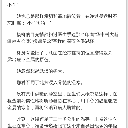
不？”
她也总是那样亲切和蔼地微笑着，在递过餐盘时不
忘叮嘱：“小心烫哈。”
杨柳的目光悄然扫过医生手边那个印着“华中科大新
疆校友会”和“援疆留念”字样的深蓝色保温杯。
杯身有些旧了，漆面在经常握持的位置磨得发亮，
露出底下金属的原色。
她忽然想起武汉的冬天。
那种不同于北方浸入骨髓的湿寒。
没有集中供暖的诊室里，医生们大概都是这样，在
检查前习惯性地将听诊器捂在掌心，用手心的温度驱散
金属的寒意，再将它贴到病人胸前的。
此刻，这缕跨越了三千多公里的温存，正被这位医
生握在掌心，准备传递给眼前这个来自异国他乡的年轻