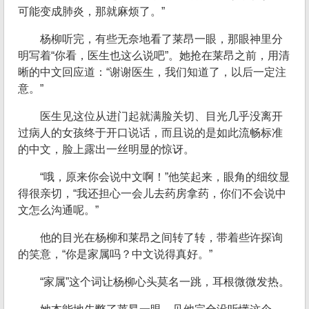
可能变成肺炎，那就麻烦了。”
杨柳听完，有些无奈地看了莱昂一眼，那眼神里分
明写着“你看，医生也这么说吧”。她抢在莱昂之前，用清
晰的中文回应道：“谢谢医生，我们知道了，以后一定注
意。”
医生见这位从进门起就满脸关切、目光几乎没离开
过病人的女孩终于开口说话，而且说的是如此流畅标准
的中文，脸上露出一丝明显的惊讶。
“哦，原来你会说中文啊！”他笑起来，眼角的细纹显
得很亲切，“我还担心一会儿去药房拿药，你们不会说中
文怎么沟通呢。”
他的目光在杨柳和莱昂之间转了转，带着些许探询
的笑意，“你是家属吗？中文说得真好。”
“家属”这个词让杨柳心头莫名一跳，耳根微微发热。