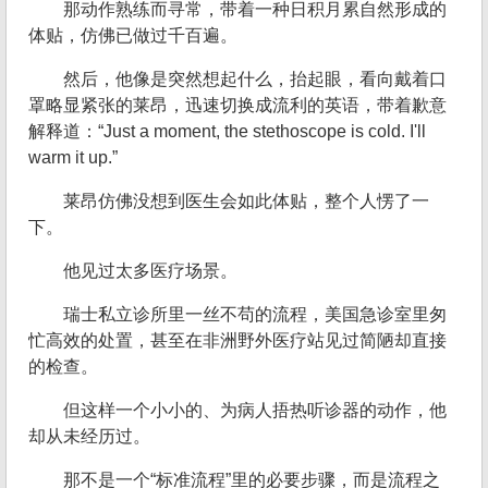
那动作熟练而寻常，带着一种日积月累自然形成的
体贴，仿佛已做过千百遍。
然后，他像是突然想起什么，抬起眼，看向戴着口
罩略显紧张的莱昂，迅速切换成流利的英语，带着歉意
解释道：“Just a moment, the stethoscope is cold. I'll
warm it up.”
莱昂仿佛没想到医生会如此体贴，整个人愣了一
下。
他见过太多医疗场景。
瑞士私立诊所里一丝不苟的流程，美国急诊室里匆
忙高效的处置，甚至在非洲野外医疗站见过简陋却直接
的检查。
但这样一个小小的、为病人捂热听诊器的动作，他
却从未经历过。
那不是一个“标准流程”里的必要步骤，而是流程之