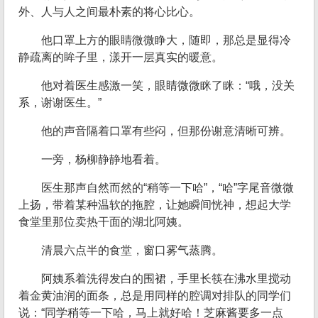
外、人与人之间最朴素的将心比心。
他口罩上方的眼睛微微睁大，随即，那总是显得冷
静疏离的眸子里，漾开一层真实的暖意。
他对着医生感激一笑，眼睛微微眯了眯：“哦，没关
系，谢谢医生。”
他的声音隔着口罩有些闷，但那份谢意清晰可辨。
一旁，杨柳静静地看着。
医生那声自然而然的“稍等一下哈”，“哈”字尾音微微
上扬，带着某种温软的拖腔，让她瞬间恍神，想起大学
食堂里那位卖热干面的湖北阿姨。
清晨六点半的食堂，窗口雾气蒸腾。
阿姨系着洗得发白的围裙，手里长筷在沸水里搅动
着金黄油润的面条，总是用同样的腔调对排队的同学们
说：“同学稍等一下哈，马上就好哈！芝麻酱要多一点