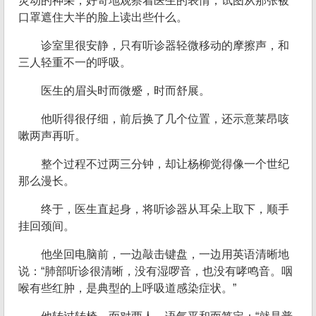
灵动的神采，好奇地观察着医生的表情，试图从那张被
口罩遮住大半的脸上读出些什么。
诊室里很安静，只有听诊器轻微移动的摩擦声，和
三人轻重不一的呼吸。
医生的眉头时而微蹙，时而舒展。
他听得很仔细，前后换了几个位置，还示意莱昂咳
嗽两声再听。
整个过程不过两三分钟，却让杨柳觉得像一个世纪
那么漫长。
终于，医生直起身，将听诊器从耳朵上取下，顺手
挂回颈间。
他坐回电脑前，一边敲击键盘，一边用英语清晰地
说：“肺部听诊很清晰，没有湿啰音，也没有哮鸣音。咽
喉有些红肿，是典型的上呼吸道感染症状。”