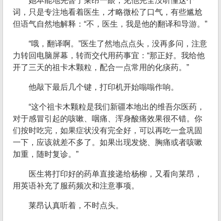
她本能地先瞥了莱昂一眼，见他完全没听懂这个
词，只是专注地看着医生，才略微松了口气，有些尴尬
但语气自然地解释：“不，医生，我是他的翻译和导游。”
“哦，翻译啊。”医生了然地点点头，没再多问，注意
力转回电脑屏幕，转而交代用药事宜：“那正好。我给他
开了三天的祖卡木颗粒，配合一点常用的化痰药。”
他敲下最后几个键，打印机开始嗡嗡作响。
“这个祖卡木颗粒是我们新疆本地出的维吾尔医药，
对于感冒引起的咳嗽、咽痛、浑身酸痛效果很不错。你
们按时吃完，如果症状没有完全好，可以再吃一盒巩固
一下，应该就差不多了。如果出现发烧、胸痛或者咳嗽
加重，随时复诊。”
医生将打印好的药单直接递给杨柳，又看向莱昂，
用英语补充了服药频次和注意事项。
莱昂认真听着，不时点头。