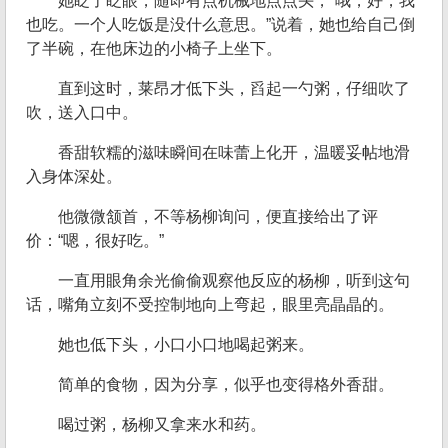
她眨了眨眼，随即有点机械地点点头，“哦，好，我
也吃。一个人吃饭是没什么意思。”说着，她也给自己倒
了半碗，在他床边的小椅子上坐下。
直到这时，莱昂才低下头，舀起一勺粥，仔细吹了
吹，送入口中。
香甜软糯的滋味瞬间在味蕾上化开，温暖妥帖地滑
入身体深处。
他微微颔首，不等杨柳询问，便直接给出了评
价：“嗯，很好吃。”
一直用眼角余光偷偷观察他反应的杨柳，听到这句
话，嘴角立刻不受控制地向上弯起，眼里亮晶晶的。
她也低下头，小口小口地喝起粥来。
简单的食物，因为分享，似乎也变得格外香甜。
喝过粥，杨柳又拿来水和药。