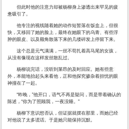
但此时他的注意力却被杨柳身上渗透出来罕见的疲
惫吸引了。
他专注的视线随着她的动作短暂落在饭盒上，但很
快，又移回了她的脸上，最终在她眼下的乌青、有些浮
肿的眼皮、以及额角散落下来的几缕碎发上停留下来。
这个总是元气满满，一丝不苟扎着高马尾的女孩，
从没有像现在这样发丝散乱过。
杨柳说完话，没听到莱昂的及时回应。她有些意
外，本能地抬起头来看他，正和他探究掺杂着担忧的眼
神撞在了一起。
“昨晚，”他开口，语气不再是疑问，而是带着确认的
陈述，“你为了照顾我，一夜没睡。”
杨柳下意识想否认，但证据就摆在那里，而她已经
对他说了太多谎话。于是她只能保持沉默。