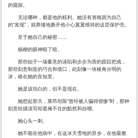
的窥探。
无论哪种，都是他的权利。她没有资格因为自己
的“发现”，就莽撞地撕开他小心翼翼维持的这层保护壳。
至于她自己的秘密……
杨柳的眼神暗了暗。
那些始于一场蓄意的诬陷和步步为营的跟踪把戏，
那些刻意制造的巧合和借口，此刻像一块棱角分明的
冰，硌在她的良知里。
她是该坦白的，但不是现在。
她想起那天，莱昂坦陈“曾经被人骗得很惨”时，那种
刻意轻描淡写却遮掩不住的黯然和自嘲。
她心头一刺。
她不能在他病中，在这冰天雪地的异乡，在他最脆