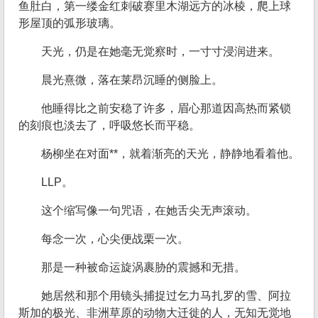
鱼肚白，第一缕金红刺破赛里木湖远方的冰棱，爬上球
形屋顶的弧形玻璃。
天光，仍是在她毫无觉察时，一寸寸浸润进来。
晨光熹微，落在莱昂沉睡的侧脸上。
他睡得比之前安稳了许多，眉心那道因高热而紧锁
的刻痕也淡去了，呼吸悠长而平稳。
杨柳坐在对面**，就着渐亮的天光，静静地看着他。
LLP。
这个缩写像一句咒语，在她舌尖无声滚动。
每念一次，心尖便战栗一次。
那是一种被命运旋涡裹胁的震撼和无措。
她居然和那个用镜头捕捉过乞力马扎罗的雪、阿拉
斯加的极光、非洲草原的动物大迁徙的人，无知无觉地