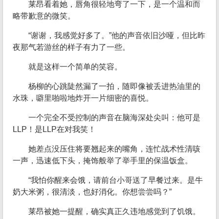
莱昂看着她，唇角很轻地弯了一下，是一个温和而
略带歉意的微笑。
“谢谢，我感觉好多了。”他的声音依旧沙哑，但比昨
夜那气若游丝的样子有力了一些。
就是这样一个简单的笑容。
杨柳的心跳陡然漏了一拍，随即像被丢进热油里的
水珠，噼里啪啦地炸开一片细密的喜悦。
一个完全不受控制的声音在脑海深处尖叫：他可是
LLP！是LLP在对我笑！
她差点没压住将要翘起来的嘴角，连忙战术性清咳
一声，迅速低下头，掩饰般举了举手里的保温饭盒。
“我怕你醒来会饿，请前台小哥送了早餐过来。是牛
奶大米粥，很清淡，也好消化。你想尝尝吗？”
莱昂被她一提醒，确实真正久违地感觉到了饥饿。