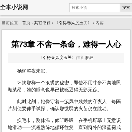
全本小说网
搜索
当前位置：
首页
›
其它书籍
›
《引得春风度玉关》
› 内容
第73章 不舍一条命，难得一人心
《
引得春风度玉关
》
作者:
肥狸
杨柳整夜未眠。
怀揣那样一个滚烫的秘密，即使不用寸步不离地照
顾莱昂，她的睡意也早已被驱逐得无影无踪。
此时此刻，她像守着一簇风中残烛的守夜人，每隔
片刻便要伸手试探，确认那微弱的火苗仍在跳动。
换毛巾，测体温，倾听呼吸，在手机屏幕上无意识
地滑动——流程熟练地循环往复，直到窗外的深蓝褪成