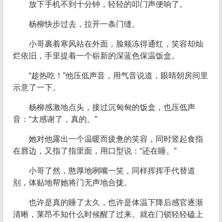
放下手机不到十分钟，轻轻的叩门声便响了。
杨柳快步过去，拉开一条门缝。
小哥裹着寒风站在外面，脸颊冻得通红，笑容却灿
烂依旧，手里提着一个崭新的深蓝色保温饭盒。
“趁热吃！”他压低声音，用气音说道，眼睛朝房间里
示意了一下。
杨柳感激地点头，接过沉甸甸的饭盒，也压低声
音：“太感谢了，真的。”
她对他露出一个温暖而疲惫的笑容，同时竖起食指
在唇边，又指了指里面，用口型说：“还在睡。”
小哥了然，憨厚地咧嘴一笑，同样挥挥手代替道
别，体贴地帮她将门无声地合拢。
也许是真的睡了太久，也许是体温下降后感官逐渐
清晰，莱昂不知什么时候醒了过来。就在门锁轻轻磕上