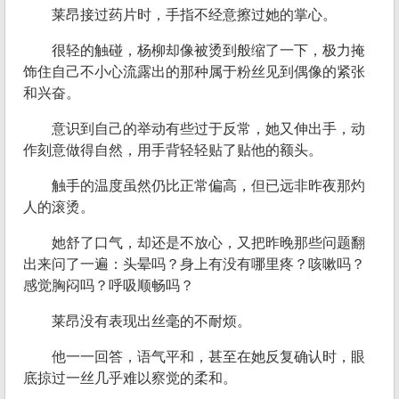
莱昂接过药片时，手指不经意擦过她的掌心。
很轻的触碰，杨柳却像被烫到般缩了一下，极力掩
饰住自己不小心流露出的那种属于粉丝见到偶像的紧张
和兴奋。
意识到自己的举动有些过于反常，她又伸出手，动
作刻意做得自然，用手背轻轻贴了贴他的额头。
触手的温度虽然仍比正常偏高，但已远非昨夜那灼
人的滚烫。
她舒了口气，却还是不放心，又把昨晚那些问题翻
出来问了一遍：头晕吗？身上有没有哪里疼？咳嗽吗？
感觉胸闷吗？呼吸顺畅吗？
莱昂没有表现出丝毫的不耐烦。
他一一回答，语气平和，甚至在她反复确认时，眼
底掠过一丝几乎难以察觉的柔和。