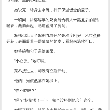
他可能产生的心理负担。
她说完，转身去拿碗，拧开保温饭盒的盖子。
一瞬间，浓郁醇厚的奶香混合着大米熬煮后的清甜
暖香，蒸腾而起，迅速盈满了房间。
杨柳倒出大半碗粥乳白色的粥稠度刚好，米粒煮得
开花，表面凝着一层薄薄的奶皮，看起来温软可口。
她将碗和勺子递给莱昂。
“小心烫。”她叮嘱。
莱昂接过去，却没有立刻开动。
他的目光依然落在她脸上。
“你不吃吗？”
“啊？”杨柳愣了一下，完全没料到他会问这个。