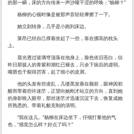
的那一瞬，床的方向传来一声沙哑干涩的呼唤：“杨柳？”
杨柳的心顿时像是被那声音轻轻摩擦了一下。
她立刻转身，几乎是小跑到床边。
莱昂已经自己撑着坐起了一些，靠在摞高的枕头
上。
晨光透过玻璃穹顶落在他身上，脸色依旧苍白，但
昨日那骇人的青紫和潮红已褪去，只余下病后的虚弱。
嘴唇也干裂得厉害，起了细小的皮屑。
他的头发有些凌乱，几缕黑发垂在额前，眼神因初
醒而带着些许迷茫，正望向她刚才站立的方向，直到她
的身影映入眼帘，那丝迷茫才迅速沉淀下去，恢复成她
所熟悉的、带着礼貌克制的清明。
“我在这儿。”杨柳在床边坐下，仔细打量他的气
色，“感觉怎么样？好点了吗？”