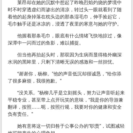
莱昂却在她的沉默中想起了昨晚烈焰灼烧的梦境中
时不时穿透虚幻而渗出的清凉，转过头一眼就看到了随
着他的起身掉落在枕头边的那条湿毛巾，伸手捡起它，
毛巾触手还是冰凉的，浸透了夜里的寒意与她的守护。
他握着那条毛巾，眼底有什么情绪飞快地掠过，像
深潭中一闪而过的鱼影，难以捕捉。
但当他再抬起头时，那双因为生病而显得格外幽深
水润的黑眸里，只剩下清晰无误的感激和一丝担忧。
“谢谢你，杨柳。”他的声音低沉却很诚恳，“给你添
了很多麻烦，我很抱歉。”
“没关系。”杨柳几乎是立刻摇头，努力让声音听起来
平稳专业，甚至带上点开玩笑的意味，“我是你的导游兼
翻译，按照……呃，按照行规，我要对你的健康和安全
负有责任。”
她有意将这一切归咎于公事公办的“职责”，试图减轻