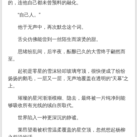
的，连他自己都未曾预料的融化。
“自己人。”
他于无声中，再次默念这个词。
舌尖仿佛能尝到一丝陌生而滚烫的甜。
思绪纷乱间，后半夜，酝酿已久的大雪终于翩然而
至。
起初是零星的雪沫轻叩玻璃穹顶，很快便成了纷纷
扬扬的鹅毛，一层又一层，无声地覆盖在透明的“天幕”之
上。
璀璨的星河渐渐模糊、隐去，最终被一片纯净到能
够吸收所有光线的绒白所取代。
世界陷入一种更深沉的静谧。
莱昂望着被积雪温柔覆盖的星空顶，忽然想起杨柳