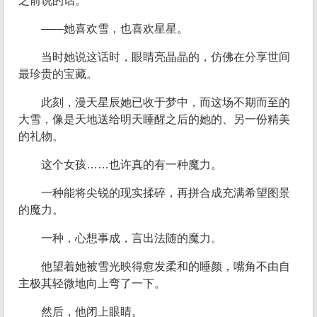
之前说的话。
——她喜欢雪，也喜欢星星。
当时她说这话时，眼睛亮晶晶的，仿佛在分享世间
最珍贵的宝藏。
此刻，漫天星辰她已收于梦中，而这场不期而至的
大雪，像是天地送给明天睡醒之后的她的、另一份精美
的礼物。
这个女孩……也许真的有一种魔力。
一种能将尖锐的现实揉碎，再拼合成充满希望图景
的魔力。
一种，心想事成，言出法随的魔力。
他望着她被雪光映得愈发柔和的睡颜，嘴角不由自
主极其轻微地向上弯了一下。
然后，他闭上眼睛。