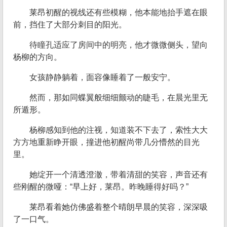
莱昂初醒的视线还有些模糊，他本能地抬手遮在眼
前，挡住了大部分刺目的阳光。
待瞳孔适应了房间中的明亮，他才微微侧头，望向
杨柳的方向。
女孩静静躺着，面容像睡着了一般安宁。
然而，那如同蝶翼般细细颤动的睫毛，在晨光里无
所遁形。
杨柳感知到他的注视，知道装不下去了，索性大大
方方地重新睁开眼，撞进他初醒尚带几分懵然的目光
里。
她绽开一个清透澄澈，带着清甜的笑容，声音还有
些刚醒的微哑：“早上好，莱昂。昨晚睡得好吗？”
莱昂看着她仿佛盛着整个晴朗早晨的笑容，深深吸
了一口气。