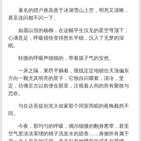
著名的猎户座高悬于冰湖雪山上空，明亮又清晰，
甚至连闪都不闪一下。
如愿以偿的杨柳，在这幅平生仅见的星空穹顶下，
心满意足，呼吸很快变得悠长平稳，沉入了无梦的深
眠。
轻微的呼吸声细细的，带着孩子气的安然。
一床之隔，莱昂平躺着，视线定定地锁住天顶偏东
方向一颗尤其明亮的星子，它独自闪耀着，清冷，坚
定，仿佛亘古以前便在那里，注视着人间的所有聚散与
悲欢。
与在达吾提别克大叔家那个同室而眠的夜晚截然不
同。
今夜，那均匀的呼吸，偶尔细微的翻身窸窣，甚至
空气里淡淡萦绕的桃子洗发水的甜香……身侧所有属于