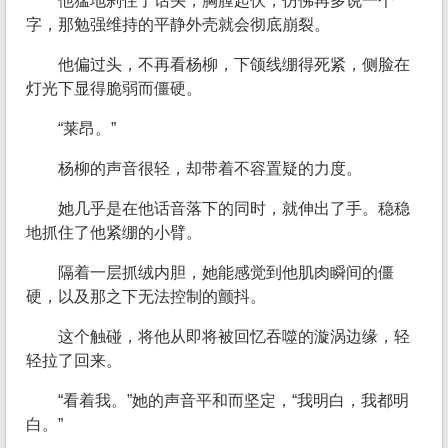
他猛地刹住了话头，胸膛起伏，仿佛再多说一个
字，那勉强维持的平静外壳就会彻底崩裂。
他偏过头，不再看杨柳，下颌线绷得死紧，侧脸在
灯光下显得脆弱而僵硬。
“莱昂。”
杨柳的声音很轻，却带着不容置疑的力度。
她几乎是在他话音落下的同时，就伸出了手。稳稳
地抓住了他紧绷的小臂。
隔着一层抓绒内胆，她能感觉到他肌肉瞬间的僵
硬，以及那之下无法控制的颤抖。
这个触碰，将他从即将被回忆吞噬的漩涡边缘，轻
轻拉了回来。
“看着我。”她的声音平和而坚定，“我明白，我都明
白。”