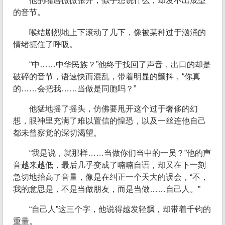
他的嘴唇微微张开，似乎想说什么，却发不出成型
的音节。
喉结剧烈地上下滚动了几下，像被某种过于汹涌的
情绪扼住了呼吸。
“中……中华民族？”他终于找回了声音，出口的却是
破碎的音节，语速快而混乱，带着明显的颤抖，“你真
的……会把我……当做是同胞吗？”
他猛地摇了摇头，仿佛要甩开这个过于奢侈的幻
想，眼神里充满了难以置信的惶恐，以及一丝连他自己
都未曾察觉的深切渴望。
“我是说，就那样……当做你们当中的一员？”他的声
音越来越低，最后几乎变成了喃喃自语，却又在下一刻
急切地抬高了音量，像是在纠正一个天大的误会，“不，
我的意思是，不是当做朋友，而是当做……自己人。”
“自己人”这三个字，他说得越发轻飘，却带着千钧的
重量。