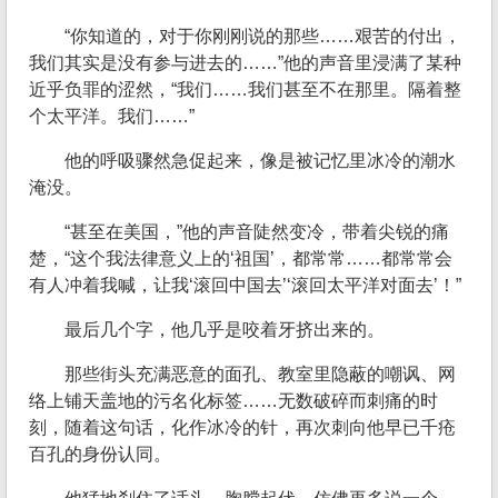
“你知道的，对于你刚刚说的那些……艰苦的付出，
我们其实是没有参与进去的……”他的声音里浸满了某种
近乎负罪的涩然，“我们……我们甚至不在那里。隔着整
个太平洋。我们……”
他的呼吸骤然急促起来，像是被记忆里冰冷的潮水
淹没。
“甚至在美国，”他的声音陡然变冷，带着尖锐的痛
楚，“这个我法律意义上的‘祖国’，都常常……都常常会
有人冲着我喊，让我‘滚回中国去’‘滚回太平洋对面去’！”
最后几个字，他几乎是咬着牙挤出来的。
那些街头充满恶意的面孔、教室里隐蔽的嘲讽、网
络上铺天盖地的污名化标签……无数破碎而刺痛的时
刻，随着这句话，化作冰冷的针，再次刺向他早已千疮
百孔的身份认同。