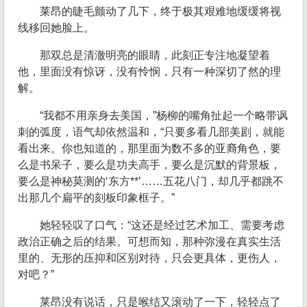
莱昂的睫毛颤动了几下，终于极其艰难地缓缓将视
线移回她脸上。
那双总是清澈明亮的眼睛，此刻正专注地凝望着
他，里面没有惊讶，没有怜悯，只有一种深切了然的理
解。
“我都不用亲身去美国，”杨柳的嘴角扯起一个略带讽
刺的弧度，语气却依然温和，“只要多看几部美剧，就能
看出来。你也知道的，那里面为数不多的亚裔角色，要
么是书呆子，要么是功夫高手，要么是沉默的背景板，
要么是神秘莫测的‘东方**’……五花八门，却几乎都跳不
出那几个扁平的刻板印象框子。”
她轻轻叹了口气：“这还是经过艺术加工、需要考虑
政治正确之后的结果。可想而知，那种弥漫在真实生活
里的、无形的压抑和区别对待，只会更具体，更伤人，
对吧？”
莱昂没有说话，只是喉结又滚动了一下，轻轻点了