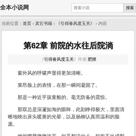
全本小说网
搜索
当前位置：
首页
›
其它书籍
›
《引得春风度玉关》
› 内容
第62章 前院的水往后院淌
《
引得春风度玉关
》
作者:
肥狸
窗外风的呼啸声显得更加清晰。
莱昂脸上的表情，在那一瞬间凝固了。
那是一种近乎孩童般的、毫无防备的震惊。
那双总是深邃如海的眼眸，此刻睁得极大，里面清
晰地映出床头暖黄的光晕，以及杨柳认真而温和的脸
庞。