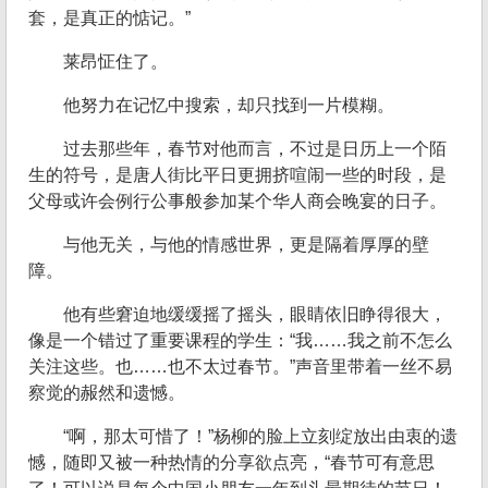
套，是真正的惦记。”
莱昂怔住了。
他努力在记忆中搜索，却只找到一片模糊。
过去那些年，春节对他而言，不过是日历上一个陌
生的符号，是唐人街比平日更拥挤喧闹一些的时段，是
父母或许会例行公事般参加某个华人商会晚宴的日子。
与他无关，与他的情感世界，更是隔着厚厚的壁
障。
他有些窘迫地缓缓摇了摇头，眼睛依旧睁得很大，
像是一个错过了重要课程的学生：“我……我之前不怎么
关注这些。也……也不太过春节。”声音里带着一丝不易
察觉的赧然和遗憾。
“啊，那太可惜了！”杨柳的脸上立刻绽放出由衷的遗
憾，随即又被一种热情的分享欲点亮，“春节可有意思