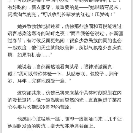
了！可以说是每个中国小朋友一年到头最期待的节日！
有好吃的，新衣服穿，最重要的是——”她眼睛弯起来，
闪着淘气的光，“可以收到长辈发的红包！压岁钱！”
她兴致勃勃地描述着，仿佛那些热闹和喜悦能透过
语言感染这寒冷的湖畔之夜：“而且我爸爸说过，在新疆
过春节，有时候反而更热闹！很多少数民族的同胞也会
一起欢度，他们天生就能歌善舞，所以气氛格外喜庆欢
腾。如果有机会……”
她说着，自然而然地看向莱昂，眼神清澈而真
诚：“我可以带你体验一下。从贴春联、包饺子，到守
岁、拜年，完整地感受一遍。”
这突如其来，仿佛已将未来某个具体时刻规划在内
的漫长邀约，像一道温暖而突然的光，直直照进了莱昂
心头那片长期阴冷潮湿的荒原。
他感到心脏猛地一跳，随即一股汹涌而来，几乎让
他眼眶发热的暖流，毫无预兆地席卷而上。