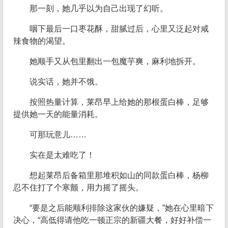
那一刻，她几乎以为自己出现了幻听。
咽下最后一口枣花酥，甜腻过后，心里又泛起对咸
辣食物的渴望。
她顺手又从包里翻出一包魔芋爽，麻利地拆开。
说实话，她并不饿。
按照热量计算，莱昂早上给她的那根蛋白棒，足够
提供她一天的能量消耗。
可那玩意儿……
实在是太难吃了！
想起莱昂后备箱里那堆积如山的同款蛋白棒，杨柳
忍不住打了个寒颤，用力摇了摇头。
“要是之后能顺利排除这家伙的嫌疑，”她在心里暗下
决心，“高低得请他吃一顿正宗的新疆大餐，好好补偿一