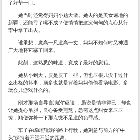
了好垫一口。
她当时还觉得妈妈小题大做。她去的是美食遍地的
新疆，还能亏了嘴不成？便悄悄把这沉甸甸的点心从行
李中拿了出去。
谁承想，魔高一尺道高一丈，妈妈不知何时又神通
广大地将它塞了回来。
此刻，这熟悉的味道，竟成了最好的慰藉。
她从小到大，皮是皮了一些，但也压根儿没干过什
么出格的坏事，顶多也就是背着妈妈偷偷看场电影、多
玩会儿游戏什么的。
刚才那场自导自演的“诬陷”，虽说是情非得已，却也
让她提心吊胆，良心备受煎熬，急需这点甜食来压压
惊，顺便弥补一下那点微不足道的负罪感。
车子在崎岖颠簸的路上行驶，她刻意与前方的“牛
头”保持着不远不近的距离。