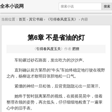
全本小说网
搜索
当前位置：
首页
›
其它书籍
›
《引得春风度玉关》
› 内容
第6章 不是省油的灯
《
引得春风度玉关
》
作者:
肥狸
车轮碾过砂石路面，发出吃力的沙沙声。
直到确认前方莱昂的“牛头”车始终稳定地行驶在视野
之内，杨柳这才敢明目张胆地松一口气。
紧绷的神经一旦松弛，后背竟隐隐沁出一层薄汗。
她终于暂时脱离莱昂的视线，在摇摇晃晃中，借着
整理衣领的姿势，再次低头，仔仔细细地检查了一遍掌
心中的旧手表。