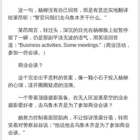
这一句，杨柳没有自己回答，而是有意忠实地翻译
给莱昂听：“警官问我们去乌鲁木齐干什么。”
莱昂闻言，转过头，深沉的目光在杨柳脸上短暂停
留了一瞬，仍是那副平淡无波的语气，用英语回答
道：“Business activities. Some meetings.”（商业活动，
参加一些会谈。）
商业会谈？
这个完全出乎意料的答案，像一颗小石子投入杨柳
的心湖，漾开圈圈疑虑的涟漪。
一个带着顶级摄影装备、在无人区追逐星空的业余
摄影爱好者，去乌鲁木齐是为了参加商业会谈？
她努力控制着面部肌肉，不让惊讶泄露分毫，转而
笑着对警察叔叔说：“他说他去乌鲁木齐是为了参加商业
会谈。”