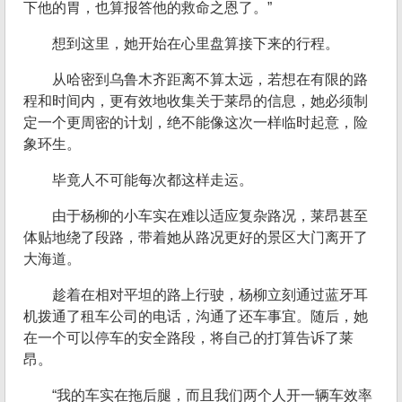
下他的胃，也算报答他的救命之恩了。”
想到这里，她开始在心里盘算接下来的行程。
从哈密到乌鲁木齐距离不算太远，若想在有限的路
程和时间内，更有效地收集关于莱昂的信息，她必须制
定一个更周密的计划，绝不能像这次一样临时起意，险
象环生。
毕竟人不可能每次都这样走运。
由于杨柳的小车实在难以适应复杂路况，莱昂甚至
体贴地绕了段路，带着她从路况更好的景区大门离开了
大海道。
趁着在相对平坦的路上行驶，杨柳立刻通过蓝牙耳
机拨通了租车公司的电话，沟通了还车事宜。随后，她
在一个可以停车的安全路段，将自己的打算告诉了莱
昂。
“我的车实在拖后腿，而且我们两个人开一辆车效率