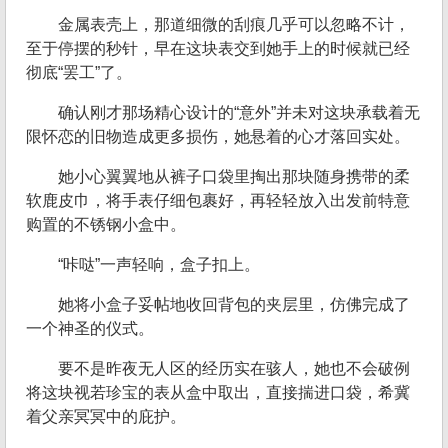
金属表壳上，那道细微的刮痕几乎可以忽略不计，
至于停摆的秒针，早在这块表交到她手上的时候就已经
彻底“罢工”了。
确认刚才那场精心设计的“意外”并未对这块承载着无
限怀恋的旧物造成更多损伤，她悬着的心才落回实处。
她小心翼翼地从裤子口袋里掏出那块随身携带的柔
软鹿皮巾，将手表仔细包裹好，再轻轻放入出发前特意
购置的不锈钢小盒中。
“咔哒”一声轻响，盒子扣上。
她将小盒子妥帖地收回背包的夹层里，仿佛完成了
一个神圣的仪式。
要不是昨夜无人区的经历实在骇人，她也不会破例
将这块视若珍宝的表从盒中取出，直接揣进口袋，希冀
着父亲冥冥中的庇护。