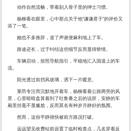
动作自然流畅，带着刻入骨子里的绅士习惯。
杨柳看在眼里，心中那点关于他“谦谦君子”的评价又
添了一笔。
她也不多推辞，道了声谢便麻利地上了车。
路途还长，过于纠结这些细节反而显得矫情。
车辆启动，按照导航指引，平稳地汇入国道上的车
流。
阳光透过前挡风玻璃，洒下一片暖意。
莱昂专注而沉默地开着车，杨柳看着公路两旁的风
景，心里暗暗盘算着到了吐鲁番之后的说辞，安静的车
厢里丝毫不显尴尬，反而莫名有种岁月静好的氛围。
然而，这份平静很快被前方路况打破。
远远望见收费站前设置了临时检查点，几名穿着反