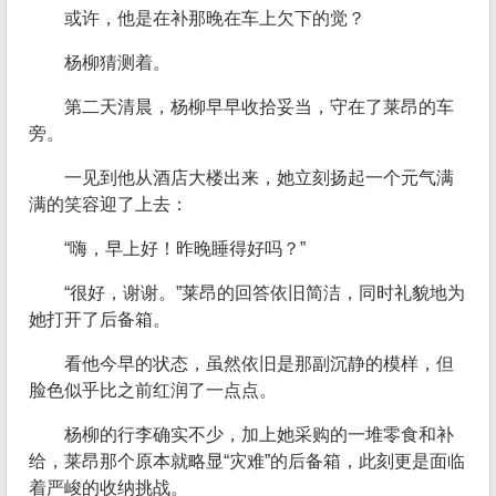
或许，他是在补那晚在车上欠下的觉？
杨柳猜测着。
第二天清晨，杨柳早早收拾妥当，守在了莱昂的车
旁。
一见到他从酒店大楼出来，她立刻扬起一个元气满
满的笑容迎了上去：
“嗨，早上好！昨晚睡得好吗？”
“很好，谢谢。”莱昂的回答依旧简洁，同时礼貌地为
她打开了后备箱。
看他今早的状态，虽然依旧是那副沉静的模样，但
脸色似乎比之前红润了一点点。
杨柳的行李确实不少，加上她采购的一堆零食和补
给，莱昂那个原本就略显“灾难”的后备箱，此刻更是面临
着严峻的收纳挑战。