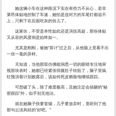
她这辆小车在这种路况下实在有些力不从心，若非
莱昂体贴地控制了车速，她怕是连对方的车尾灯都追不
上，只剩下在后面吃灰的份儿了。
这家伙，不管是本性如此还是演技高超，那份体贴
又从容的风度倒是始终如一。
尤其是刚刚，被她“算计”过之后，从他脸上竟看不出
一丝一毫的异样。
天知道，当他那双仿佛能洞悉一切的眼睛专注地审
视那块表时，她都已经紧张得腿肚子转筋了，脑子里疯
狂预演着计划败露后，该如何死皮赖脸地继续跟踪。
可想破了头，除了难度极高，且她注定会搞砸的“秘
密跟踪”外，似乎别无他法。
就在她脑子快要冒烟，几乎要放弃时，竟听到了他
那句云淡风轻的“好吧。”