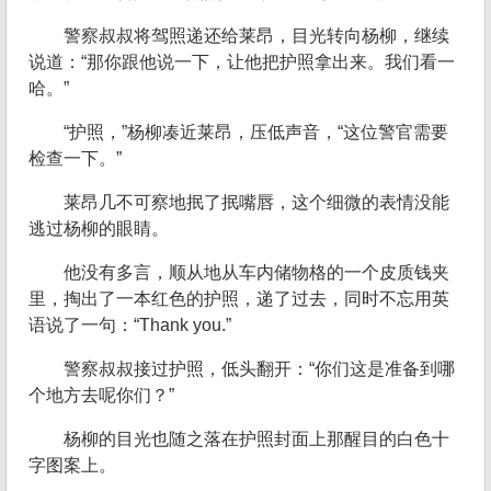
警察叔叔将驾照递还给莱昂，目光转向杨柳，继续
说道：“那你跟他说一下，让他把护照拿出来。我们看一
哈。”
“护照，”杨柳凑近莱昂，压低声音，“这位警官需要
检查一下。”
莱昂几不可察地抿了抿嘴唇，这个细微的表情没能
逃过杨柳的眼睛。
他没有多言，顺从地从车内储物格的一个皮质钱夹
里，掏出了一本红色的护照，递了过去，同时不忘用英
语说了一句：“Thank you.”
警察叔叔接过护照，低头翻开：“你们这是准备到哪
个地方去呢你们？”
杨柳的目光也随之落在护照封面上那醒目的白色十
字图案上。