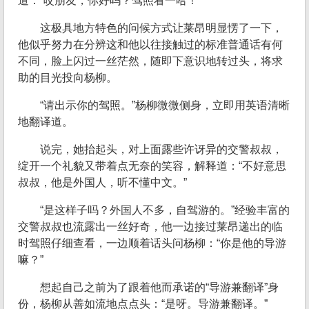
道：“哎朋友，你好吗？驾照看一哈！”
这极具地方特色的问候方式让莱昂明显愣了一下，
他似乎努力在分辨这和他以往接触过的标准普通话有何
不同，脸上闪过一丝茫然，随即下意识地转过头，将求
助的目光投向杨柳。
“请出示你的驾照。”杨柳微微侧身，立即用英语清晰
地翻译道。
说完，她抬起头，对上面露些许讶异的交警叔叔，
绽开一个礼貌又带着点无奈的笑容，解释道：“不好意思
叔叔，他是外国人，听不懂中文。”
“是这样子吗？外国人不多，自驾游的。”经验丰富的
交警叔叔也流露出一丝好奇，他一边接过莱昂递出的临
时驾照仔细查看，一边顺着话头问杨柳：“你是他的导游
嘛？”
想起自己之前为了跟着他而承诺的“导游兼翻译”身
份，杨柳从善如流地点点头：“是呀。导游兼翻译。”