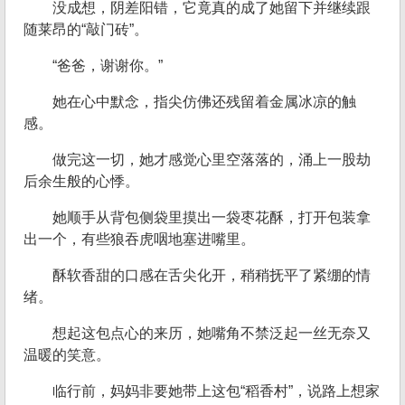
没成想，阴差阳错，它竟真的成了她留下并继续跟
随莱昂的“敲门砖”。
“爸爸，谢谢你。”
她在心中默念，指尖仿佛还残留着金属冰凉的触
感。
做完这一切，她才感觉心里空落落的，涌上一股劫
后余生般的心悸。
她顺手从背包侧袋里摸出一袋枣花酥，打开包装拿
出一个，有些狼吞虎咽地塞进嘴里。
酥软香甜的口感在舌尖化开，稍稍抚平了紧绷的情
绪。
想起这包点心的来历，她嘴角不禁泛起一丝无奈又
温暖的笑意。
临行前，妈妈非要她带上这包“稻香村”，说路上想家