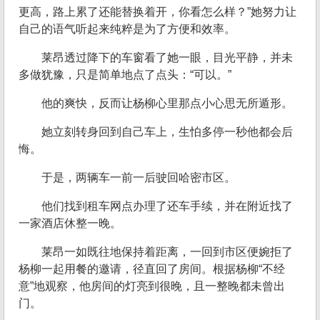
更高，路上累了还能替换着开，你看怎么样？”她努力让
自己的语气听起来纯粹是为了方便和效率。
莱昂透过降下的车窗看了她一眼，目光平静，并未
多做犹豫，只是简单地点了点头：“可以。”
他的爽快，反而让杨柳心里那点小心思无所遁形。
她立刻转身回到自己车上，生怕多停一秒他都会后
悔。
于是，两辆车一前一后驶回哈密市区。
他们找到租车网点办理了还车手续，并在附近找了
一家酒店休整一晚。
莱昂一如既往地保持着距离，一回到市区便婉拒了
杨柳一起用餐的邀请，径直回了房间。根据杨柳“不经
意”地观察，他房间的灯亮到很晚，且一整晚都未曾出
门。