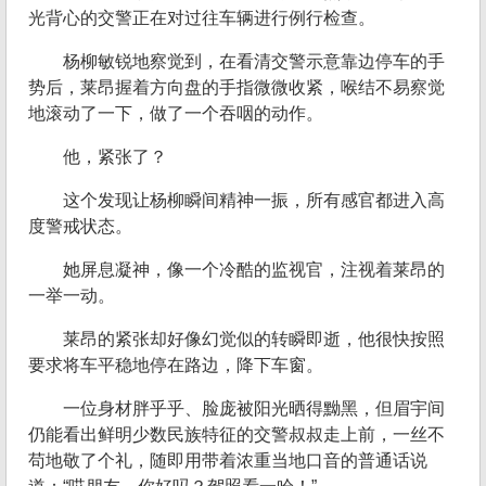
光背心的交警正在对过往车辆进行例行检查。
杨柳敏锐地察觉到，在看清交警示意靠边停车的手
势后，莱昂握着方向盘的手指微微收紧，喉结不易察觉
地滚动了一下，做了一个吞咽的动作。
他，紧张了？
这个发现让杨柳瞬间精神一振，所有感官都进入高
度警戒状态。
她屏息凝神，像一个冷酷的监视官，注视着莱昂的
一举一动。
莱昂的紧张却好像幻觉似的转瞬即逝，他很快按照
要求将车平稳地停在路边，降下车窗。
一位身材胖乎乎、脸庞被阳光晒得黝黑，但眉宇间
仍能看出鲜明少数民族特征的交警叔叔走上前，一丝不
苟地敬了个礼，随即用带着浓重当地口音的普通话说