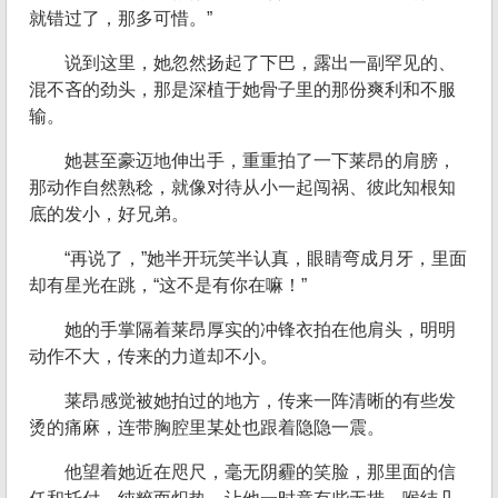
就错过了，那多可惜。”
说到这里，她忽然扬起了下巴，露出一副罕见的、
混不吝的劲头，那是深植于她骨子里的那份爽利和不服
输。
她甚至豪迈地伸出手，重重拍了一下莱昂的肩膀，
那动作自然熟稔，就像对待从小一起闯祸、彼此知根知
底的发小，好兄弟。
“再说了，”她半开玩笑半认真，眼睛弯成月牙，里面
却有星光在跳，“这不是有你在嘛！”
她的手掌隔着莱昂厚实的冲锋衣拍在他肩头，明明
动作不大，传来的力道却不小。
莱昂感觉被她拍过的地方，传来一阵清晰的有些发
烫的痛麻，连带胸腔里某处也跟着隐隐一震。
他望着她近在咫尺，毫无阴霾的笑脸，那里面的信