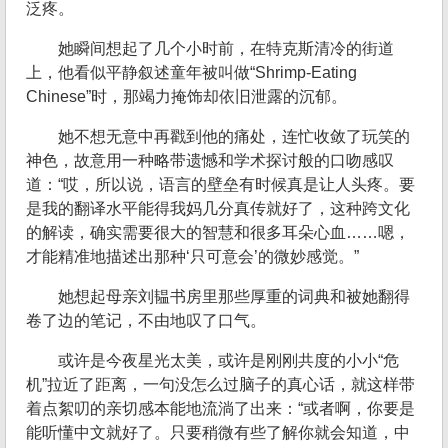
泛疼。
她瞬间想起了几个小时前，在特克斯清冷的街道
上，他看似平静叙述童年被叫做“Shrimp-Eating
Chinese”时，那竭力掩饰却依旧泄露的沉郁。
她不想无意中再戳到他的痛处，连忙收敛了玩笑的
神色，故意用一种略带遗憾和学术探讨般的口吻感叹
道：“哎，所以说，语言的壁垒有时候真是让人头疼。要
是我的翻译水平能得我妈几分真传就好了，这种跨文化
的解读，确实需要很大的智慧和很多耳朵心血……嗯，
才能精准地描述出那种‘只可意会’的微妙感觉。”
她想起母亲刘韫书房里那些厚重的词典和被她翻得
卷了边的笔记，不由地叹了口气。
或许是今夜星光太美，或许是刚刚共度的小小“危
机”拉近了距离，一句没怎么过脑子的真心话，就这样带
着点絮叨的亲切感本能地流淌了出来：“或者啊，你要是
能听懂中文就好了。只要稍微有些了解你就会知道，中