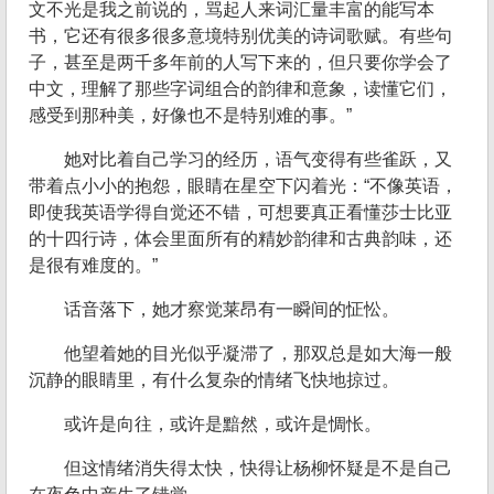
文不光是我之前说的，骂起人来词汇量丰富的能写本
书，它还有很多很多意境特别优美的诗词歌赋。有些句
子，甚至是两千多年前的人写下来的，但只要你学会了
中文，理解了那些字词组合的韵律和意象，读懂它们，
感受到那种美，好像也不是特别难的事。”
她对比着自己学习的经历，语气变得有些雀跃，又
带着点小小的抱怨，眼睛在星空下闪着光：“不像英语，
即使我英语学得自觉还不错，可想要真正看懂莎士比亚
的十四行诗，体会里面所有的精妙韵律和古典韵味，还
是很有难度的。”
话音落下，她才察觉莱昂有一瞬间的怔忪。
他望着她的目光似乎凝滞了，那双总是如大海一般
沉静的眼睛里，有什么复杂的情绪飞快地掠过。
或许是向往，或许是黯然，或许是惆怅。
但这情绪消失得太快，快得让杨柳怀疑是不是自己