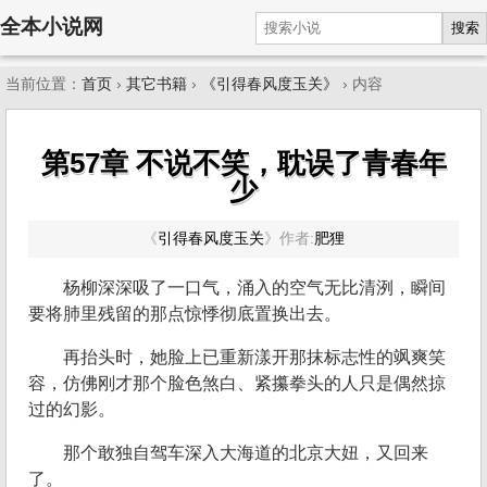
全本小说网
搜索
当前位置：
首页
›
其它书籍
›
《引得春风度玉关》
› 内容
第57章 不说不笑，耽误了青春年
少
《
引得春风度玉关
》
作者:
肥狸
杨柳深深吸了一口气，涌入的空气无比清洌，瞬间
要将肺里残留的那点惊悸彻底置换出去。
再抬头时，她脸上已重新漾开那抹标志性的飒爽笑
容，仿佛刚才那个脸色煞白、紧攥拳头的人只是偶然掠
过的幻影。
那个敢独自驾车深入大海道的北京大妞，又回来
了。