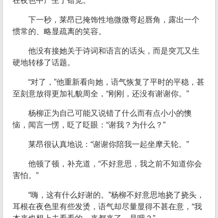
在夜色中产生了错觉。
下一秒，莱昂已掩饰性地微微弯起唇角，露出一个
惯常的、略显疏离的笑容。
他没有接她关于诗词和语言的话头，而是突兀又生
硬地转移了话题。
“对了，”他重新看向她，语气恢复了平时的平稳，甚
至刻意放得更加礼貌周全，“刚刚，还没有谢谢你。”
杨柳正为自己可能又说错了什么而有点小小的懊
恼，闻言一愣，眨了眨眼：“谢我？为什么？”
莱昂很认真地说：“谢谢你陪我一起坐摩天轮。”
他顿了顿，补充道，“不好意思，我之前不知道你会
害怕。”
“嗨，这有什么好谢的。”杨柳不好意思地挠了挠头，
耳根在夜色里有些发烫，语气却尽量显得不甚在意，“我