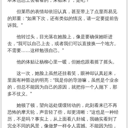
本来也想上去看看的，来都来了，是吧？”
但莱昂的表情却依旧认真，甚至带上了点显而易见
的郑重：“如果下次，还有类似的情况，请一定要提前告
诉我。”
他转过头，目光落在她脸上，像是要确保她听进
去，“我可以自己上去，或者我们可以直接换一个地方。
不需要……这样勉强自己。”
他的体贴让杨柳心里一暖，但她也跟着摇了摇头。
这一次，她脸上虽然还挂着笑，眼神却认真起来，
里面有种豁达的明亮：“我是你的导游嘛，虽然是个业余
的，但总不能因为自己的原因，就把你一个人抛下，那
多不仗义。”
她顿了顿，望向远处缓缓转动的，此刻看来已不再
恐怖的摩天轮，声音轻了些，却更清晰：“这也是一种经
历，不是吗？事实上，从上面看八卦城，我确实看到了
完全不同的风景，像做梦一样令人震撼。不能因为怕，