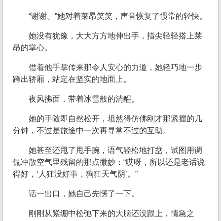
“谢谢。”她对着莱昂笑笑，声音恢复了惯常的轻快。
她没有犹豫，大大方方地伸出手，指尖轻轻搭上莱
昂的掌心。
借着他手掌传来那令人安心的力道，她轻巧地一步
跨出轿厢，站定在坚实的地面上。
夜风拂面，带着冰雪般的清醒。
她的手随即自然松开，坦然得仿佛刚才那紧握的几
分钟，不过是旅途中一次再寻常不过的互助。
她甚至还甩了甩手腕，语气轻松地打岔，试图用调
侃冲散空气里残留的那点微妙：“哎呀，所以还是老话说
得好，‘人狂没好事，狗狂天气阴’。”
话一出口，她自己先愣了一下。
刚刚从紧绷中松弛下来的大脑还没跟上，情急之