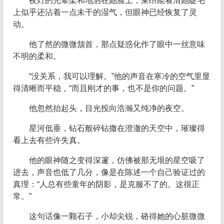
夜灯的光晕柔和地洒在她脸上，莱昂能看清她睫毛
上似乎还沾着一点未干的湿气，但眼神已经恢复了灵
动。
他了然的微微颔首，那点疑惑化作了眼中一丝意味
不明的柔和。
“没关系，我可以理解。”他的声音在寒冷的空气里显
得清晰而平稳，“而且刚才的事，也不是你的问题。”
他忽然抬起头，目光投向浩瀚又纯净的夜空。
星河低垂，钻石般碎钻撒在澄澈的天空中，璀璨得
看上去有些许失真。
他的眼神随之变得深邃，仿佛被那无垠的星空吸了
进去，声音也低了几分，像是在陈述一个自己验证过的
真理：“人总有些童年的阴影，是克服不了的。这很正
常。”
这句话像一颗石子，小却尖锐，硌得她的心脏微微