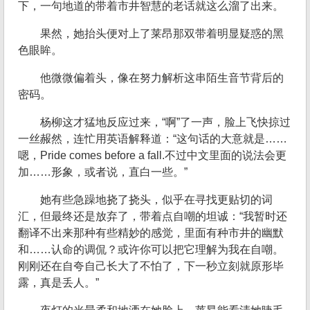
下，一句地道的带着市井智慧的老话就这么溜了出来。
果然，她抬头便对上了莱昂那双带着明显疑惑的黑
色眼眸。
他微微偏着头，像在努力解析这串陌生音节背后的
密码。
杨柳这才猛地反应过来，“啊”了一声，脸上飞快掠过
一丝赧然，连忙用英语解释道：“这句话的大意就是……
嗯，Pride comes before a fall.不过中文里面的说法会更
加……形象，或者说，直白一些。”
她有些急躁地挠了挠头，似乎在寻找更贴切的词
汇，但最终还是放弃了，带着点自嘲的坦诚：“我暂时还
翻译不出来那种有些精妙的感觉，里面有种市井的幽默
和……认命的调侃？或许你可以把它理解为我在自嘲。
刚刚还在自夸自己长大了不怕了，下一秒立刻就原形毕
露，真是丢人。”