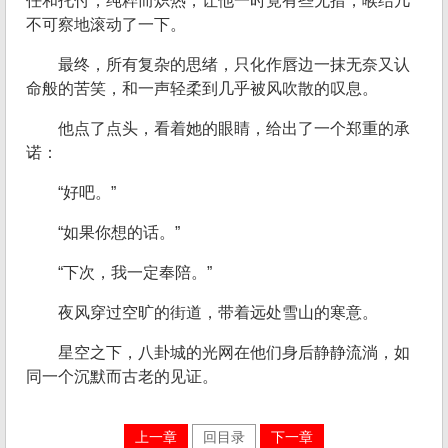
任和托付，纯粹而炽热，让他一时竟有些无措，喉结几
不可察地滚动了一下。
最终，所有复杂的思绪，只化作唇边一抹无奈又认
命般的苦笑，和一声轻柔到几乎被风吹散的叹息。
他点了点头，看着她的眼睛，给出了一个郑重的承
诺：
“好吧。”
“如果你想的话。”
“下次，我一定奉陪。”
夜风穿过空旷的街道，带着远处雪山的寒意。
星空之下，八卦城的光网在他们身后静静流淌，如
同一个沉默而古老的见证。
上一章
回目录
下一章