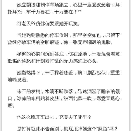
她立刻拔腿朝停车场跑去，心里一遍遍默念着：拜
托拜托，车千万要在，千万要在！**
可老天爷仿佛偏要跟她开玩笑。
当她跑到熟悉的停车位时，那里空空如也，只留下
曾经停放车辆的空旷痕迹，像一张无声嘲讽的鬼脸。
杨柳的心瞬间沉到谷底，愣在原地，一股混合着被
欺骗的愤怒和计划被打乱的无力感涌上心头。
她颓然蹲下，一手撑着膝盖，胸口剧烈起伏，重重
地喘息着。
未干的发梢，水滴不断跌落，迅速洇湿了睡衣的领
口，冰凉的布料贴着皮肤，被西北风一吹，寒意直透心
底。
他这么晚开车出去，究竟去了哪里？
是打算就此不告而别，彻底甩掉她这个“麻烦”吗？