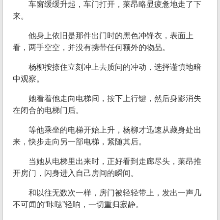
车窗缓缓升起，车门打开，莱昂略显疲惫地走了下
来。
他身上依旧是那件出门时的黑色冲锋衣，表面上
看，两手空空，并没有携带任何额外的物品。
杨柳按捺住立刻冲上去质问的冲动，选择谨慎地暗
中观察。
她看着他走向电梯间，按下上行键，然后身影消失
在闭合的电梯门后。
等他乘坐的电梯开始上升，杨柳才迅速从藏身处出
来，快步走向另一部电梯，紧随其后。
当她从电梯里出来时，正好看到走廊尽头，莱昂推
开房门，闪身进入自己房间的瞬间。
和以往无数次一样，房门被轻轻带上，发出一声几
不可闻的“咔哒”轻响，一切重归寂静。