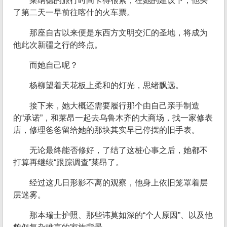
莱纳德的旅行时间卡得很紧，在她的建议下，他买
了第二天一早前往喀什的火车票。
那座自古以来便是东西方文明交汇的圣地，将成为
他此次新疆之行的终点。
而她自己呢？
杨柳望着天花板上柔和的灯光，思绪飘远。
接下来，她大概还需要履行那个由自己亲手制造
的“承诺”，和莱昂一起去乌鲁木齐的大商场，找一家修表
店，修理爸爸留给她的那块其实早已停摆的旧手表。
无论最终能否修好，了结了这桩心事之后，她都不
打算再继续“跟踪调查”莱昂了。
经过这几日形影不离的观察，他身上依旧笼罩着层
层迷雾。
那本瑞士护照、那些讳莫如深的“个人原因”、以及他