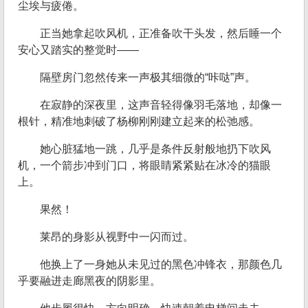
尘埃与疲倦。
正当她拿起吹风机，正准备吹干头发，然后睡一个
安心又踏实的整觉时——
隔壁房门忽然传来一声极其细微的“咔哒”声。
在寂静的深夜里，这声音轻得像羽毛落地，却像一
根针，精准地刺破了杨柳刚刚建立起来的松弛感。
她心脏猛地一跳，几乎是条件反射般地扔下吹风
机，一个箭步冲到门口，将眼睛紧紧贴在冰冷的猫眼
上。
果然！
莱昂的身影从视野中一闪而过。
他换上了一身她从未见过的黑色冲锋衣，那颜色几
乎要融进走廊黑夜的阴影里。