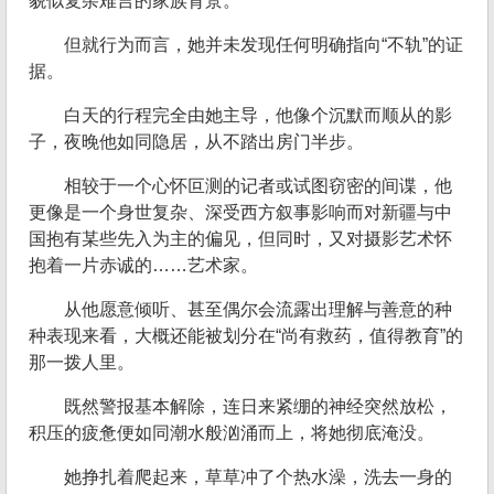
貌似复杂难言的家族背景。
但就行为而言，她并未发现任何明确指向“不轨”的证
据。
白天的行程完全由她主导，他像个沉默而顺从的影
子，夜晚他如同隐居，从不踏出房门半步。
相较于一个心怀叵测的记者或试图窃密的间谍，他
更像是一个身世复杂、深受西方叙事影响而对新疆与中
国抱有某些先入为主的偏见，但同时，又对摄影艺术怀
抱着一片赤诚的……艺术家。
从他愿意倾听、甚至偶尔会流露出理解与善意的种
种表现来看，大概还能被划分在“尚有救药，值得教育”的
那一拨人里。
既然警报基本解除，连日来紧绷的神经突然放松，
积压的疲惫便如同潮水般汹涌而上，将她彻底淹没。
她挣扎着爬起来，草草冲了个热水澡，洗去一身的