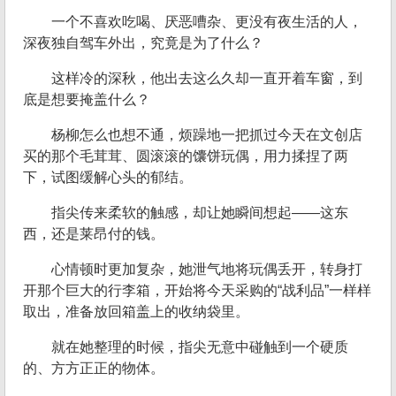
一个不喜欢吃喝、厌恶嘈杂、更没有夜生活的人，
深夜独自驾车外出，究竟是为了什么？
这样冷的深秋，他出去这么久却一直开着车窗，到
底是想要掩盖什么？
杨柳怎么也想不通，烦躁地一把抓过今天在文创店
买的那个毛茸茸、圆滚滚的馕饼玩偶，用力揉捏了两
下，试图缓解心头的郁结。
指尖传来柔软的触感，却让她瞬间想起——这东
西，还是莱昂付的钱。
心情顿时更加复杂，她泄气地将玩偶丢开，转身打
开那个巨大的行李箱，开始将今天采购的“战利品”一样样
取出，准备放回箱盖上的收纳袋里。
就在她整理的时候，指尖无意中碰触到一个硬质
的、方方正正的物体。