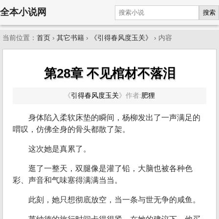
全本小说网
搜索
当前位置：
首页
›
其它书籍
›
《引得春风度玉关》
› 内容
第28章 不见棺材不落泪
《
引得春风度玉关
》
作者:
肥狸
身体陷入柔软床垫的瞬间，杨柳发出了一声满足的
喟叹，仿佛全身的骨头都散了架。
这次她是真累了。
逛了一整天，双腿像是灌了铅，大脑也被各种色
彩、声音和气味塞得满满当当。
此刻，她只想彻底放空，当一条与世无争的咸鱼。