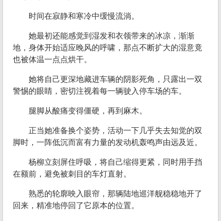
时间在寂静和寒冷中缓慢流淌。
她最初还能感觉到湿发和衣领带来的冰凉，渐渐
地，身体开始适应晚风的呼啸，那点不断扩大的湿意竟
也被体温一点点烘干。
她将自己更深地藏进车辆的阴影死角，只露出一双
警惕的眼睛，密切注视着每一辆驶入停车场的车。
腿脚从酸痛变得僵硬，再到麻木。
正当她准备换个姿势，活动一下几乎失去知觉的双
脚时，一阵低沉而富有力量的发动机轰鸣声由远及近。
杨柳立刻屏住呼吸，将自己缩得更紧，同时用手挡
在额前，避免被刺目的车灯直射。
熟悉的轮廓映入眼帘，那辆陆地巡洋舰稳稳地开了
回来，精准地停回了它原本的位置。