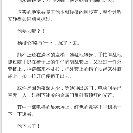
他步履很快，方向明确，快速朝着电梯间走去。
厚实的地毯吞噬了他本就轻微的脚步声，整个过程
安静得如同幽灵掠过。
他要去哪？！
杨柳心“咯噔”一下，沉了下去。
顾不上还在滴水的发梢，她猛地转身，手忙脚乱地
抓过随手扔在椅子上的牛仔裤胡乱套上，又扯过一件外
套披上，拉链都来不及拉，把外套上的帽子扶起来往脑
袋上一扣，拉开门便追了出去。
或许是因为夜深人少，等她冲出房门，电梯间早已
空无一人，只剩下冰冷的金属门反射着顶灯的光芒。
其中一部电梯的显示屏上，红色的数字正平稳地一
下一下递减。
他下去了！