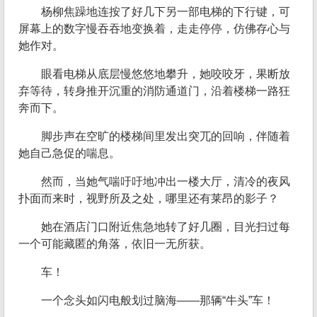
杨柳焦躁地连按了好几下另一部电梯的下行键，可
屏幕上的数字慢吞吞地变换着，走走停停，仿佛存心与
她作对。
眼看电梯从底层慢悠悠地攀升，她咬咬牙，果断放
弃等待，转身推开沉重的消防通道门，沿着楼梯一路狂
奔而下。
脚步声在空旷的楼梯间里发出突兀的回响，伴随着
她自己急促的喘息。
然而，当她气喘吁吁地冲出一楼大厅，清冷的夜风
扑面而来时，视野所及之处，哪里还有莱昂的影子？
她在酒店门口附近焦急地转了好几圈，目光扫过每
一个可能藏匿的角落，依旧一无所获。
车！
一个念头如闪电般划过脑海——那辆“牛头”车！