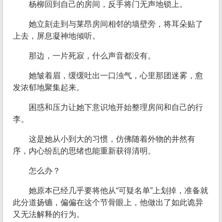
杨柳回到自己的房间，反手将门无声地锁上。
她立刻走到与莱昂房间相邻的墙壁旁，将耳朵贴了
上去，屏息凝神地倾听。
那边，一片死寂，什么声音都没有。
她皱着眉，缓缓吐出一口浊气，心里那团迷雾，愈
发浓郁地聚集起来。
困惑和压力让她下意识地开始整理房间和自己的行
李。
这是她从小到大的习惯，仿佛随着外物的井然有
序，内心纷乱的思绪也能重新获得清明。
怎么办？
她原本已经几乎要将他从“可疑名单”上划掉，准备就
此分道扬镳，偏偏在这个节骨眼上，他做出了如此诡异
又无法解释的行为。