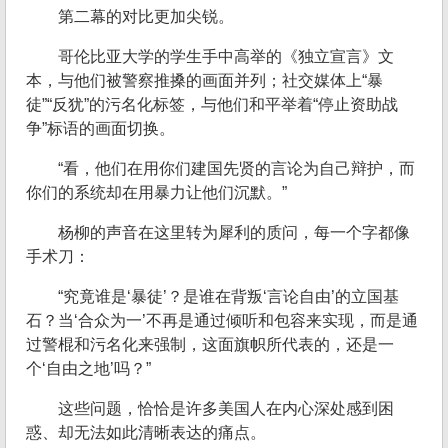
第二幕的对比更加尖锐。
哥伦比亚大学的学生手中高举的《独立宣言》文
本，与他们被警察推搡的画面并列；社交媒体上“暴
徒”“反犹”的污名化标签，与他们和平举着“停止资助战
争”标语的画面切换。
“看，他们在用你们建国先贤的言论为自己辩护，而
你们的系统却在用暴力让他们沉默。”
杨柳的声音在这里转为犀利的质问，每一个字都像
手术刀：
“究竟谁是‘暴徒’？是谁在背叛‘言论自由’的立国基
石？当‘合众为一’不再是通过倾听和包容来实现，而是通
过警棍和污名化来强制，这面旗帜所代表的，还是一
个‘自由之地’吗？”
这些问题，恰恰是许多美国人在内心深处感到困
惑、却无法如此清晰表达的痛点。