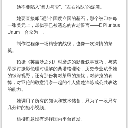
她不要陷入“暴力与否”、“左右站队”的泥潭。
她要直接叩问那个国度立国的基石，那个被印在每
一张美元上，却似乎已被遗忘的古老誓言——E Pluribus
Unum，合众为一。
制作过程像一场精密的战役，也像一次深情的祭
奠。
拍摄《英吉沙之刃》时磨炼的影像叙事技巧，与莱
昂探讨摄影伦理时理解的桑塔格理论，历史专业赋予她
的纵深视野，还有那份将对莱昂的担忧，对萨拉的哀
悼，对亚伦的敬意混杂一起的个人痛楚淬炼成公共表达
的能力。
她调用了所有的知识和技术储备，只为了一段只有
几分钟的短小视频。
杨柳刻意没有选择国内平台首发。