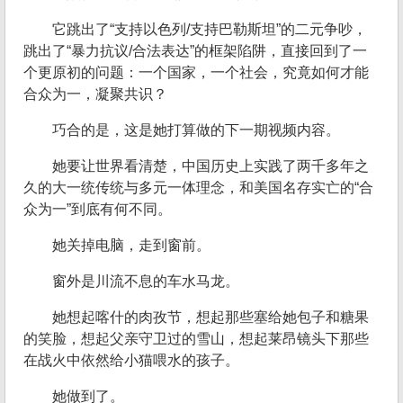
它跳出了“支持以色列/支持巴勒斯坦”的二元争吵，
跳出了“暴力抗议/合法表达”的框架陷阱，直接回到了一
个更原初的问题：一个国家，一个社会，究竟如何才能
合众为一，凝聚共识？
巧合的是，这是她打算做的下一期视频内容。
她要让世界看清楚，中国历史上实践了两千多年之
久的大一统传统与多元一体理念，和美国名存实亡的“合
众为一”到底有何不同。
她关掉电脑，走到窗前。
窗外是川流不息的车水马龙。
她想起喀什的肉孜节，想起那些塞给她包子和糖果
的笑脸，想起父亲守卫过的雪山，想起莱昂镜头下那些
在战火中依然给小猫喂水的孩子。
她做到了。