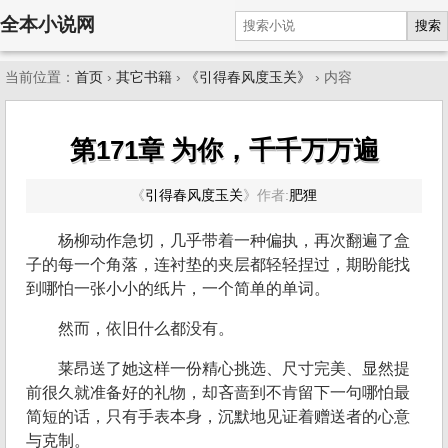
全本小说网
搜索
当前位置：
首页
›
其它书籍
›
《引得春风度玉关》
› 内容
第171章 为你，千千万万遍
《
引得春风度玉关
》
作者:
肥狸
杨柳动作急切，几乎带着一种偏执，再次翻遍了盒
子的每一个角落，连衬垫的夹层都轻轻捏过，期盼能找
到哪怕一张小小的纸片，一个简单的单词。
然而，依旧什么都没有。
莱昂送了她这样一份精心挑选、尺寸完美、显然提
前很久就准备好的礼物，却吝啬到不肯留下一句哪怕最
简短的话，只有手表本身，沉默地见证着赠送者的心意
与克制。