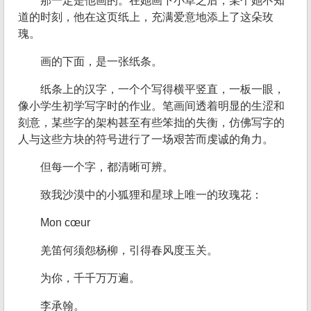
那一定是他画的。在她画下小草之后，某个她不知
道的时刻，他在这页纸上，充满爱意地添上了这朵玫
瑰。
画的下面，是一张纸条。
纸条上的汉字，一个个写得横平竖直，一板一眼，
像小学生初学写字时的作业。笔画间透着明显的生涩和
刻意，某些字的架构甚至有些笨拙的失衡，仿佛写字的
人与这些方块的符号进行了一场艰苦而虔诚的角力。
但每一个字，都清晰可辨。
致我沙漠中的小狐狸和星球上唯一的玫瑰花：
Mon cœur
羌笛何须怨杨柳，引得春风度玉关。
为你，千千万万遍。
李承翰。