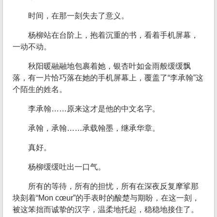
时间，在那一刻失去了意义。
杨柳站在台阶上，抱着沉重的书，看着手机屏幕，
一动不动。
秋阳暖融融地包裹着她，银杏叶如金雨般缓缓飘
落，有一片恰巧落在她的手机屏幕上，覆盖了“李承翰”这
个陌生的姓名。
李承翰……原来这才是他的中文名字。
承翰，承翰……承载翰墨，继承华章。
真好。
杨柳缓缓吐出一口气。
所有的等待，所有的担忧，所有在深夜反复摩挲那
块刻着“Mon cœur”的手表时的酸楚与期盼，在这一刻，
被这笨拙而诚挚的汉字，温柔地托起，稳稳地接住了。