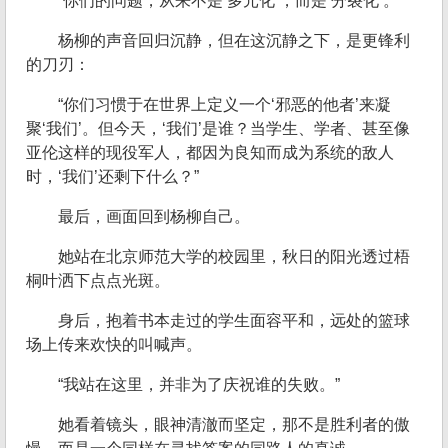
“你们的问题，从来不是‘多元化’，而是‘分裂化’。”
杨柳的声音回归沉静，但在这沉静之下，是更锋利
的刀刃：
“你们习惯于在世界上定义一个‘邪恶的他者’来凝
聚‘我们’。但今天，‘我们’是谁？当学生、学者、甚至像
亚伦这样的现役军人，都因为良知而成为系统的敌人
时，‘我们’还剩下什么？”
最后，画面回到杨柳自己。
她站在北京师范大学的校园里，秋日的阳光透过梧
桐叶洒下点点光斑。
身后，抱着书本走过的学生面容平和，远处的篮球
场上传来欢快的叫喊声。
“我站在这里，并非为了庆祝谁的失败。”
她看着镜头，眼神清澈而坚定，那不是胜利者的傲