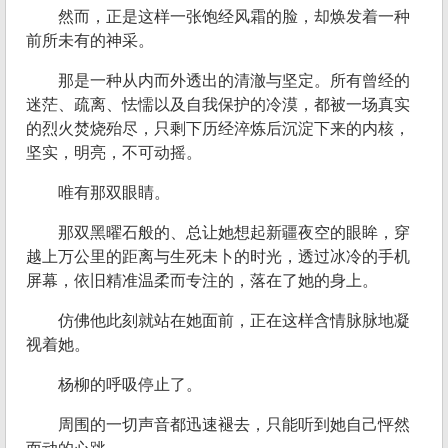
然而，正是这样一张饱经风霜的脸，却焕发着一种
前所未有的神采。
那是一种从内而外透出的清澈与坚定。所有曾经的
迷茫、疏离、怯懦以及自我保护的冷漠，都被一场真实
的烈火焚烧殆尽，只剩下历经淬炼后沉淀下来的内核，
坚实，明亮，不可动摇。
唯有那双眼睛。
那双黑曜石般的、总让她想起新疆夜空的眼眸，穿
越上万公里的距离与生死未卜的时光，透过冰冷的手机
屏幕，依旧精准温柔而专注的，落在了她的身上。
仿佛他此刻就站在她面前，正在这样含情脉脉地凝
视着她。
杨柳的呼吸停止了。
周围的一切声音都迅速褪去，只能听到她自己怦然