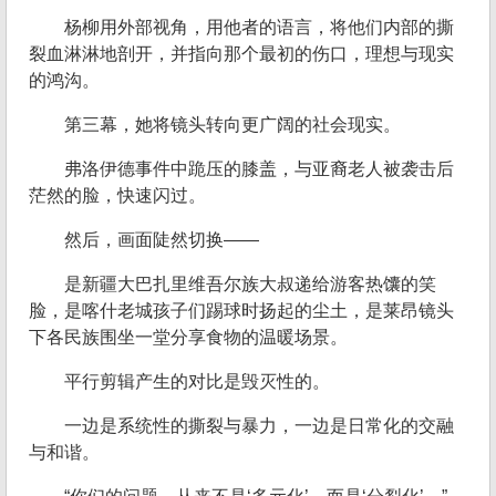
杨柳用外部视角，用他者的语言，将他们内部的撕
裂血淋淋地剖开，并指向那个最初的伤口，理想与现实
的鸿沟。
第三幕，她将镜头转向更广阔的社会现实。
弗洛伊德事件中跪压的膝盖，与亚裔老人被袭击后
茫然的脸，快速闪过。
然后，画面陡然切换——
是新疆大巴扎里维吾尔族大叔递给游客热馕的笑
脸，是喀什老城孩子们踢球时扬起的尘土，是莱昂镜头
下各民族围坐一堂分享食物的温暖场景。
平行剪辑产生的对比是毁灭性的。
一边是系统性的撕裂与暴力，一边是日常化的交融
与和谐。