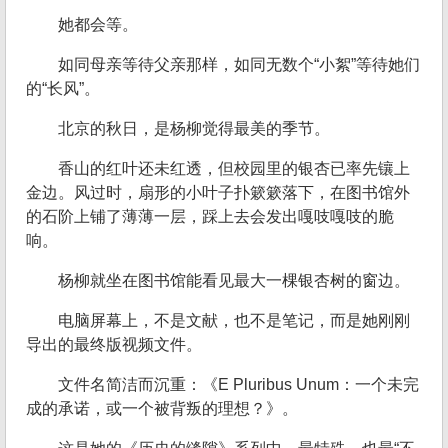
她都会等。
如同母亲等待父亲那样，如同无数个“小絮”等待她们
的“长风”。
北京的秋日，是杨柳觉得最美的季节。
香山的红叶还未红透，但校园里的银杏已率先镶上
金边。风过时，扇形的小叶子扑簌簌落下，在图书馆外
的石阶上铺了薄薄一层，踩上去会发出嘎吱嘎吱的脆
响。
杨柳就坐在图书馆能看见最大一棵银杏树的窗边。
电脑屏幕上，不是文献，也不是笔记，而是她刚刚
导出的最终版视频文件。
文件名简洁而沉重：《E Pluribus Unum：一个未完
成的承诺，或一个被背叛的理想？》。