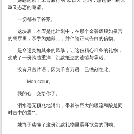
她想起那个未曾履行的“欧日大”之约，想起他当时郑
重又忐忑的邀请。
一切都有了答案。
这块表，本应是他计划中，在那个金碧辉煌如皇宫
的餐厅里，亲手为她戴上，并伴随正式告白的信物。
是命运突如其来的风暴，让这份精心准备的礼物，
变成了一份跨越重洋、沉默抵达的遗憾与承诺。
没有只言片语，因为千言万语，已镌刻在此。
——Mon cœur。
我的心，交给你了。
泪水毫无预兆地涌出，带着被巨大的暖流和酸楚同
时击中的震**。
她终于读懂了这份沉默礼物里震耳欲聋的回响。