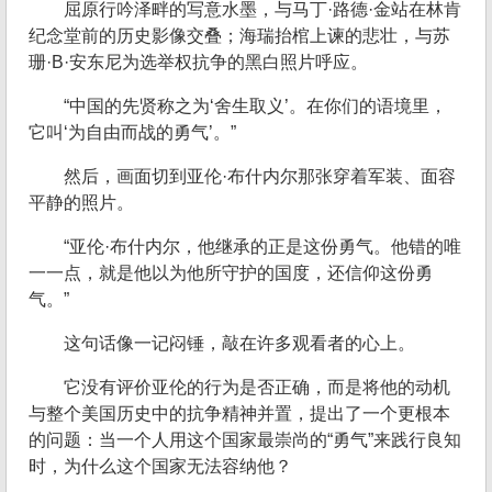
屈原行吟泽畔的写意水墨，与马丁·路德·金站在林肯
纪念堂前的历史影像交叠；海瑞抬棺上谏的悲壮，与苏
珊·B·安东尼为选举权抗争的黑白照片呼应。
“中国的先贤称之为‘舍生取义’。在你们的语境里，
它叫‘为自由而战的勇气’。”
然后，画面切到亚伦·布什内尔那张穿着军装、面容
平静的照片。
“亚伦·布什内尔，他继承的正是这份勇气。他错的唯
一一点，就是他以为他所守护的国度，还信仰这份勇
气。”
这句话像一记闷锤，敲在许多观看者的心上。
它没有评价亚伦的行为是否正确，而是将他的动机
与整个美国历史中的抗争精神并置，提出了一个更根本
的问题：当一个人用这个国家最崇尚的“勇气”来践行良知
时，为什么这个国家无法容纳他？