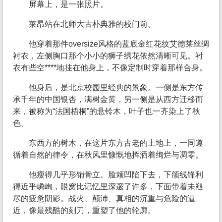
屏幕上，是一张照片。
莱昂站在北师大古朴典雅的校门前。
他穿着那件oversize风格的蓝底金红花纹艾德莱丝绸
衬衣，左侧胸口那个小小的狮子绣花依然清晰可见。衬
衣有些空****地挂在他身上，不像定制时穿着那样合身。
他身后，是北京校园里经典的景象。一侧是东方传
承千年的中国银杏，满树金黄，另一侧是从西方迁移而
来，被称为“法国梧桐”的悬铃木，叶子也一齐染上了秋
色。
东西方的树木，在这片东方古老的土地上，一同遵
循着自然的律令，在秋风里慷慨地挥洒着绚烂与凋零。
他瘦得几乎形销骨立。脸颊凹陷下去，下颌线锋利
得近乎嶙峋，眼窝比记忆里深邃了许多，下面带着未褪
尽的疲惫阴影。战火、颠沛、真相的沉重与危险的逼
近，像最残酷的刻刀，重塑了他的轮廓。