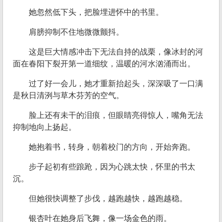
她忽然低下头，把脸埋进怀中的书里。
肩膀抑制不住地微微颤抖。
这是巨大情感冲击下无法自持的战栗，像冰封的河
面在春阳下裂开第一道细纹，温暖的河水汹涌而出。
过了好一会儿，她才重新抬起头，深深吸了一口满
是秋日清洌与草木芬芳的空气。
脸上还有未干的泪痕，但眼睛亮得惊人，嘴角无法
抑制地向上扬起。
她抱着书，转身，朝着校门的方向，开始奔跑。
步子起初有些踉跄，因为心跳太快，怀里的书太
沉。
但她很快调整了步伐，越跑越快，越跑越稳。
银杏叶在她身后飞舞，像一场金色的雨。