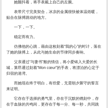
她颤抖着，将手表戴上自己的左腕。
表带尺寸完美契合，冰凉的金属很快被体温焐暖，
贴合在脉搏跳动的地方。
一下，一下。
稳定而有力。
仿佛他的心跳，藉由这枚刻着“我的心”的时计，落在
了她的脉搏上，从此与她生命的节律同步奏响。
父亲通过“与妻书”般的情信，将小爱铸入大爱的长
城，莱昂通过刻着“Mon cœur”的手表，将漂泊的心定于
归宿的港湾。
而她现在终于明白，有些爱，无需朝夕厮守的誓言
来证明。
它存在于选择的勇气里，存在于沉默的镌刻中，存
在于血脉的共鸣间，更存在于每一分、每一秒，共同跳