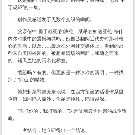
这是她的《历史的缝隙》系列中，最特殊、也最“不
守规矩”的一集。
创作灵感迸发于无数个交织的瞬间。
父亲信中“勇于就死”的决绝，莱昂在知道亚伦·布什
内尔时眼中的震撼与共鸣，她自己翻阅近代史时那种椎
心的刺痛，以及……最近在外网社交媒体上，看到的那
些来自美国校园的、被粗暴清场的画面，和随之而来
的、铺天盖地的污名化标签。
愤怒吗？有的。但更多是一种冰冷的清明，一种找
到了“穴位”的精准。
她想起莱昂曾无奈地说，在西方预设的话语体系里
争辩，如同陷入流沙，你越是挣扎，陷得越深。
“你打你的，我打我的。”这是父亲最为推崇的战争策
略。
二者结合，她立即得出一个结论。