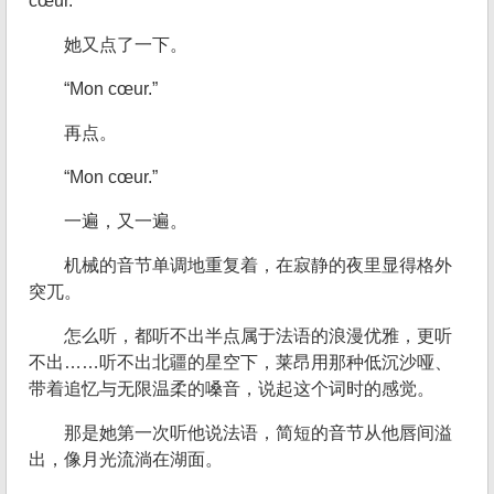
cœur.”
她又点了一下。
“Mon cœur.”
再点。
“Mon cœur.”
一遍，又一遍。
机械的音节单调地重复着，在寂静的夜里显得格外
突兀。
怎么听，都听不出半点属于法语的浪漫优雅，更听
不出……听不出北疆的星空下，莱昂用那种低沉沙哑、
带着追忆与无限温柔的嗓音，说起这个词时的感觉。
那是她第一次听他说法语，简短的音节从他唇间溢
出，像月光流淌在湖面。