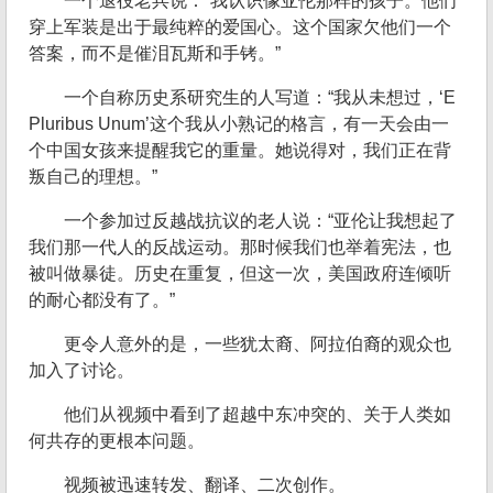
一个退役老兵说：“我认识像亚伦那样的孩子。他们
穿上军装是出于最纯粹的爱国心。这个国家欠他们一个
答案，而不是催泪瓦斯和手铐。”
一个自称历史系研究生的人写道：“我从未想过，‘E
Pluribus Unum’这个我从小熟记的格言，有一天会由一
个中国女孩来提醒我它的重量。她说得对，我们正在背
叛自己的理想。”
一个参加过反越战抗议的老人说：“亚伦让我想起了
我们那一代人的反战运动。那时候我们也举着宪法，也
被叫做暴徒。历史在重复，但这一次，美国政府连倾听
的耐心都没有了。”
更令人意外的是，一些犹太裔、阿拉伯裔的观众也
加入了讨论。
他们从视频中看到了超越中东冲突的、关于人类如
何共存的更根本问题。
视频被迅速转发、翻译、二次创作。