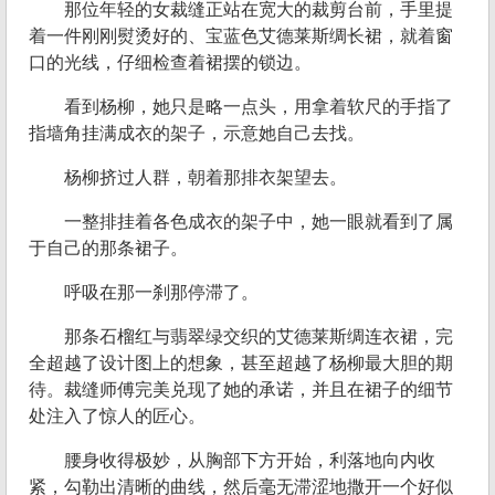
那位年轻的女裁缝正站在宽大的裁剪台前，手里提
着一件刚刚熨烫好的、宝蓝色艾德莱斯绸长裙，就着窗
口的光线，仔细检查着裙摆的锁边。
看到杨柳，她只是略一点头，用拿着软尺的手指了
指墙角挂满成衣的架子，示意她自己去找。
杨柳挤过人群，朝着那排衣架望去。
一整排挂着各色成衣的架子中，她一眼就看到了属
于自己的那条裙子。
呼吸在那一刹那停滞了。
那条石榴红与翡翠绿交织的艾德莱斯绸连衣裙，完
全超越了设计图上的想象，甚至超越了杨柳最大胆的期
待。裁缝师傅完美兑现了她的承诺，并且在裙子的细节
处注入了惊人的匠心。
腰身收得极妙，从胸部下方开始，利落地向内收
紧，勾勒出清晰的曲线，然后毫无滞涩地撒开一个好似