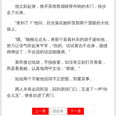
他立刻起身，推开茶馆那扇吱呀作响的木门，快步
走了出来。
“拿到了？”他问，目光落在她怀里那两个显眼的大纸
袋上。
“嗯。”杨柳点点头，将那个装着衬衣的袋子递给他，
努力让语气听起来平常，“你的。试试看合不合身，裁缝
师傅说了，不合适的话还能微调。”
莱昂接过纸袋，手指收紧，却没有立刻打开查看，
而是看着她，认真地用中文说：“谢谢。”
短短两个字被他说得字正腔圆，郑重其事。
两人并肩走回民宿，回到房间门口，互道了一声“待
会儿见”，便各自进了房门。
上一章
回目录
下一章