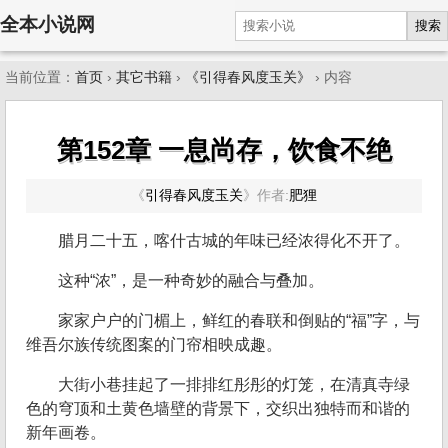
全本小说网
搜索
当前位置：
首页
›
其它书籍
›
《引得春风度玉关》
› 内容
第152章 一息尚存，饮食不绝
《
引得春风度玉关
》
作者:
肥狸
腊月二十五，喀什古城的年味已经浓得化不开了。
这种“浓”，是一种奇妙的融合与叠加。
家家户户的门楣上，鲜红的春联和倒贴的“福”字，与
维吾尔族传统图案的门帘相映成趣。
大街小巷挂起了一排排红彤彤的灯笼，在清真寺绿
色的穹顶和土黄色墙壁的背景下，交织出独特而和谐的
新年画卷。