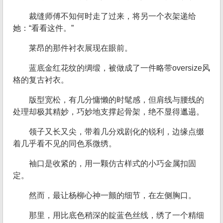
裁缝师傅不知何时走了过来，将另一个衣架递给
她：“看看这件。”
莱昂的那件衬衣展现在眼前。
蓝底金红花纹的绸缎，被做成了一件略带oversize风
格的复古衬衣。
版型宽松，有几分慵懒的时髦感，但肩线与腰线的
处理却极其精妙，巧妙地支撑起骨架，绝不显得邋遢。
领子又长又尖，带着几分戏剧化的锐利，边缘点缀
着几乎看不见的同色系微绣。
袖口是收紧的，用一颗仿古样式的小巧金属扣固
定。
然而，最让杨柳心神一颤的细节，在左侧胸口。
那里，用比底色稍深的靛蓝色丝线，绣了一个精细