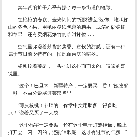
卖年货的摊子几乎占据了每一条街道的缝隙。
红艳艳的春联、金光闪闪的“招财进宝”装饰、堆积如
山的各色坚果、用艳丽糖纸包裹的糖果、成箱的砂糖橘
和苹果，还有卖烟花爆竹的临时摊位……
空气里弥漫着炒货的焦香、蜜饯的甜腻，还有一种
属于节日前夕特有的、忙乱而喜庆的喧嚣。
杨柳拉着莱昂，一头扎进这扑面而来的、喧嚣的喜
悦里。
“这个！巴旦木，新疆特产，一定要买！香！”她捻起
一颗，不由分说塞进莱昂嘴里。
“薄皮核桃！补脑的，你学中文用脑多，得多吃
点！”说着又买了一大袋。
“这个福字一定要贴，还有这个电子灯笼挂饰，晚上
打开会一闪一闪的，还能唱歌呢！这才有过节的气氛！”