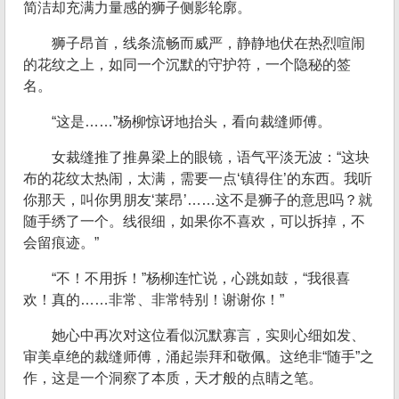
简洁却充满力量感的狮子侧影轮廓。
狮子昂首，线条流畅而威严，静静地伏在热烈喧闹
的花纹之上，如同一个沉默的守护符，一个隐秘的签
名。
“这是……”杨柳惊讶地抬头，看向裁缝师傅。
女裁缝推了推鼻梁上的眼镜，语气平淡无波：“这块
布的花纹太热闹，太满，需要一点‘镇得住’的东西。我听
你那天，叫你男朋友‘莱昂’……这不是狮子的意思吗？就
随手绣了一个。线很细，如果你不喜欢，可以拆掉，不
会留痕迹。”
“不！不用拆！”杨柳连忙说，心跳如鼓，“我很喜
欢！真的……非常、非常特别！谢谢你！”
她心中再次对这位看似沉默寡言，实则心细如发、
审美卓绝的裁缝师傅，涌起崇拜和敬佩。这绝非“随手”之
作，这是一个洞察了本质，天才般的点睛之笔。