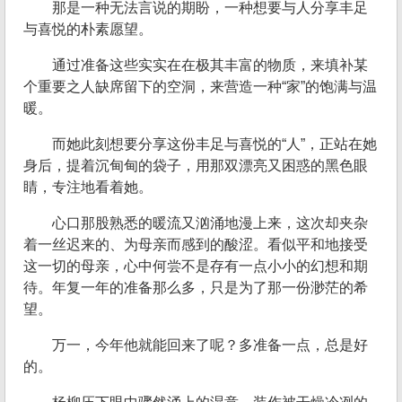
那是一种无法言说的期盼，一种想要与人分享丰足
与喜悦的朴素愿望。
通过准备这些实实在在极其丰富的物质，来填补某
个重要之人缺席留下的空洞，来营造一种“家”的饱满与温
暖。
而她此刻想要分享这份丰足与喜悦的“人”，正站在她
身后，提着沉甸甸的袋子，用那双漂亮又困惑的黑色眼
睛，专注地看着她。
心口那股熟悉的暖流又汹涌地漫上来，这次却夹杂
着一丝迟来的、为母亲而感到的酸涩。看似平和地接受
这一切的母亲，心中何尝不是存有一点小小的幻想和期
待。年复一年的准备那么多，只是为了那一份渺茫的希
望。
万一，今年他就能回来了呢？多准备一点，总是好
的。