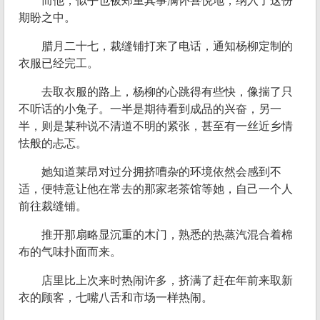
而他，似乎也被郑重其事满怀喜悦地，纳入了这份
期盼之中。
腊月二十七，裁缝铺打来了电话，通知杨柳定制的
衣服已经完工。
去取衣服的路上，杨柳的心跳得有些快，像揣了只
不听话的小兔子。一半是期待看到成品的兴奋，另一
半，则是某种说不清道不明的紧张，甚至有一丝近乡情
怯般的忐忑。
她知道莱昂对过分拥挤嘈杂的环境依然会感到不
适，便特意让他在常去的那家老茶馆等她，自己一个人
前往裁缝铺。
推开那扇略显沉重的木门，熟悉的热蒸汽混合着棉
布的气味扑面而来。
店里比上次来时热闹许多，挤满了赶在年前来取新
衣的顾客，七嘴八舌和市场一样热闹。