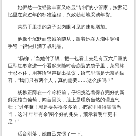
她俨然一位经验丰富又略显“专制”的小管家，按照记
忆里在家过年的标准流程，兴致勃勃地采购年货。
莱昂手里提的袋子以肉眼可见的速度增加。
他像个沉默而忠诚的随从，跟着她在人潮中穿梭，
手臂上很快挂满了战利品。
“杨柳，”当她付了钱，把一包看上去足有五六斤重的
巨型红枣塞进一个看起来随时会崩裂的袋子里，莱昂终
于忍不住，用英语轻声提出抗议，语气里满是无奈的纵
容，“我们只有两个人，真的需要……这么多吗？”
杨柳正蹲在一个冷柜前，仔细挑选着保存完好的新
鲜无核白葡萄，闻言回头，脸上是理所当然的理直气
壮：“过年嘛！就是要买得多多的，把家里堆得满满当
当，这叫‘年年有余’图个好的兆头，预示着明年更丰
足！”
话音刚落，她自己先愣了一下。