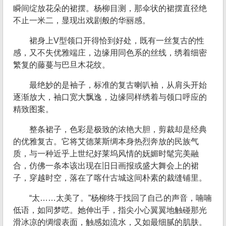
瞬间绽放花朵的裙摆。杨柳目测，那伞状的裙摆直径绝
不止一米二，显现出戏剧般的华丽感。
裙身上V型领口开得恰到好处，既有一丝复古的性
感，又不失优雅端庄，边缘用同色系的丝线，绣着细密
繁复的藤蔓与巴旦木花纹。
最绝妙的是袖子，标准的复古喇叭袖，从肩头开始
逐渐放大，袖口宽大飘逸，边缘同样绣着与领口呼应的
精致图案。
整条裙子，色彩是极致的浓艳大胆，剪裁却是经典
的优雅复古。它将艾德莱斯绸本身热烈奔放的民族气
质，与一种近乎上世纪好莱坞风情的妩媚时髦完美融
合，仿佛一条本该出现在旧日画报或盛大舞会上的裙
子，穿越时空，落在了喀什古城这间朴素的裁缝铺里。
“太……太美了。”杨柳终于找回了自己的声音，喃喃
低语，如同梦呓。她伸出手，指尖小心翼翼地触碰那光
滑冰凉的绸缎表面，触感如流水，又如最细腻的肌肤。