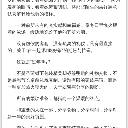
泛红的脸颊，看着她因为计划一顿“两个人的盛宴”而闪闪
发亮的眼睛，看着她絮絮叨叨、将那些陌生的吉祥寓意
认真解释给他听的模样。
一种前所未有的充实感和幸福感，像冬日里慢火煨
着的浓汤，缓缓地充盈了他的五脏六腑。
没有虚假的客套，没有疏离的礼仪，只有最直接
的、关于“在一起”和“吃好饭”的期盼与忙碌。
这就是“过年”吗？
不是圣诞树下包装精美却标签明确的礼物交换，不
是感恩节长桌前礼貌克制、话题有限的家族寒暄。而是
一种更加热火朝天的，关于团聚与分享的期盼。
所有的繁琐准备，都指向一个温暖的终点。
和重要的人在一起，分享食物，分享时间，分享对
新一年的美好祈愿。