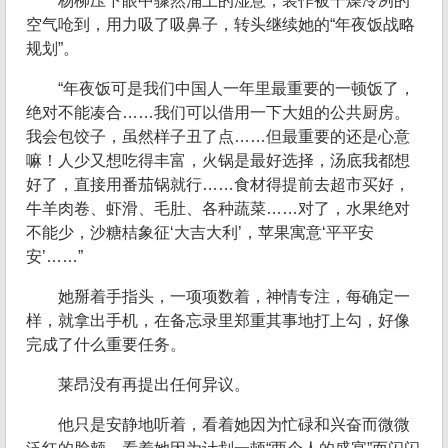
杨柳压下眼中骤然涌上的湿意，装作被干燥冷冽的
空气呛到，用力吸了吸鼻子，转头继续她的“年夜饭战略
规划”。
“年夜饭可是我们中国人一年里最重要的一顿饭了，
绝对不能凑合……我们可以借用一下大姐的公共厨房。
我会包饺子，虽然样子丑了点……但最重要的还是心意
嘛！人少又想吃得丰富，火锅是最好选择，汤底我都想
好了，直接用番茄锅就行……食材得提前去超市买好，
牛羊肉卷、虾滑、毛肚、各种蔬菜……对了，水果绝对
不能少，沙糖桔象征‘大吉大利’，苹果寓意‘平平安
安’……”
她掰着手指头，一项项数着，神情专注，每确定一
样，就拿出手机，在备忘录里郑重其事地打上勾，好像
完成了什么重要任务。
莱昂没有再提出任何异议。
他只是安静地听着，看着她因为忙碌和兴奋而微微