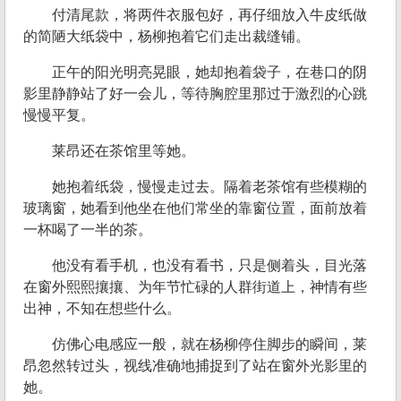
付清尾款，将两件衣服包好，再仔细放入牛皮纸做
的简陋大纸袋中，杨柳抱着它们走出裁缝铺。
正午的阳光明亮晃眼，她却抱着袋子，在巷口的阴
影里静静站了好一会儿，等待胸腔里那过于激烈的心跳
慢慢平复。
莱昂还在茶馆里等她。
她抱着纸袋，慢慢走过去。隔着老茶馆有些模糊的
玻璃窗，她看到他坐在他们常坐的靠窗位置，面前放着
一杯喝了一半的茶。
他没有看手机，也没有看书，只是侧着头，目光落
在窗外熙熙攘攘、为年节忙碌的人群街道上，神情有些
出神，不知在想些什么。
仿佛心电感应一般，就在杨柳停住脚步的瞬间，莱
昂忽然转过头，视线准确地捕捉到了站在窗外光影里的
她。