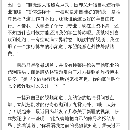
出口音。”他恍然大悟般点点头，随即又开始自动进行职
业推理，“看你这样子，一看就是来自硅谷的精英，是程
序员吧？这工作真不赖，还能租辆这么好的车自由旅
行。不像我，大学选了个冷门专业，现在工资不高，还
不知道什么时候才能还清我的学生贷款呢。我就特别喜
欢到处跑，一有空就满世界转悠，顺便拍拍视频，我注
册了一个旅行博主的小频道，希望能赚点外快补贴路
费。”
莱昂只是微微颔首，并没有接莱纳德关于他职业的
猜测话头，而是顺势将话题引向了对方提到的旅行博主
身份：“是吗？做旅行博主听起来很有趣。你的账号叫什
么？或许我可以关注一下。”
一提到自己的视频频道，莱纳德的热情瞬间被点
燃，立刻把刚才的好奇心抛到了九霄云外。“哦！太好
了！说起来，最近因为我发了几条关于新疆的视频，粉
丝数还涨了一些呢！”他兴奋地把自己的账号名报给莱
昂，接着说道，“你看看我之前的视频就知道，我去过不