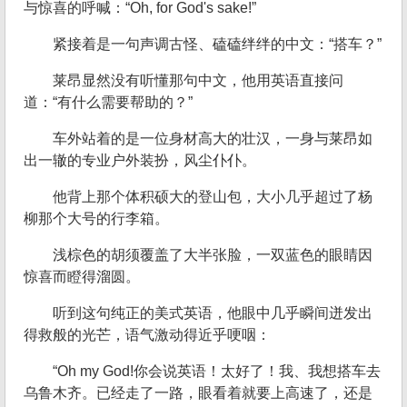
与惊喜的呼喊：“Oh, for God's sake!”
紧接着是一句声调古怪、磕磕绊绊的中文：“搭车？”
莱昂显然没有听懂那句中文，他用英语直接问
道：“有什么需要帮助的？”
车外站着的是一位身材高大的壮汉，一身与莱昂如
出一辙的专业户外装扮，风尘仆仆。
他背上那个体积硕大的登山包，大小几乎超过了杨
柳那个大号的行李箱。
浅棕色的胡须覆盖了大半张脸，一双蓝色的眼睛因
惊喜而瞪得溜圆。
听到这句纯正的美式英语，他眼中几乎瞬间迸发出
得救般的光芒，语气激动得近乎哽咽：
“Oh my God!你会说英语！太好了！我、我想搭车去
乌鲁木齐。已经走了一路，眼看着就要上高速了，还是