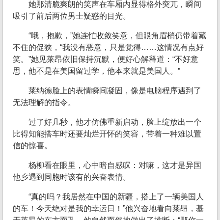
她那清脆爽朗的笑声在车厢内显得格外突兀，瞬间
吸引了前后两位男士疑惑的目光。
“哦，抱歉，”她连忙收敛笑意，但眼角眉梢仍带着藏
不住的促狭，“我没有恶意，只是觉得……这情况有点好
笑。”她见莱昂依旧保持沉默，便好心解释道：“不好意
思，他不是在美国留过学，他本来就是美国人。”
莱纳德脸上的表情瞬间凝固，像是电脑程序遇到了
无法理解的指令。
过了好几秒，他才仿佛重新启动，脸上绽放出一个
比得知能搭车时还要灿烂开怀的笑容，带着一种难以置
信的惊喜。
杨柳看在眼里，心中暗自感叹：对嘛，这才是异国
他乡遇到同胞时该有的兴奋表情。
“真的吗？我居然在中国的新疆，搭上了一辆美国人
的车！今天绝对是我的幸运日！”他兴奋地看向莱昂，基