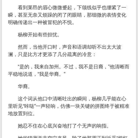
看到莱昂的眉心微微蹙起，下颌线似乎也绷紧了一
瞬，甚至无奈又烦躁的闭了闭眼睛，那细微的表情变化
明确传递出一种被冒犯的不悦。
杨柳开始有些担忧。
然而，当他开口时，声音和语调却听不出太大波
澜，只是比方才更添了几分疏离的冷意：
“是的，我来自加州。不过，我不是日裔，”他清晰而
平稳地说道，“我是华裔。”
华裔。
这个词从他口中清晰吐出的瞬间，杨柳几乎能在心
里听见“咔哒”一声轻响，仿佛一块关键的拼图终于被精准
地放置到位。
她忍不住在心底兴奋地打了个无声的响指。