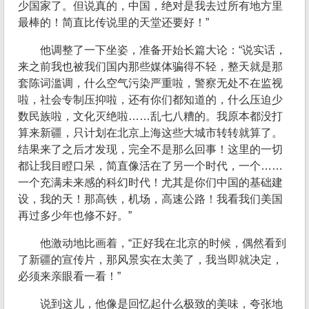
少国家了。但说真的，中国，绝对是我去过所有地方里
最棒的！简直比传说里的天堂还要好！”
他调整了一下坐姿，准备开始长篇大论：“说实话，
来之前我也被我们国内那些媒体骗得不轻，整天就是那
套陈词滥调，什么空气污染严重啦，警察无处不在监视
啦，社会专制压抑啦，还有你们都知道的，什么压迫少
数民族啦，文化灭绝啦……乱七八糟的。我原本都没打
算来新疆，只计划在北京上海这些大城市转转就算了。
结果来了之后才发现，完全不是那么回事！这里的一切
都让我目瞪口呆，简直像活在了另一个时代，一个……
一个充满未来感的科幻时代！尤其是你们中国的基础建
设，我的天！那高铁，机场，高速公路！我看我们美国
再过多少年也修不好。”
他激动地比画着，“正好我在北京的时候，偶然看到
了新疆的宣传片，那风景实在太美了，我当即就决定，
必须来亲眼看一看！”
说到这儿，他像是回忆起什么极致的美味，夸张地