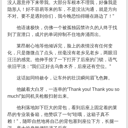
没人愿意停下来带我。大部分车根本不理我，好像我是
隐形人！好不容易等来的车，不是没法沟通，就是方向
不对。要不是遇到你们，我今晚恐怕得睡在路边了！”
他语速极快，仿佛一个被孤独囚禁许久的人终于找
到了宣泄口，成片的单词抑制不住地奔涌而出。
莱昂耐心地等他倾诉完，脸上的表情没有任何变
化，只是微微点了点头，丝毫没有老乡见老乡，两眼泪
汪汪的感觉。他伸手按了一下打开了后座的门锁，语气
依旧平淡：“我们正好去乌鲁木齐，后座还有空位。”
这话如同特赦令，让车外的壮汉瞬间眉飞色舞。
他龇着大白牙，一连串的“Thank you! Thank you so
much!”如同机关枪般扫射出来。
他利落地卸下巨大的背包，看到后座上固定着的莱
昂的专业装备箱，他赞叹了一句“哇哦，这箱子真不
赖！”，随即自然地将自己的背包塞到座位下方，长腿一