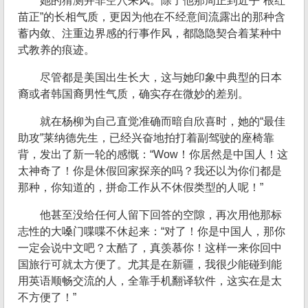
她的猜测并非空穴来风。除了他那周正到近乎“根红
苗正”的长相气质，更因为他在不经意间流露出的那种含
蓄内敛、注重边界感的行事作风，都隐隐契合着某种中
式教养的痕迹。
尽管都是美国出生长大，这与她印象中典型的日本
裔或者韩国裔男性气质，确实存在微妙的差别。
就在杨柳为自己直觉准确而暗自欣喜时，她的“最佳
助攻”莱纳德先生，已经兴奋地拍打着副驾驶的座椅靠
背，发出了新一轮的感慨：“Wow！你居然是中国人！这
太神奇了！你是休假回家探亲的吗？我还以为你们都是
那种，你知道的，拼命工作从不休假类型的人呢！”
他甚至没给任何人留下回答的空隙，再次用他那标
志性的大嗓门喋喋不休起来：“对了！你是中国人，那你
一定会说中文吧？太酷了，真羡慕你！这样一来你回中
国旅行可就太方便了。尤其是在新疆，我很少能碰到能
用英语顺畅交流的人，全靠手机翻译软件，这实在是太
不方便了！”