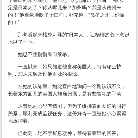
于莱昂的东方面孔，他自然而然地做出了推断：“那你一
定是日本人了？你从哪儿来？加州吗？我是从德州来
的！”他自豪地吹了个口哨，补充道：“孤星之州，你懂
的！”
那句听起来格外刺耳的“日本人”，让杨柳的心下意识
地揪了一下。
她忍不住悄悄看向莱昂。
一直以来，她只知道他自称美国人，持有瑞士护
照，却从未触及过他血脉的根源。
在她的认知里，如此直白地询问一个刚认识不久，
长着东方面孔的美国人族裔归属，是有些冒犯的举动。
尽管她内心早有猜测，但为了维持表面友好的同行
关系，顺利完成监视任务，这份好奇一直被她小心翼翼
地压抑着。
但此刻，她不禁屏息凝神，等待着莱昂的回答。