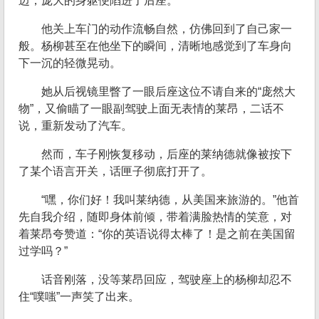
迈，庞大的身躯便陷进了后座。
他关上车门的动作流畅自然，仿佛回到了自己家一
般。杨柳甚至在他坐下的瞬间，清晰地感觉到了车身向
下一沉的轻微晃动。
她从后视镜里瞥了一眼后座这位不请自来的“庞然大
物”，又偷瞄了一眼副驾驶上面无表情的莱昂，二话不
说，重新发动了汽车。
然而，车子刚恢复移动，后座的莱纳德就像被按下
了某个语言开关，话匣子彻底打开了。
“嘿，你们好！我叫莱纳德，从美国来旅游的。”他首
先自我介绍，随即身体前倾，带着满脸热情的笑意，对
着莱昂夸赞道：“你的英语说得太棒了！是之前在美国留
过学吗？”
话音刚落，没等莱昂回应，驾驶座上的杨柳却忍不
住“噗嗤”一声笑了出来。