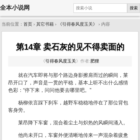
全本小说网
搜索
当前位置：
首页
›
其它书籍
›
《引得春风度玉关》
› 内容
第14章 卖石灰的见不得卖面的
《
引得春风度玉关
》
作者:
肥狸
就在汽车即将与那个路边身影擦肩而过的瞬间，莱
昂开口了，声音是一贯的平稳，基本上听不出什么感情
色彩：“停下来，问问他要去哪里吧。”
杨柳依言踩下刹车，越野车稳稳地停在了那位背包
客身旁。
莱昂降下车窗，混合着尘土与炽热的风瞬间涌入。
他尚未开口，车窗外便清晰地传来一声混杂着疲惫