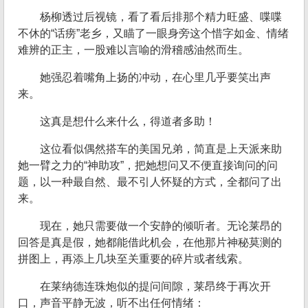
杨柳透过后视镜，看了看后排那个精力旺盛、喋喋
不休的“话痨”老乡，又瞄了一眼身旁这个惜字如金、情绪
难辨的正主，一股难以言喻的滑稽感油然而生。
她强忍着嘴角上扬的冲动，在心里几乎要笑出声
来。
这真是想什么来什么，得道者多助！
这位看似偶然搭车的美国兄弟，简直是上天派来助
她一臂之力的“神助攻”，把她想问又不便直接询问的问
题，以一种最自然、最不引人怀疑的方式，全都问了出
来。
现在，她只需要做一个安静的倾听者。无论莱昂的
回答是真是假，她都能借此机会，在他那片神秘莫测的
拼图上，再添上几块至关重要的碎片或者线索。
在莱纳德连珠炮似的提问间隙，莱昂终于再次开
口，声音平静无波，听不出任何情绪：