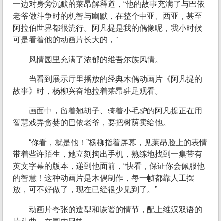
一边对身旁沉默的莱昂解释道，“他的故事充满了与巴依
老爷做斗争时的机智与幽默，在整个中亚、西亚，甚至
阿拉伯世界都很流行。阿凡提是我的偶像呢，我小时候
可是看着他的动画片长大的，”
风情园里充满了浓郁的维吾尔族风情。
当看到展示厅里播放的经典木偶动画片《阿凡提的
故事》时，杨柳兴奋地拉着莱昂驻足观看。
画面中，留着翘胡子、骑着小毛驴的阿凡提正在用
智慧戏弄贪婪的巴依老爷，要把树荫卖给他。
“你看，就是他！”杨柳指着屏幕，见莱昂脸上的表情
带着些许陌生，她立刻掏出手机，熟练地找到一集带有
英文字幕的版本，递到他面前，“快看，保证你会佩服他
的智慧！这种动画片是木偶制作，每一帧都靠人工摆
放，可不好做了，现在已经很少见到了。”
动画片夸张的造型和诙谐的情节，配上维汉双语的