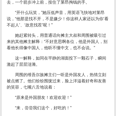
去，一个箭步冲上前，按住了莱昂掏钱的手。
“开什么玩笑，”她压低声音，用英语飞快地对莱昂
说，“他那是找不开，不是嫌少！你这样人家还以为你‘看
不起人’、‘故意找茬’呢！”
她赶紧转头，用普通话向摊主大叔和周围被吸引过
来的其他摊主解释：“不好意思啊各位，他是外国人，别
看他长得像中国人，他听不懂中文，也不会说。”
这一解释，如同在平静的湖面投下一颗石子，瞬间
激起了层层涟漪。
周围的维吾尔族摊主们一听是外国友人，热情立刻
被点燃了。他们纷纷围拢过来，脸上洋溢着好奇和友善
的笑容，七嘴八舌地说着：
“原来是外国朋友！欢迎欢迎！”
“来，尝尝我们这个，好吃的！”