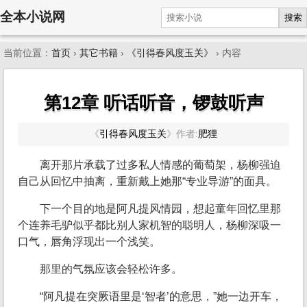
全本小说网
搜索
当前位置：
首页
›
其它书籍
›
《引得春风度玉关》
› 内容
第12章 听话听音，锣鼓听声
《
引得春风度玉关
》
作者:
肥狸
离开那片承载了过多私人情感的葡萄架，杨柳强迫
自己从回忆中抽离，重新戴上她那“专业导游”的面具。
下一个目的地是阿凡提风情园，想起童年回忆里那
个连养毛驴似乎都比别人家机智的聪明人，杨柳深吸一
口气，唇角浮现出一个浅笑。
那里的气氛应该会轻松许多。
“阿凡提在突厥语里是‘智者’的意思，”她一边开车，