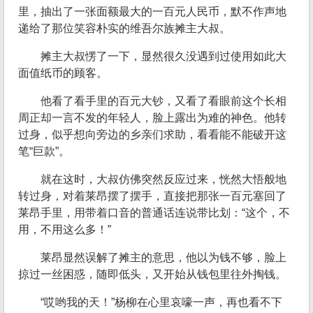
里，抽出了一张面额最大的一百元人民币，默不作声地
递给了那位笑容朴实的维吾尔族摊主大叔。
摊主大叔愣了一下，显然很久没遇到过使用如此大
面值纸币的顾客。
他看了看手里的百元大钞，又看了看眼前这个长相
周正却一言不发的年轻人，脸上露出为难的神色。他转
过身，似乎想向旁边的乡亲们求助，看看能不能破开这
笔“巨款”。
就在这时，大叔仿佛突然反应过来，恍然大悟般地
转过身，对着莱昂摆了摆手，直接把那张一百元塞回了
莱昂手里，用带着口音的普通话连说带比划：“这个，不
用，不用这么多！”
莱昂显然误解了摊主的意思，他以为钱不够，脸上
掠过一丝困惑，随即低头，又开始从钱包里往外掏钱。
“哎哟我的天！”杨柳在心里哀嚎一声，再也看不下