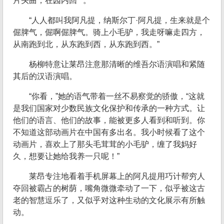
片头曲，在园内回**。
“人人都叫我阿凡提，纳斯尔丁·阿凡提，生来就是个
倔脾气，倔啊倔脾气。骑上小毛驴，我走呀嘛走四方，
从南跑到北，从东跑到西，从东跑到西。”
杨柳特意让莱昂注意那清晰的维吾尔语演唱和紧随
其后的汉语演唱。
“你看，”她的语气带着一丝不易察觉的骄傲，“这就
是我们国家对少数民族文化保护和传承的一种方式。让
他们的语言、他们的故事，能被更多人看到和听到。你
不知道这部动画片在中国有多出名。我小时候看了这个
动画片，喜欢上了那头毛茸茸的小毛驴，缠了我妈好
久，想要让她给我养一只呢！”
莱昂专注地看着手机屏幕上的阿凡提用巧计帮穷人
夺回被霸占的树荫，嘴角微微牵动了一下，似乎被这古
老的智慧逗乐了，又似乎对这种生动的文化展示有所触
动。