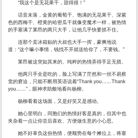
“我这个是无花果干，甜得很！”
话音未落，金黄的葡萄干、饱满的无花果干、深紫
色的西梅干、橙黄的哈密瓜干就像变魔术一样，被热情
的手塞满了莱昂的两只大手，让他几乎快要抓不住。
连那个卖冰箱贴的大叔也大手一挥，豪爽地说
道：“这个嘛小事情，钱找不开就送给你了，不要钱。”
莱昂被这突如其来的、纯粹的热情弄得手足无措。
他两只手全是吃的，脸上写满了茫然和一丝不易察
觉的窘迫，只能不断用英语说着“Thank you……Thank
you……”，眼神求助般地看向杨柳。
杨柳看着这场面，又是好笑又是感动。
她心里明白，同胞们的热情好客是真的，但其中也
夹杂着一点让你尝后喜欢、方便做生意的小心思。
她不好辜负这份热情，便顺势在每个摊位上，将塞