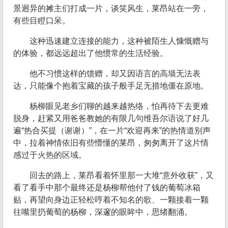
景迥异的摊主们打成一片，谈笑风生，莱昂站在一旁，
有些目瞪口呆。
这种迅速建立连接的能力，这种被陌生人慷慨赠与
的体验，都远远超出了他惯常的生活经验。
他不习惯这样的馈赠，却又因语言的高墙无法表
达，只能像个抱着宝藏的孩子般手足无措地僵在原地。
杨柳眼见老乡们聊的越来越热络，怕再待下去更难
脱身，赶紧又用爸爸教她的有限几句维吾尔语说了好几
遍“热合买提（谢谢）”，在一片“欢迎再来”的热情道别声
中，拉着神情依旧有些懵懂的莱昂，匆匆离开了这片情
感过于火热的区域。
回去的路上，莱昂看着怀里那一大堆“意外收获”，又
看了看手中那个最终还是杨柳帮他付了钱的葡萄冰箱
贴，再望向身边正轻松哼着不知名的歌、一颗接着一颗
往嘴里扔葡萄的杨柳，深邃的眼眸中，思绪翻涌。