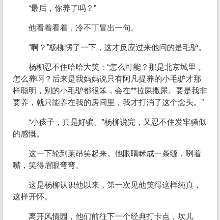
“最后，你养了吗？”
他看着看着，冷不丁冒出一句。
“啊？”杨柳愣了一下，这才反应过来他问的是毛驴。
杨柳忍不住哈哈大笑：“怎么可能？那是北京城里，
怎么养啊？后来是我妈妈说只有阿凡提养的小毛驴才那
样聪明，别的小毛驴都很笨，会在**拉屎撒尿。要是我非
要养，就只能养在我的房间里，我才打消了这个念头。”
“小孩子，真是好骗。”杨柳说完，又忍不住发牢骚似
的感慨。
这一下轮到莱昂笑起来。他眼睛眯成一条缝，咧着
嘴，笑得眉眼弯弯。
这是杨柳认识他以来，第一次见他笑得这样纯真，
这样开怀。
离开风情园，他们前往下一个经典打卡点，坎儿