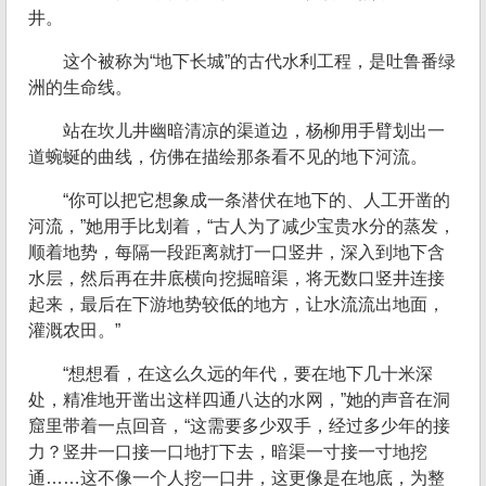
井。
这个被称为“地下长城”的古代水利工程，是吐鲁番绿
洲的生命线。
站在坎儿井幽暗清凉的渠道边，杨柳用手臂划出一
道蜿蜒的曲线，仿佛在描绘那条看不见的地下河流。
“你可以把它想象成一条潜伏在地下的、人工开凿的
河流，”她用手比划着，“古人为了减少宝贵水分的蒸发，
顺着地势，每隔一段距离就打一口竖井，深入到地下含
水层，然后再在井底横向挖掘暗渠，将无数口竖井连接
起来，最后在下游地势较低的地方，让水流流出地面，
灌溉农田。”
“想想看，在这么久远的年代，要在地下几十米深
处，精准地开凿出这样四通八达的水网，”她的声音在洞
窟里带着一点回音，“这需要多少双手，经过多少年的接
力？竖井一口接一口地打下去，暗渠一寸接一寸地挖
通……这不像一个人挖一口井，这更像是在地底，为整