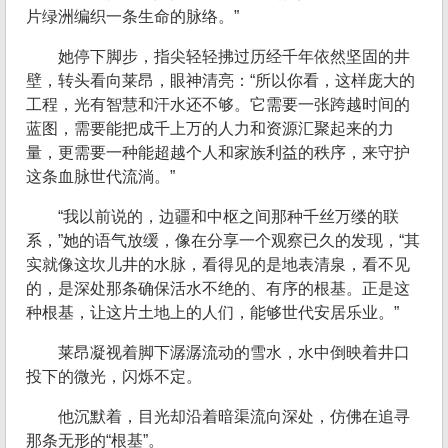
片绿洲编织一条生命的脉络。”
她停下脚步，指尖轻轻拂过历经千年依然坚固的井
壁，转头看向莱昂，眼神清亮：“所以你看，这样庞大的
工程，光有智慧和汗水还不够。它需要一张跨越时间的
蓝图，需要能把成千上万的人力和资源汇聚起来的力
量，更需要一种能超越个人和家族利益的秩序，来守护
这条血脉世代流淌。”
“我以前说的，边疆和中枢之间那种千丝万缕的联
系，”她的语气放缓，像在分享一个观察已久的发现，“其
实就像这坎儿井的水脉，看得见的是地表清泉，看不见
的，是深处那条确保活水不绝的、有序的根基。正是这
种根基，让这片土地上的人们，能够世代安居乐业。”
莱昂凝视着脚下潺潺流动的雪水，水中倒映着井口
投下的微光，闪烁不定。
他沉默着，目光却沿着暗渠流向深处，仿佛在追寻
那条无形的“根基”。