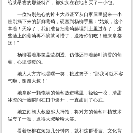
给莱昂尝的那些特产，都实实在在地各买了一小包。
一位特别热心的摊主大叔甚至从自家屋里提来一小
筐刚摘下来的新鲜葡萄，硬塞到杨柳手里：“姑娘，这个
拿着！天凉了，我们准备把葡萄藤埋到土里过冬了，这
些藤上的葡萄再不摘就可惜了，送给你们吃！谁来拿都
送！”
杨柳看着那筐晶莹剔透、仿佛还带着藤叶清香的葡
萄，心里暖暖的。
她大大方方地嘿嘿一笑，接过篮子：“那我可就不客
气啦，谢谢大叔！”
她拿起一颗饱满的葡萄放进嘴里，轻轻一咬，清甜
冰凉的汁液瞬间在口中爆开，一直甜到了心底。
她立刻朝大叔竖起大拇指，将对方的葡萄种植技术
猛夸了一顿，逗得大叔哈哈大笑。
看着杨柳在短短几分钟内，就和这群语言、文化背